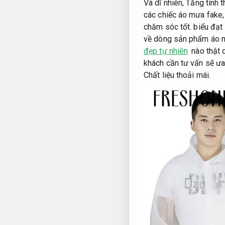
Và dĩ nhiên,
Tăng tính 
các chiếc áo mưa fake
chăm sóc tốt.
biểu đạt 
về dòng sản phẩm áo m
đẹp tự nhiên
nào thật 
khách cần tư vấn sẽ ư
Chất liệu thoải mái.