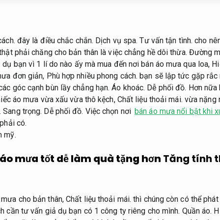
cách.
đây là điều chắc chắn.
Dịch vụ spa.
Tư vấn tận tình.
cho nê
thật phải chăng cho bản thân là việc chẳng hề dôi thừa.
Đường m
 dụ bạn vì 1 lí do nào ấy mà mua đến nơi bán áo mưa qua loa,
Hi
mưa đơn giản,
Phù hợp nhiều phong cách.
bạn sẽ lập tức gặp rắc 
các góc cạnh bùn lầy chẳng hạn.
Áo khoác.
Dễ phối đồ.
Hơn nữa 
chiếc áo mưa vừa xấu vừa thô kệch,
Chất liệu thoải mái.
vừa nặng n
.
Sang trọng.
Dễ phối đồ.
Việc chọn nơi
bán áo mưa nổi bật khi x
phải có.
m mỹ.
 áo mưa tốt dễ làm quà tặng hơn
Tăng tính 
 mưa cho bản thân,
Chất liệu thoải mái.
thì chúng còn có thể phát 
h cần tư vấn giả dụ bạn có 1 công ty riêng cho mình.
Quần áo.
H