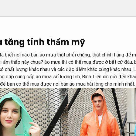
 tăng tính thẩm mỹ
ã biết nơi nào bán áo mưa thật phải chăng, thật chính hãng để 
rời ẩm thấp này chưa? áo mưa thì có thể mua được ở bất cứ đâu,
ó chất lượng khác nhau và các đặc điểm khác cũng khác nhau. L
g cấp cung cấp áo mưa số lượng lớn, Bình Tiến xin gửi đến khá
 để bạn có thể mua được nơi bán áo mưa hài lòng cho mình nhất