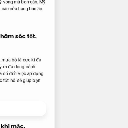
kỳ vọng mà bạn cần.
Mỹ
n các cửa hàng bán áo
chăm sóc tốt.
 mưa bộ là cực kì đa
y ra đa dạng cảnh
 số đến việc áp dụng
 tốt.
nó sẽ giúp bạn
khi mặc.