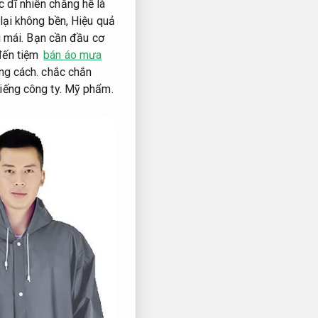
dĩ nhiên chẳng hề là
lại không bền,
Hiệu quả
i mái.
Bạn cần đầu cơ
đến tiệm
bán áo mưa
ng cách.
chắc chắn
iếng công ty.
Mỹ phẩm.