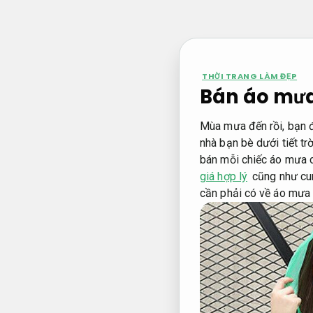
Bỏ
qua
nội
dung
THỜI TRANG LÀM ĐẸP
Bán áo mưa
Mùa mưa đến rồi, bạn đ
nhà bạn bè dưới tiết t
bán mỗi chiếc áo mưa c
giá hợp lý
cũng như cun
cần phải có về áo mưa