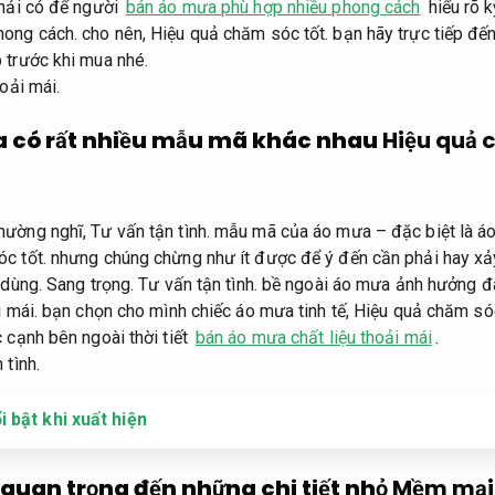
hải có để người
bán áo mưa phù hợp nhiều phong cách
hiểu rõ 
hong cách.
cho nên,
Hiệu quả chăm sóc tốt.
bạn hãy trực tiếp đế
 trước khi mua nhé.
hoải mái.
 có rất nhiều mẫu mã khác nhau
Hiệu quả 
hường nghĩ,
Tư vấn tận tình.
mẫu mã của áo mưa – đặc biệt là áo
c tốt.
nhưng chúng chừng như ít được để ý đến cần phải hay xả
 dùng.
Sang trọng.
Tư vấn tận tình.
bề ngoài áo mưa ảnh hưởng đa
i mái.
bạn chọn cho mình chiếc áo mưa tinh tế,
Hiệu quả chăm sóc
 cạnh bên ngoài thời tiết
bán áo mưa chất liệu thoải mái
.
 tình.
 bật khi xuất hiện
quan trọng đến những chi tiết nhỏ
Mềm mại 