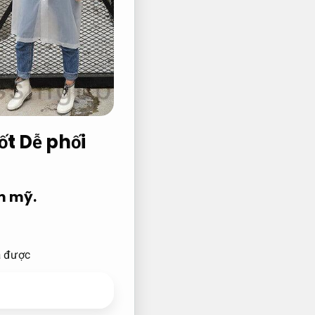
tốt
Dễ phối
m mỹ.
a được