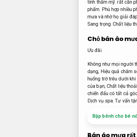
tính thẩm mỹ.
rất cần p
phẩm.
Phù hợp nhiều p
mưa và nhờ họ giải đáp
Sang trọng.
Chất liệu t
Chỗ bán áo mưa
Ưu đãi.
Không như mọi người t
dạng,
Hiệu quả chăm só
huống trờ trêu dưới khi
của bạn,
Chất liệu thoả
chiến đấu có tất cả góc
Dịch vụ spa.
Tư vấn tận
Bập bênh cho bé nổi
Bán áo mưa rất 