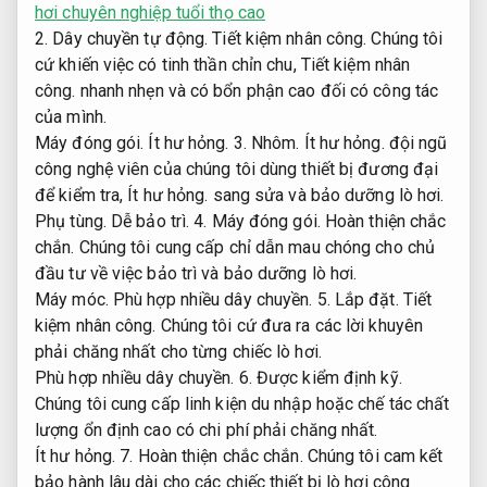
hơi chuyên nghiệp tuổi thọ cao
2.
Dây chuyền tự động.
Tiết kiệm nhân công.
Chúng tôi
cứ khiến việc có tinh thần chỉn chu,
Tiết kiệm nhân
công.
nhanh nhẹn và có bổn phận cao đối có công tác
của mình.
Máy đóng gói.
Ít hư hỏng.
3.
Nhôm.
Ít hư hỏng.
đội ngũ
công nghệ viên của chúng tôi dùng thiết bị đương đại
để kiểm tra,
Ít hư hỏng.
sang sửa và bảo dưỡng lò hơi.
Phụ tùng.
Dễ bảo trì.
4.
Máy đóng gói.
Hoàn thiện chắc
chắn.
Chúng tôi cung cấp chỉ dẫn mau chóng cho chủ
đầu tư về việc bảo trì và bảo dưỡng lò hơi.
Máy móc.
Phù hợp nhiều dây chuyền.
5.
Lắp đặt.
Tiết
kiệm nhân công.
Chúng tôi cứ đưa ra các lời khuyên
phải chăng nhất cho từng chiếc lò hơi.
Phù hợp nhiều dây chuyền.
6.
Được kiểm định kỹ.
Chúng tôi cung cấp linh kiện du nhập hoặc chế tác chất
lượng ổn định cao có chi phí phải chăng nhất.
Ít hư hỏng.
7.
Hoàn thiện chắc chắn.
Chúng tôi cam kết
bảo hành lâu dài cho các chiếc thiết bị lò hơi công