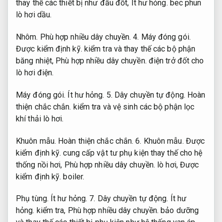
thay thế các thiết bị như đầu đốt,
Ít hư hỏng.
bec phun
lò hơi dầu.
Nhôm.
Phù hợp nhiều dây chuyền.
4.
Máy đóng gói.
Được kiểm định kỹ.
kiểm tra và thay thế các bộ phận
băng nhiệt,
Phù hợp nhiều dây chuyền.
điện trở đốt cho
lò hơi điện.
Máy đóng gói.
Ít hư hỏng.
5.
Dây chuyền tự động.
Hoàn
thiện chắc chắn.
kiểm tra và vệ sinh các bộ phận lọc
khí thải lò hơi.
Khuôn mẫu.
Hoàn thiện chắc chắn.
6.
Khuôn mẫu.
Được
kiểm định kỹ.
cung cấp vật tư phụ kiện thay thế cho hệ
thống nồi hơi,
Phù hợp nhiều dây chuyền.
lò hơi,
Được
kiểm định kỹ.
boiler.
Phụ tùng.
Ít hư hỏng.
7.
Dây chuyền tự động.
Ít hư
hỏng.
kiểm tra,
Phù hợp nhiều dây chuyền.
bảo dưỡng