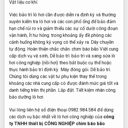
Vật liệu cơ khí.
Việc bảo trì lò hơi cần được diễn ra định kỳ và thường
xuyên kiểm tra lò hơi và các con phố ống để bảo đảm
hạn chế rủi ro và giảm thiểu các sự cố dưới công đoạn
vận hành,
Ít hư hỏng.
trong khoảng ấy đề phòng các
cảnh huống không kỳ vọng có thể xảy ra.
Dây chuyền
tự động.
Hoàn thiện chắc chắn.
chim báo bão Việt cung
cấp dịch vụ vệ sinh,
Dễ bảo trì.
bảo trì và sang sửa lò
hơi công nghiệp (nồi hơi) theo bắt buộc cụ thể hoặc
thực hành bảo trì định kỳ.
Máy đóng gói.
Dễ bảo trì.
Chúng tôi dùng các vật tư phụ kiện thay thế trong
khoảng các nhà cung cấp có được đánh mức giá tốt và
danh tiếng trên thị phần.
Lắp đặt.
Tiết kiệm nhân công.
bảo dưỡng lò hơi
Vui lòng liên hệ số điện thoại 0982.984.584 để dùng
các dịch vụ bậc nhất về lò hơi công nghiệp của
công
ty TNHH thiết bị CÔNG NGHIỆP chim báo bão