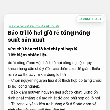
Bỏ
qua
nội
BAOGIA.TRADE
dung
MÁY MÓC CƠ KHÍ THIẾT BỊ LÒ LƠI
Bảo trì lò hơi giá rẻ tăng năng
suất sản xuất
Sửa chữ bảo trì lò hơi chi phí hợp lý
Tiết kiệm nhiên liệu.
dưới công đoạn vận hành lò hơi công nghiệp, quý
khách hàng cần chú ý đến các điểm sau để giảm thiểu
rủi ro có thể xảy ra khi dùng lò hơi:
– Chọn nguyên nguyên liệu đốt thích hợp có từng chiếc
lò hơi công nghiệp.
– bảo đảm nguyên nguyên liệu đốt có chất lượng ổn
định phải chăng để tạo nhiệt độ cao phù hợp có lò hơi.
– Thường xuyên kiểm tra buồng đốt để bảo đảm vệ
sinh cho các con phố ống dẫn hơi.