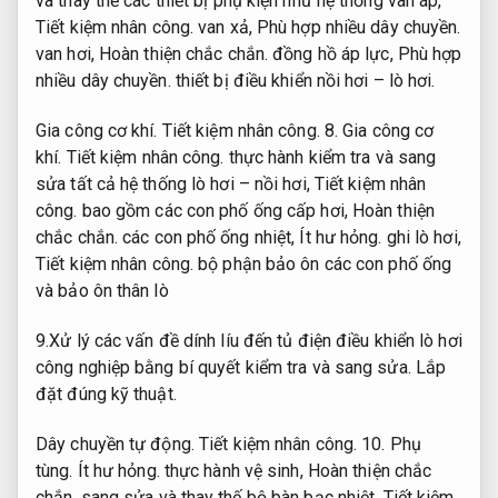
và thay thế các thiết bị phụ kiện như hệ thống van áp,
Tiết kiệm nhân công.
van xả,
Phù hợp nhiều dây chuyền.
van hơi,
Hoàn thiện chắc chắn.
đồng hồ áp lực,
Phù hợp
nhiều dây chuyền.
thiết bị điều khiển nồi hơi – lò hơi.
Gia công cơ khí.
Tiết kiệm nhân công.
8.
Gia công cơ
khí.
Tiết kiệm nhân công.
thực hành kiểm tra và sang
sửa tất cả hệ thống lò hơi – nồi hơi,
Tiết kiệm nhân
công.
bao gồm các con phố ống cấp hơi,
Hoàn thiện
chắc chắn.
các con phố ống nhiệt,
Ít hư hỏng.
ghi lò hơi,
Tiết kiệm nhân công.
bộ phận bảo ôn các con phố ống
và bảo ôn thân lò
9.Xử lý các vấn đề dính líu đến tủ điện điều khiển lò hơi
công nghiệp bằng bí quyết kiểm tra và sang sửa.
Lắp
đặt đúng kỹ thuật.
Dây chuyền tự động.
Tiết kiệm nhân công.
10.
Phụ
tùng.
Ít hư hỏng.
thực hành vệ sinh,
Hoàn thiện chắc
chắn.
sang sửa và thay thế bộ bàn bạc nhiệt,
Tiết kiệm