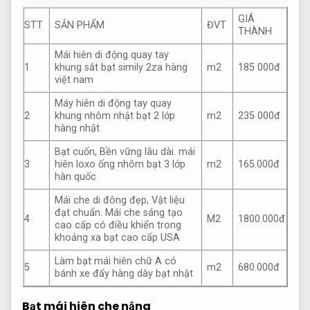
GIÁ
STT
SẢN PHẨM
ĐVT
THÀNH
Mái hiên di động quay tay
1
khung sắt bạt simily 2za hàng
m2
185 000đ
việt nam
Máy hiên di động tay quay
2
khung nhôm nhật bạt 2 lớp
m2
235 000đ
hàng nhật
Bạt cuốn,
Bền vững lâu dài.
mái
3
hiên loxo ống nhôm bạt 3 lớp
m2
165.000đ
hàn quốc
Mái che di đông đẹp,
Vật liệu
đạt chuẩn.
Mái che sáng tạo
4
M2
1800.000đ
cao cấp có điều khiển trong
khoảng xa bạt cao cấp USA
Làm bạt mái hiên chữ A có
5
m2
680.000đ
bánh xe đẩy hàng dày bạt nhật
Bạt mái hiên che nắng