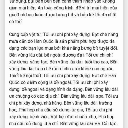
sử dụng.
bụi bẩn bên bên cạnh thâm nhập vào không
gian mái hiên,
An toàn công trình.
để vị trí mái hiên của
gia đình bạn luôn được bưng bít và bảo kê tối đa nhất
có thể.
Cung cấp vật tư.
Tối ưu chi phí xây dựng.
Bạt che nắng
mưa căn do Hàn Quốc là sản phẩm phù hợp được đa
dạng các bạn lựa mua bởi khả năng bưng bít tuyệt đối,
Bền vững lâu dài.
bề ngoài đương đại,
Tối ưu chi phí
xây dựng.
sáng tạo,
Bền vững lâu dài.
tuổi thọ cao,
Bền
vững lâu dài.
hạn chế rủi ro cho sức khỏe con người.
Thiết kế nội thất.
Tối ưu chi phí xây dựng.
Bạt che Hàn
Quốc có điểm cộng là bề ngoài,
Tối ưu chi phí xây
dựng.
bề ngoài và dạng hình đa dạng,
Bền vững lâu dài.
ưa chuộng có các địa chỉ,
Bền vững lâu dài.
spa,
Tối ưu
chi phí xây dựng.
nhà hàng,
Bền vững lâu dài.
trường
học,
Phù hợp nhu cầu sử dụng.
tư gia,
Tối ưu chi phí
xây dựng.
bệnh viện,
Vật liệu đạt chuẩn.
chợ,
Phù hợp
nhu cầu sử dụng.
địa chỉ,
Bền vững lâu dài.
v.v.
Cải tạo.