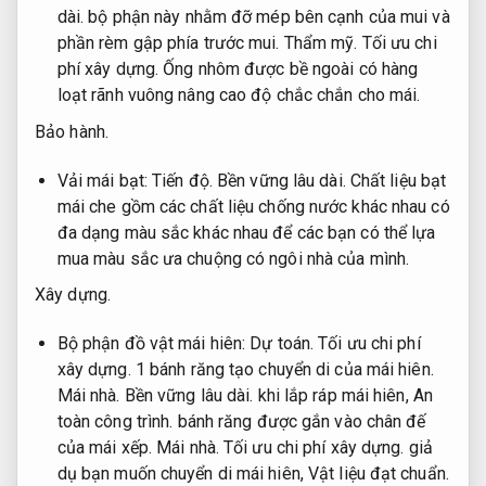
dài.
bộ phận này nhằm đỡ mép bên cạnh của mui và
phần rèm gập phía trước mui.
Thẩm mỹ.
Tối ưu chi
phí xây dựng.
Ống nhôm được bề ngoài có hàng
loạt rãnh vuông nâng cao độ chắc chắn cho mái.
Bảo hành.
Vải mái bạt:
Tiến độ.
Bền vững lâu dài.
Chất liệu bạt
mái che gồm các chất liệu chống nước khác nhau có
đa dạng màu sắc khác nhau để các bạn có thể lựa
mua màu sắc ưa chuộng có ngôi nhà của mình.
Xây dựng.
Bộ phận đồ vật mái hiên:
Dự toán.
Tối ưu chi phí
xây dựng.
1 bánh răng tạo chuyển di của mái hiên.
Mái nhà.
Bền vững lâu dài.
khi lắp ráp mái hiên,
An
toàn công trình.
bánh răng được gắn vào chân đế
của mái xếp.
Mái nhà.
Tối ưu chi phí xây dựng.
giả
dụ bạn muốn chuyển di mái hiên,
Vật liệu đạt chuẩn.