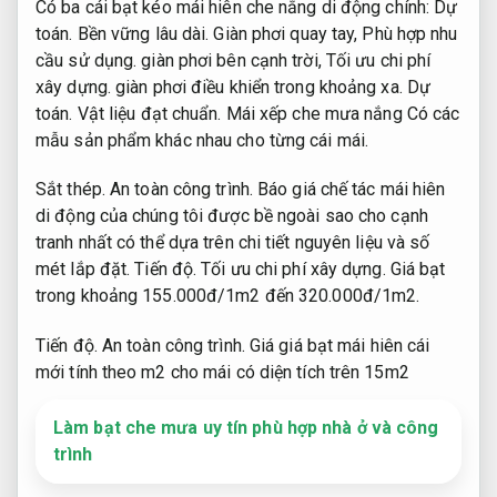
Có ba cái bạt kéo mái hiên che nắng di động chính:
Dự
toán.
Bền vững lâu dài.
Giàn phơi quay tay,
Phù hợp nhu
cầu sử dụng.
giàn phơi bên cạnh trời,
Tối ưu chi phí
xây dựng.
giàn phơi điều khiển trong khoảng xa.
Dự
toán.
Vật liệu đạt chuẩn.
Mái xếp che mưa nắng Có các
mẫu sản phẩm khác nhau cho từng cái mái.
Sắt thép.
An toàn công trình.
Báo giá chế tác mái hiên
di động của chúng tôi được bề ngoài sao cho cạnh
tranh nhất có thể dựa trên chi tiết nguyên liệu và số
mét lắp đặt.
Tiến độ.
Tối ưu chi phí xây dựng.
Giá bạt
trong khoảng 155.000đ/1m2 đến 320.000đ/1m2.
Tiến độ.
An toàn công trình.
Giá giá bạt mái hiên cái
mới tính theo m2 cho mái có diện tích trên 15m2
Làm bạt che mưa uy tín phù hợp nhà ở và công
trình