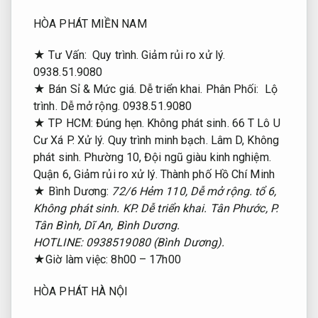
HÒA PHÁT MIỀN NAM
★ Tư Vấn:
Quy trình.
Giảm rủi ro xử lý.
0938.51.9080
★ Bán Sỉ &
Mức giá.
Dễ triển khai.
Phân Phối:
Lộ
trình.
Dễ mở rộng.
0938.51.9080
★ TP HCM:
Đúng hẹn.
Không phát sinh.
66 T Lô U
Cư Xá P.
Xử lý.
Quy trình minh bạch.
Lâm D,
Không
phát sinh.
Phường 10,
Đội ngũ giàu kinh nghiệm.
Quận 6,
Giảm rủi ro xử lý.
Thành phố Hồ Chí Minh
★ Bình Dương:
72/6 Hẻm 110,
Dễ mở rộng.
tổ 6,
Không phát sinh.
KP.
Dễ triển khai.
Tân Phước, P.
Tân Bình, Dĩ An, Bình Dương.
HOTLINE: 0938519080 (Bình Dương).
★Giờ làm việc: 8h00 – 17h00
HÒA PHÁT HÀ NỘI