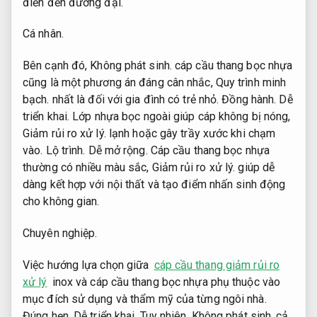
điển đến đương đại.
Cá nhân.
Bên cạnh đó,
Không phát sinh.
cáp cầu thang bọc nhựa
cũng là một phương án đáng cân nhắc,
Quy trình minh
bạch.
nhất là đối với gia đình có trẻ nhỏ.
Đồng hành.
Dễ
triển khai.
Lớp nhựa bọc ngoài giúp cáp không bị nóng,
Giảm rủi ro xử lý.
lạnh hoặc gây trầy xước khi chạm
vào.
Lộ trình.
Dễ mở rộng.
Cáp cầu thang bọc nhựa
thường có nhiều màu sắc,
Giảm rủi ro xử lý.
giúp dễ
dàng kết hợp với nội thất và tạo điểm nhấn sinh động
cho không gian.
Chuyên nghiệp.
Việc hướng lựa chọn giữa
cáp cầu thang giảm rủi ro
xử lý
inox và cáp cầu thang bọc nhựa phụ thuộc vào
mục đích sử dụng và thẩm mỹ của từng ngôi nhà.
Đúng hẹn.
Dễ triển khai.
Tuy nhiên,
Không phát sinh.
cả