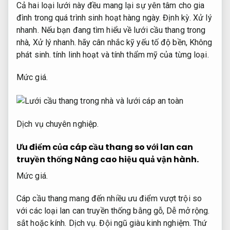
Cả hai loại lưới này đều mang lại sự yên tâm cho gia
đình trong quá trình sinh hoạt hàng ngày.
Định kỳ.
Xử lý
nhanh.
Nếu bạn đang tìm hiểu về lưới cầu thang trong
nhà,
Xử lý nhanh.
hãy cân nhắc kỹ yếu tố độ bền,
Không
phát sinh.
tính linh hoạt và tính thẩm mỹ của từng loại.
Mức giá.
Dịch vụ chuyên nghiệp.
Ưu điểm của cáp cầu thang so với lan can
truyền thống
Nâng cao hiệu quả vận hành.
Mức giá.
Cáp cầu thang mang đến nhiều ưu điểm vượt trội so
với các loại lan can truyền thống bằng gỗ,
Dễ mở rộng.
sắt hoặc kính.
Dịch vụ.
Đội ngũ giàu kinh nghiệm.
Thứ