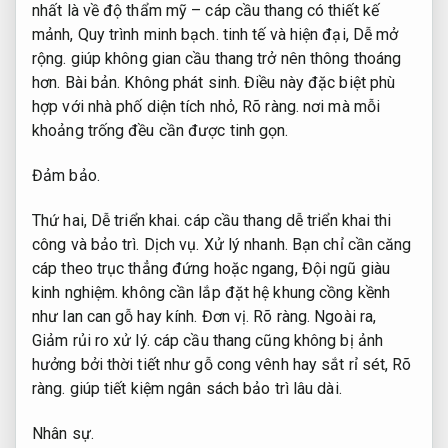
nhất là về độ thẩm mỹ – cáp cầu thang có thiết kế
mảnh,
Quy trình minh bạch.
tinh tế và hiện đại,
Dễ mở
rộng.
giúp không gian cầu thang trở nên thông thoáng
hơn.
Bài bản.
Không phát sinh.
Điều này đặc biệt phù
hợp với nhà phố diện tích nhỏ,
Rõ ràng.
nơi mà mỗi
khoảng trống đều cần được tinh gọn.
Đảm bảo.
Thứ hai,
Dễ triển khai.
cáp cầu thang dễ triển khai thi
công và bảo trì.
Dịch vụ.
Xử lý nhanh.
Bạn chỉ cần căng
cáp theo trục thẳng đứng hoặc ngang,
Đội ngũ giàu
kinh nghiệm.
không cần lắp đặt hệ khung cồng kềnh
như lan can gỗ hay kính.
Đơn vị.
Rõ ràng.
Ngoài ra,
Giảm rủi ro xử lý.
cáp cầu thang cũng không bị ảnh
hưởng bởi thời tiết như gỗ cong vênh hay sắt rỉ sét,
Rõ
ràng.
giúp tiết kiệm ngân sách bảo trì lâu dài.
Nhân sự.