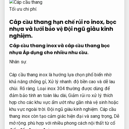
Tối ưu chi phí.
Cáp cầu thang hạn chế rủi ro inox, bọc
nhựa và lưới bảo vệ
Đội ngũ giàu kinh
nghiệm.
Cáp cầu thang inox và cáp cầu thang bọc
nhựa
Áp dụng cho nhiều nhu cầu.
Nhân sự.
Cáp cầu thang inox là hướng lựa chọn phổ biến nhờ
khả năng chống gỉ,
Xử lý nhanh.
độ bền cao và dễ lau
chùi.
Rõ ràng.
Loại inox 304 thường được dùng để
đảm bảo tính an toàn lâu dài,
Giảm rủi ro xử lý.
thích
hợp cho các khu vực ẩm ướt như gần nhà vệ sinh hoặc
khu vực ngoài trời.
Đội ngũ giàu kinh nghiệm.
Cáp cầu
thang inox còn tạo cảm giác hiện đại và sang trọng,
Dễ
mở rộng.
phù hợp với nhiều phong cách nội thất từ cổ