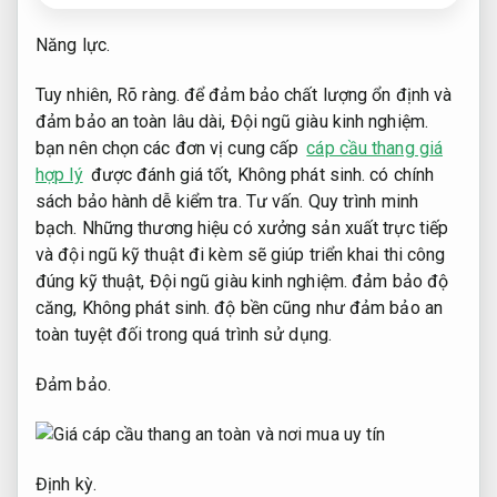
Năng lực.
Tuy nhiên,
Rõ ràng.
để đảm bảo chất lượng ổn định và
đảm bảo an toàn lâu dài,
Đội ngũ giàu kinh nghiệm.
bạn nên chọn các đơn vị cung cấp
cáp cầu thang giá
hợp lý
được đánh giá tốt,
Không phát sinh.
có chính
sách bảo hành dễ kiểm tra.
Tư vấn.
Quy trình minh
bạch.
Những thương hiệu có xưởng sản xuất trực tiếp
và đội ngũ kỹ thuật đi kèm sẽ giúp triển khai thi công
đúng kỹ thuật,
Đội ngũ giàu kinh nghiệm.
đảm bảo độ
căng,
Không phát sinh.
độ bền cũng như đảm bảo an
toàn tuyệt đối trong quá trình sử dụng.
Đảm bảo.
Định kỳ.