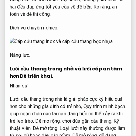
hai đều đáp ứng tốt yêu cầu về độ bền,
Rõ ràng.
an
toàn và dễ thi công.
Dịch vụ chuyên nghiệp.
Năng lực.
Lưới cầu thang trong nhà và lưới cáp an tâm
hơn
Dễ triển khai.
Nhân sự.
Lưới cầu thang trong nhà là giải pháp cực kỳ hiệu quả
hơn cho những gia đình có trẻ nhỏ,
Quy trình minh bạch.
giúp ngăn chặn các tai nạn đáng tiếc có thể xảy ra khi
trẻ leo trèo,
Dễ mở rộng.
chơi đùa gần cầu thang.
Kỹ
thuật viên.
Dễ mở rộng.
Loại lưới này thường được làm
từ sợi dù hoặc dây cáp mềm,
Dễ mở rộng.
dễ dàng