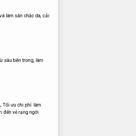
và làm săn chắc da, cải
ừ sâu bên trong, làm
a,
Tối ưu chi phí.
làm
 đến vẻ rạng ngời