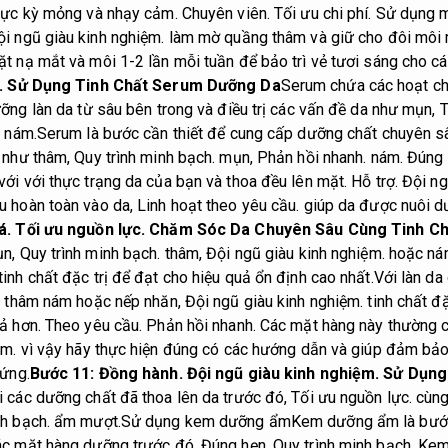
 cực kỳ mỏng và nhạy cảm.
Chuyên viên.
Tối ưu chi phí.
Sử dụng m
ội ngũ giàu kinh nghiệm.
làm mờ quầng thâm và giữ cho đôi môi
 nạ mắt và môi 1-2 lần mỗi tuần để bảo trì vẻ tươi sáng cho cá
.
Sử Dụng Tinh Chất Serum Dưỡng Da
Serum chứa các hoạt ch
ỡng làn da từ sâu bên trong và điều trị các vấn đề da như mụn,
T
.
nám.
Serum là bước cần thiết để cung cấp dưỡng chất chuyên s
a như thâm,
Quy trình minh bạch.
mụn,
Phản hồi nhanh.
nám.
Đúng 
i với thực trạng da của bạn và thoa đều lên mặt.
Hỗ trợ.
Đội ng
u hoàn toàn vào da,
Linh hoạt theo yêu cầu.
giúp da được nuôi d
á.
Tối ưu nguồn lực.
Chăm Sóc Da Chuyên Sâu Cùng Tinh Chấ
ụn,
Quy trình minh bạch.
thâm,
Đội ngũ giàu kinh nghiệm.
hoặc ná
inh chất đặc trị để đạt cho hiệu quả ổn định cao nhất.
Với làn da
.
thâm nám hoặc nếp nhăn,
Đội ngũ giàu kinh nghiệm.
tinh chất đặ
uả hơn.
Theo yêu cầu.
Phản hồi nhanh.
Các mặt hàng này thường c
ệm.
vì vậy hãy thực hiện đúng có các hướng dẫn và giúp đảm bả
 ứng.
Bước 11:
Đồng hành.
Đội ngũ giàu kinh nghiệm.
Sử Dụng
 các dưỡng chất đã thoa lên da trước đó,
Tối ưu nguồn lực.
cùng 
nh bạch.
ẩm mượt.
Sử dụng kem dưỡng ẩm
Kem dưỡng ẩm là bước
ác mặt hàng dưỡng trước đó.
Đúng hẹn.
Quy trình minh bạch.
Kem 