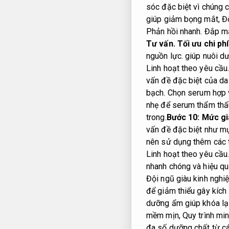
sóc đặc biệt vì chúng
giúp giảm bọng mắt,
Đ
Phản hồi nhanh.
Đắp mặt
Tư vấn.
Tối ưu chi phí
nguồn lực.
giúp nuôi dư
Linh hoạt theo yêu cầu
vấn đề đặc biệt của d
bạch.
Chọn serum hợp vớ
nhẹ để serum thẩm thấ
trong.
Bước 10:
Mức gi
vấn đề đặc biệt như m
nên sử dụng thêm các t
Linh hoạt theo yêu cầu
nhanh chóng và hiệu q
Đội ngũ giàu kinh nghi
để giảm thiểu gây kích
dưỡng ẩm giúp khóa lại
mềm mịn,
Quy trình mi
đa số dưỡng chất từ c