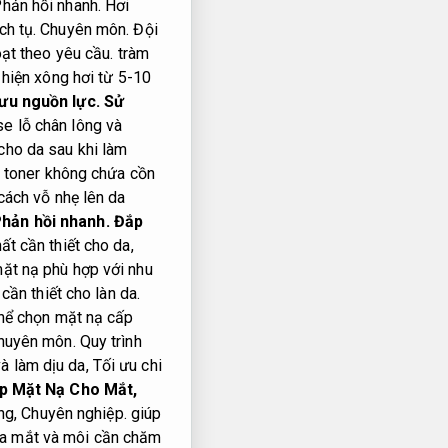
hản hồi nhanh.
Hơi
ch tụ.
Chuyên môn.
Đội
oạt theo yêu cầu.
tràm
hiện xông hơi từ 5-10
 ưu nguồn lực.
Sử
e lỗ chân lông và
cho da sau khi làm
 toner không chứa cồn
ách vỗ nhẹ lên da
hản hồi nhanh.
Đắp
t cần thiết cho da,
ặt nạ phù hợp với nhu
ần thiết cho làn da.
hể chọn mặt nạ cấp
huyên môn.
Quy trình
à làm dịu da,
Tối ưu chi
 Mặt Nạ Cho Mắt,
ng,
Chuyên nghiệp.
giúp
a mắt và môi cần chăm