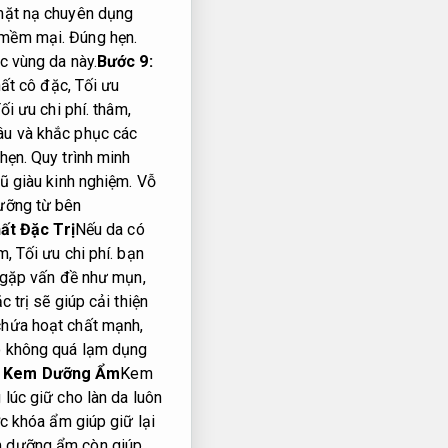
ặt nạ chuyên dụng
 mềm mại.
Đúng hẹn.
c vùng da này.
Bước 9:
ất cô đặc,
Tối ưu
ối ưu chi phí.
thâm,
âu và khắc phục các
hẹn.
Quy trình minh
ũ giàu kinh nghiệm.
Vỗ
ưỡng từ bên
t Đặc Trị
Nếu da có
m,
Tối ưu chi phí.
bạn
 gặp vấn đề như mụn,
c trị sẽ giúp cải thiện
hứa hoạt chất mạnh,
o không quá lạm dụng
 Kem Dưỡng Ẩm
Kem
lúc giữ cho làn da luôn
 khóa ẩm giúp giữ lại
dưỡng ẩm còn giúp