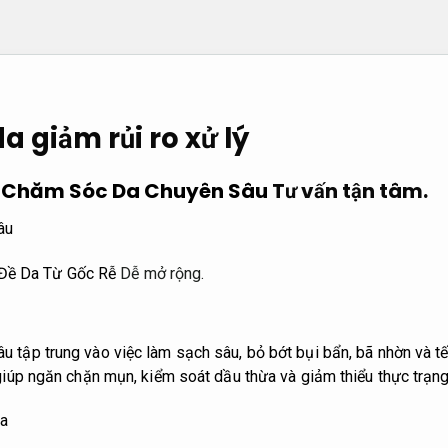
 giảm rủi ro xử lý
ệc Chăm Sóc Da Chuyên Sâu
Tư vấn tận tâm.
âu
 Đề Da Từ Gốc Rễ
Dễ mở rộng.
 tập trung vào việc làm sạch sâu, bỏ bớt bụi bẩn, bã nhờn và tế 
 giúp ngăn chặn mụn, kiểm soát dầu thừa và giảm thiểu thực trạng
Da