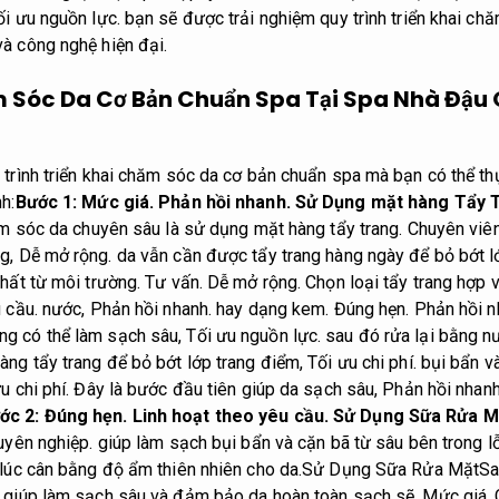
ối ưu nguồn lực.
bạn sẽ được trải nghiệm quy trình triển khai ch
à công nghệ hiện đại.
 Sóc Da Cơ Bản Chuẩn Spa Tại Spa Nhà Đậu
 trình triển khai chăm sóc da cơ bản chuẩn spa mà bạn có thể thự
h:
Bước 1:
Mức giá.
Phản hồi nhanh.
Sử Dụng mặt hàng Tẩy 
hăm sóc da chuyên sâu là sử dụng mặt hàng tẩy trang.
Chuyên viên
ng,
Dễ mở rộng.
da vẫn cần được tẩy trang hàng ngày để bỏ bớt l
hất từ môi trường.
Tư vấn.
Dễ mở rộng.
Chọn loại tẩy trang hợp v
 cầu.
nước,
Phản hồi nhanh.
hay dạng kem.
Đúng hẹn.
Phản hồi n
g có thể làm sạch sâu,
Tối ưu nguồn lực.
sau đó rửa lại bằng n
ng tẩy trang để bỏ bớt lớp trang điểm,
Tối ưu chi phí.
bụi bẩn và
u chi phí.
Đây là bước đầu tiên giúp da sạch sâu,
Phản hồi nhanh
ớc 2:
Đúng hẹn.
Linh hoạt theo yêu cầu.
Sử Dụng Sữa Rửa M
uyên nghiệp.
giúp làm sạch bụi bẩn và cặn bã từ sâu bên trong l
lúc cân bằng độ ẩm thiên nhiên cho da.
Sử Dụng Sữa Rửa Mặt
Sa
 giúp làm sạch sâu và đảm bảo da hoàn toàn sạch sẽ.
Mức giá.