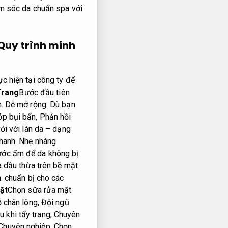
ăm sóc da chuẩn spa với
Quy trình minh
c hiện tại công ty để
Trang
Bước đầu tiên
.
Dễ mở rộng.
Dù bạn
ớp bụi bẩn,
Phản hồi
ới với làn da – dạng
hanh.
Nhẹ nhàng
ước ấm để da không bị
 dầu thừa trên bề mặt
.
chuẩn bị cho các
ặt
Chọn sữa rửa mặt
ỗ chân lông,
Đội ngũ
u khi tẩy trang,
Chuyên
Chuyên nghiệp.
Chọn