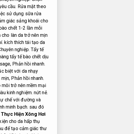
yêu cầu.
Rửa mặt theo
ệc sử dụng sữa rửa
m giác sảng khoái cho
bào chết 1-2 lần mỗi
m cho làn da trở nên mịn
í.
kích thích tái tạo da
Chuyên nghiệp.
Tẩy tế
ng tẩy tế bào chết dịu
sage,
Phản hồi nhanh.
c biệt với da nhạy
 mịn,
Phản hồi nhanh.
o môi trở nên mềm mại
iàu kinh nghiệm.
nứt nẻ.
tự chế với đường và
ình minh bạch.
sau đó
Thực Hiện Xông Hơi
kiện cho da hấp thụ
ầu để tạo cảm giác thư