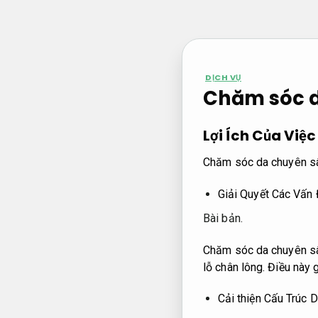
Bỏ
qua
nội
dung
DỊCH VỤ
Chăm sóc da
Lợi Ích Của Vi
Chăm sóc da chuyên s
Giải Quyết Các Vấn
Bài bản.
Chăm sóc da chuyên sâu
lỗ chân lông. Điều này
Cải thiện Cấu Trúc 