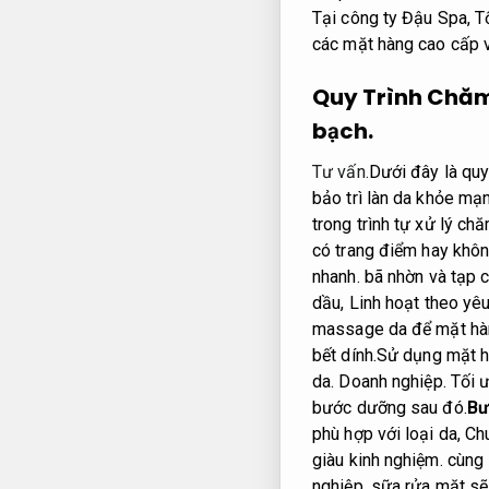
Tại công ty Đậu Spa,
T
các mặt hàng cao cấp v
Quy Trình Chăm
bạch.
Tư vấn.
Dưới đây là quy
bảo trì làn da khỏe mạn
trong trình tự xử lý c
có trang điểm hay khô
nhanh.
bã nhờn và tạp c
dầu,
Linh hoạt theo yêu
massage da để mặt hàn
bết dính.
Sử dụng mặt hà
da.
Doanh nghiệp.
Tối ư
bước dưỡng sau đó.
Bư
phù hợp với loại da,
Ch
giàu kinh nghiệm.
cùng 
nghiệp.
sữa rửa mặt sẽ