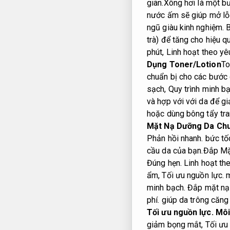
giãn.
Xông hơi là một b
nước ấm sẽ giúp mở lỗ
ngũ giàu kinh nghiệm.
B
trà) để tăng cho hiệu q
phút,
Linh hoạt theo yê
Dụng Toner/Lotion
To
chuẩn bị cho các bước 
sạch,
Quy trình minh bạ
và hợp với với da để g
hoặc dùng bông tẩy tra
Mặt Nạ Dưỡng Da Ch
Phản hồi nhanh.
bức tố
cầu da của bạn.
Đắp Mặ
Đúng hẹn.
Linh hoạt th
ẩm,
Tối ưu nguồn lực.
m
minh bạch.
Đắp mặt nạ 
phí.
giúp da trông căng 
Tối ưu nguồn lực.
Mô
giảm bọng mắt,
Tối ưu