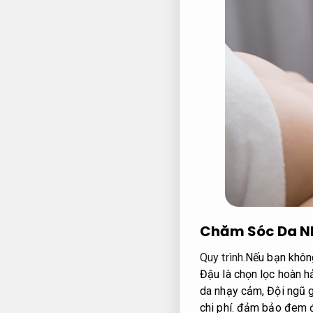
Chăm Sóc Da Nh
Quy trình.
Nếu bạn không
Đậu là chọn lọc hoàn h
da nhạy cảm,
Đội ngũ g
chi phí.
đảm bảo đem đến