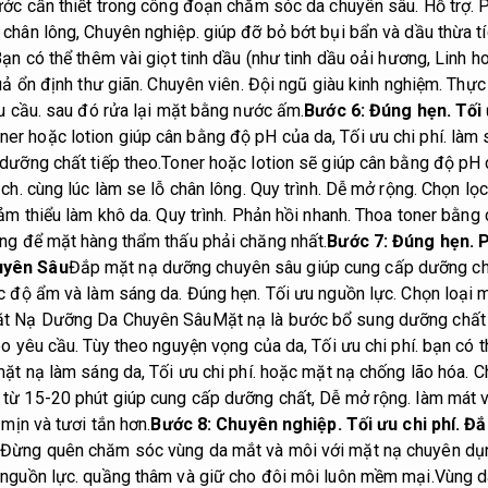
ước cần thiết trong công đoạn chăm sóc da chuyên sâu.
Hỗ trợ.
P
 chân lông,
Chuyên nghiệp.
giúp đỡ bỏ bớt bụi bẩn và dầu thừa tí
ạn có thể thêm vài giọt tinh dầu (như tinh dầu oải hương,
Linh h
uả ổn định thư giãn.
Chuyên viên.
Đội ngũ giàu kinh nghiệm.
Thực 
u cầu.
sau đó rửa lại mặt bằng nước ấm.
Bước 6:
Đúng hẹn.
Tối
ner hoặc lotion giúp cân bằng độ pH của da,
Tối ưu chi phí.
làm s
dưỡng chất tiếp theo.
Toner hoặc lotion sẽ giúp cân bằng độ pH 
ch.
cùng lúc làm se lỗ chân lông.
Quy trình.
Dễ mở rộng.
Chọn lọc
iảm thiểu làm khô da.
Quy trình.
Phản hồi nhanh.
Thoa toner bằng c
ng để mặt hàng thẩm thấu phải chăng nhất.
Bước 7:
Đúng hẹn.
P
uyên Sâu
Đắp mặt nạ dưỡng chuyên sâu giúp cung cấp dưỡng chấ
c độ ẩm và làm sáng da.
Đúng hẹn.
Tối ưu nguồn lực.
Chọn loại m
t Nạ Dưỡng Da Chuyên Sâu
Mặt nạ là bước bổ sung dưỡng chất c
eo yêu cầu.
Tùy theo nguyện vọng của da,
Tối ưu chi phí.
bạn có t
ặt nạ làm sáng da,
Tối ưu chi phí.
hoặc mặt nạ chống lão hóa.
C
từ 15-20 phút giúp cung cấp dưỡng chất,
Dễ mở rộng.
làm mát v
mịn và tươi tắn hơn.
Bước 8:
Chuyên nghiệp.
Tối ưu chi phí.
Đắp
i
Đừng quên chăm sóc vùng da mắt và môi với mặt nạ chuyên dụ
 nguồn lực.
quầng thâm và giữ cho đôi môi luôn mềm mại.
Vùng d