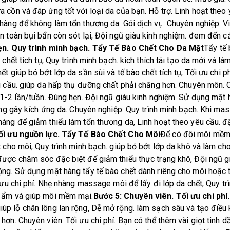
 cồn và đáp ứng tốt với loại da của bạn.
Hỗ trợ.
Linh hoạt theo 
nhàng để không làm tổn thương da.
Gói dịch vụ.
Chuyên nghiệp.
Vi
n toàn bụi bẩn còn sót lại,
Đội ngũ giàu kinh nghiệm.
đem đến cả
ẹn.
Quy trình minh bạch.
Tẩy Tế Bào Chết Cho Da Mặt
Tẩy tế 
 chết tích tụ,
Quy trình minh bạch.
kích thích tái tạo da mới và là
ết giúp bỏ bớt lớp da sần sùi và tế bào chết tích tụ,
Tối ưu chi ph
 cầu.
giúp da hấp thụ dưỡng chất phải chăng hơn.
Chuyên môn.
 1-2 lần/tuần.
Đúng hẹn.
Đội ngũ giàu kinh nghiệm.
Sử dụng mặt hà
g gây kích ứng da.
Chuyên nghiệp.
Quy trình minh bạch.
Khi mas
hàng để giảm thiểu làm tổn thương da,
Linh hoạt theo yêu cầu.
đặ
ối ưu nguồn lực.
Tẩy Tế Bào Chết Cho Môi
Để có đôi môi mềm
t cho môi,
Quy trình minh bạch.
giúp bỏ bớt lớp da khô và làm ch
ược chăm sóc đặc biệt để giảm thiểu thực trạng khô,
Đội ngũ g
ộng.
Sử dụng mặt hàng tẩy tế bào chết dành riêng cho môi hoặc 
ưu chi phí.
Nhẹ nhàng massage môi để lấy đi lớp da chết,
Quy tr
 ẩm và giúp môi mềm mại.
Bước 5:
Chuyên viên.
Tối ưu chi phí.
iúp lỗ chân lông lan rộng,
Dễ mở rộng.
làm sạch sâu và tạo điều 
 hơn.
Chuyên viên.
Tối ưu chi phí.
Bạn có thể thêm vài giọt tinh d