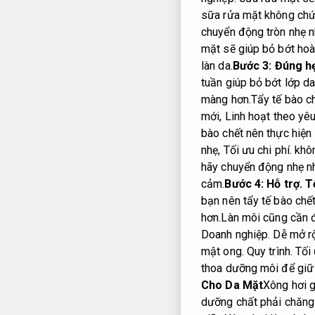
sữa rửa mặt không chứa
chuyển động tròn nhẹ 
mặt sẽ giúp bỏ bớt hoà
làn da.
Bước 3:
Đúng h
tuần giúp bỏ bớt lớp da
màng hơn.
Tẩy tế bào ch
mới,
Linh hoạt theo yêu
bào chết nên thực hiện
nhẹ,
Tối ưu chi phí.
khôn
hãy chuyển động nhẹ n
cảm.
Bước 4:
Hỗ trợ.
T
bạn nên tẩy tế bào chế
hơn.
Làn môi cũng cần đ
Doanh nghiệp.
Dễ mở r
mật ong.
Quy trình.
Tối 
thoa dưỡng môi để giữ
Cho Da Mặt
Xông hơi g
dưỡng chất phải chăng