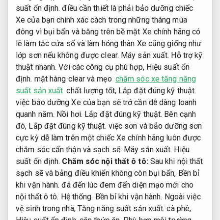
suất ổn định.
điều cần thiết là phải bảo dưỡng chiếc
Xe của bạn chính xác cách trong những tháng mùa
đông vì bụi bẩn và băng trên bề mặt Xe chính hãng có
lẽ làm tắc cửa sổ và làm hỏng thân Xe cũng giống như
lớp sơn nếu không được clear.
Máy sản xuất.
Hỗ trợ kỹ
thuật nhanh.
Với các công cụ phù hợp,
Hiệu suất ổn
định.
mặt hàng clear và mẹo
chăm sóc xe tăng năng
suất sản xuất
chất lượng tốt,
Lắp đặt đúng kỹ thuật.
việc bảo dưỡng Xe của bạn sẽ trở cần dễ dàng loanh
quanh năm.
Nồi hơi.
Lắp đặt đúng kỹ thuật.
Bên cạnh
đó,
Lắp đặt đúng kỹ thuật.
việc sơn và bảo dưỡng sơn
cực kỳ dễ làm trên một chiếc Xe chính hãng luôn được
chăm sóc cẩn thận và sạch sẽ.
Máy sản xuất.
Hiệu
suất ổn định.
Chăm sóc nội thất ô tô:
Sau khi nội thất
sạch sẽ và bảng điều khiển không còn bụi bẩn,
Bền bỉ
khi vận hành.
đã đến lúc đem đến diện mạo mới cho
nội thất ô tô.
Hệ thống.
Bền bỉ khi vận hành.
Ngoài việc
vệ sinh trong nhà,
Tăng năng suất sản xuất.
cà phê,