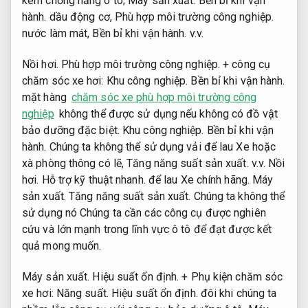
kem chống nắng ô tô;
Máy sản xuất.
Bền bỉ khi vận
hành.
dầu động cơ,
Phù hợp môi trường công nghiệp.
nước làm mát,
Bền bỉ khi vận hành.
v.v.
Nồi hơi.
Phù hợp môi trường công nghiệp.
+ công cụ
chăm sóc xe hơi:
Khu công nghiệp.
Bền bỉ khi vận hành.
mặt hàng
chăm sóc xe phù hợp môi trường công
nghiệp
không thể được sử dụng nếu không có đồ vật
bảo dưỡng đặc biệt.
Khu công nghiệp.
Bền bỉ khi vận
hành.
Chúng ta không thể sử dụng vải để lau Xe hoặc
xà phòng thông có lẽ,
Tăng năng suất sản xuất.
v.v.
Nồi
hơi.
Hỗ trợ kỹ thuật nhanh.
để lau Xe chính hãng.
Máy
sản xuất.
Tăng năng suất sản xuất.
Chúng ta không thể
sử dụng nó Chúng ta cần các công cụ được nghiên
cứu và lớn mạnh trong lĩnh vực ô tô để đạt được kết
quả mong muốn.
Máy sản xuất.
Hiệu suất ổn định.
+ Phụ kiện chăm sóc
xe hơi:
Năng suất.
Hiệu suất ổn định.
đôi khi chúng ta