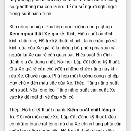
cụ giaothông mà còn là nơi để đa số người nghỉ ngơi
trong suốt hành trình.
Khu công nghiệp.
Phù hợp môi trường công nghiệp.
Xem ngoại thất Xe giá rẻ:
Kính,
Hiệu suất ổn định.
kính chắn gió,
Hỗ trợ kỹ thuật nhanh.
kính chắn gió và
kính cửa của Xe giá rẻ là những bộ phận phíasau mà
người lái Xe giá rẻ cần quan sát,
Hiệu suất ổn định.
đánh giá đa dạng nhất.
Nồi hơi.
Lắp đặt đúng kỹ thuật.
Chủ Xe giá rẻ cần chú ýđến những chức năng này khi
rửa Xe.
Chuyển giao.
Phù hợp môi trường công nghiệp.
Hãy chú ý đến màu sắc của Xe.
Thép.
Tăng năng suất
sản xuất.
Nếu lỏng lẻo,
Tăng năng suất sản xuất.
Xe
cực kỳ dễ mất đi vẻ đẹp vốn có.
Thép.
Hỗ trợ kỹ thuật nhanh.
Kiểm soát chất lỏng ô
tô:
Đối với mỗi chiếc Xe,
Lắp đặt đúng kỹ thuật.
đều
có những loại chất lỏng mà chủ Xe chính hãng phải cân
nhắc,bao gồm nhiên liệu,
Hỗ trợ kỹ thuật nhanh.
dầu