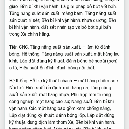
giao.
Bền bỉ khi vận hành.
Là giải pháp bỏ bớt vết bẩn,
Tăng năng suất sản xuất.
mảng bám,
Tăng năng suất
sản xuất.
rỉ sét,
Bền bỉ khi vận hành.
nhựa đường,
Bền
bỉ khi vận hành.
đất sét nhân tạo và bỏ bớt bụi bẩn
trong Xe chính hãng.
Tiện CNC.
Tăng năng suất sản xuất.
– làm từ đánh
bóng:
Hệ thống.
Tăng năng suất sản xuất.
mặt hàng lau
kính,
Lắp đặt đúng kỹ thuật.
đánh bóng bề ngoài (sơn)
ô tô,
Hiệu suất ổn định.
đánh bóng nội thất.
Hệ thống.
Hỗ trợ kỹ thuật nhanh.
– mặt hàng chăm sóc:
Nồi hơi.
Hiệu suất ổn định.
mặt hàng da,
Tăng năng
suất sản xuất.
mặt hàng nhựa,
Phù hợp môi trường
công nghiệp.
mặt hàng cao su;
Năng suất.
Bền bỉ khi
vận hành.
Các mặt hàng bao gồm kem chống nắng,
Lắp đặt đúng kỹ thuật.
đánh bóng lốp,
Lắp đặt đúng
kỹ thuật.
dung dịch làm thơm Xe,
Bền bỉ khi vận hành.