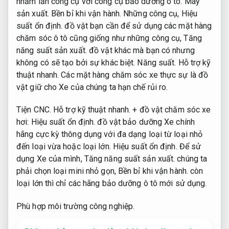
nhầm lẫn công cụ với công cụ bảo dưỡng ô tô.
Máy
sản xuất.
Bền bỉ khi vận hành.
Những công cụ,
Hiệu
suất ổn định.
đồ vật bạn cần để sử dụng các mặt hàng
chăm sóc ô tô cũng giống như những công cụ,
Tăng
năng suất sản xuất.
đồ vật khác mà bạn có nhưng
không có sẽ tạo bởi sự khác biệt.
Năng suất.
Hỗ trợ kỹ
thuật nhanh.
Các mặt hàng chăm sóc xe thực sự là đồ
vật giữ cho Xe của chúng ta hạn chế rủi ro.
Tiện CNC.
Hỗ trợ kỹ thuật nhanh.
+ đồ vật chăm sóc xe
hơi:
Hiệu suất ổn định.
đồ vật bảo dưỡng Xe chính
hãng cực kỳ thông dụng với đa dạng loại từ loại nhỏ
đến loại vừa hoặc loại lớn.
Hiệu suất ổn định.
Để sử
dụng Xe của mình,
Tăng năng suất sản xuất.
chúng ta
phải chọn loại mini nhỏ gọn,
Bền bỉ khi vận hành.
còn
loại lớn thì chỉ các hãng bảo dưỡng ô tô mới sử dụng.
Phù hợp môi trường công nghiệp.