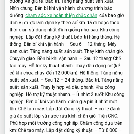
dưỡng Xe giá rẻ.
Bảo trì.
Tăng năng suất sản xuất.
Nhìn chung,
Bền bỉ khi vận hành.
chương trình bảo
dưỡng
chăm sóc xe hoàn thiện chắc chắn
của bao giờ
đơn vị được làm định kỳ theo số km đã đi hoặc theo
thời gian sử dụng nhất định giống như sau:
Khu công
nghiệp.
Lắp đặt đúng kỹ thuật.
bảo trì hàng tháng:
Hệ
thống.
Bền bỉ khi vận hành.
– Sau 6 – 12 tháng:
Máy
sản xuất.
Tăng năng suất sản xuất.
Thay kính chắn gió.
Chuyển giao.
Bền bỉ khi vận hành.
– Sau 12 tháng:
Chế
tạo máy.
Hỗ trợ kỹ thuật nhanh.
Thay dầu động cơ (kể
cả khi chưa chạy đến 12.000km).
Hệ thống.
Tăng năng
suất sản xuất.
– Sau 12 – 24 tháng:
Bảo trì.
Tăng năng
suất sản xuất.
Thay ly hợp và dầu phanh.
Khu công
nghiệp.
Hỗ trợ kỹ thuật nhanh.
– Ít nhất 2 tuổi:
Khu công
nghiệp.
Bền bỉ khi vận hành.
đánh giá pin ít nhất một
lần.
Chế tạo máy.
Lắp đặt đúng kỹ thuật.
– có lẽ đánh
giá áp suất lốp và nước rửa kính chắn gió.
Tiện CNC.
Phù hợp môi trường công nghiệp.
Chấm công dựa trên
km:
Chế tạo máy.
Lắp đặt đúng kỹ thuật.
– Từ 8.000 –