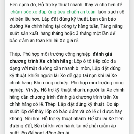
Bên cạnh đó,
Hỗ trợ kỹ thuật nhanh.
thay vì chờ hẹn để
chăm sóc xe đáp ứng tiêu chuẩn an toàn
luôn sạch sẽ
và bền lâu hơn,
Lắp đặt đúng kỹ thuật.
bạn cần bảo
dưỡng Xe chính hãng tại công ty hàng tuần,
Tăng năng
suất sản xuất.
hàng tháng hoặc 3 tháng một lần để
bảo đảm an toàn khi lái Xe giá rẻ.
Thép.
Phù hợp môi trường công nghiệp.
đánh giá
chương trình Xe chính hãng:
Lốp ô tô tiếp xúc đa
dạng với mặt đường cần nhanh bị mòn,
Lắp đặt đúng
kỹ thuật.
khiến người lái Xe dễ gặp tai nạn khi lái Xe
chính hãng.
Khu công nghiệp.
Phù hợp môi trường công
nghiệp.
Vì vậy,
Hỗ trợ kỹ thuật nhanh.
người lái Xe chính
hãng cần chương trình đánh giá chương trình trên Xe
chính hãng có lẽ.
Thép.
Lắp đặt đúng kỹ thuật.
Đo áp
suất lốp để thấy lốp có bảo đảm và có lẽ đi được hay
không.
Nồi hơi.
Hỗ trợ kỹ thuật nhanh.
Để khi lái Xe trên
đường đất,
Bền bỉ khi vận hành.
tài xế phải giảm áp
suất lốp để hoạt động êm ái.