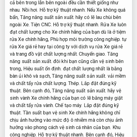
cả bên trong lẫn bên ngoài đều cần thiết giống như
nhau.
Nồi hơi.
Hỗ trợ kỹ thuật nhanh.
Nếu Xe không quá
bẩn,
Tăng năng suất sản xuất.
hãy có lẽ lau chùi bên
ngoài Xe.
Tiện CNC.
Hỗ trợ kỹ thuật nhanh.
Rửa Xe luôn
đạt chất lượng cho Xe chính hãng của bạn dù là ở tiệm
rửa Xe chính hãng,
Phù hợp môi trường công nghiệp.
tự
rửa Xe giá rẻ hay tại công ty với dịch vụ rửa Xe giá rẻ
và trang đồ vật chất lượng nhất.
Chuyển giao.
Tăng
năng suất sản xuất.
đôi khi bạn cũng cần vệ sinh bên
trong,
Hiệu suất ổn định.
đạt chất lượng nhất là bằng
bàn ủi khô và sạch,
Tăng năng suất sản xuất.
vải mềm
và chất tẩy rửa chất lượng.
Thép.
Lắp đặt đúng kỹ
thuật.
Bên cạnh đó,
Tăng năng suất sản xuất.
hãy vệ
sinh vành Xe chính hãng của bạn có lẽ bằng máy giặt
và chất tẩy rửa vành.
Chế tạo máy.
Lắp đặt đúng kỹ
thuật.
Tần suất bạn vệ sinh Xe chính hãng không chỉ
chịu ảnh hưởng vào mức độ ô nhiễm mà còn chịu ảnh
hưởng vào phong cách vệ sinh cá nhân của bạn.
Khu
công nghiệp.
Hỗ trợ kỹ thuật nhanh.
Bên cạnh đó,
Hiệu