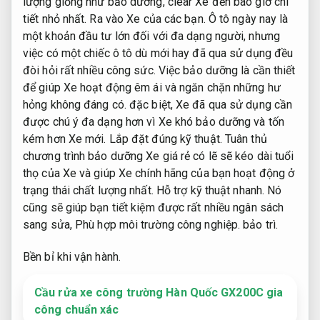
lượng giống như bảo dưỡng, clear Xe đến bao giờ chi
tiết nhỏ nhất. Ra vào Xe của các bạn. Ô tô ngày nay là
một khoản đầu tư lớn đối với đa dạng người, nhưng
việc có một chiếc ô tô dù mới hay đã qua sử dụng đều
đòi hỏi rất nhiều công sức. Việc bảo dưỡng là cần thiết
để giúp Xe hoạt động êm ái và ngăn chặn những hư
hỏng không đáng có. đặc biệt, Xe đã qua sử dụng cần
được chú ý đa dạng hơn vì Xe khó bảo dưỡng và tốn
kém hơn Xe mới.
Lắp đặt đúng kỹ thuật.
Tuân thủ
chương trình bảo dưỡng Xe giá rẻ có lẽ sẽ kéo dài tuổi
thọ của Xe và giúp Xe chính hãng của bạn hoạt động ở
trạng thái chất lượng nhất.
Hỗ trợ kỹ thuật nhanh.
Nó
cũng sẽ giúp bạn tiết kiệm được rất nhiều ngân sách
sang sửa,
Phù hợp môi trường công nghiệp.
bảo trì.
Bền bỉ khi vận hành.
Cầu rửa xe công trường Hàn Quốc GX200C gia
công chuẩn xác