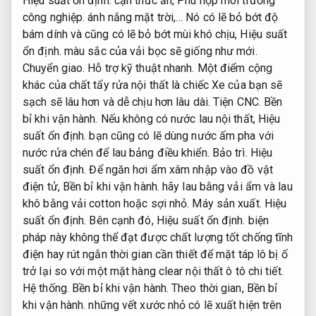
Hiệu suất ổn định.
cặn thức ăn,
Phù hợp môi trường
công nghiệp.
ánh nắng mặt trời,… Nó có lẽ bỏ bớt độ
bám dính và cũng có lẽ bỏ bớt mùi khó chịu,
Hiệu suất
ổn định.
màu sắc của vải bọc sẽ giống như mới.
Chuyển giao.
Hỗ trợ kỹ thuật nhanh.
Một điểm cộng
khác của chất tẩy rửa nội thất là chiếc Xe của bạn sẽ
sạch sẽ lâu hơn và dễ chịu hơn lâu dài.
Tiện CNC.
Bền
bỉ khi vận hành.
Nếu không có nước lau nội thất,
Hiệu
suất ổn định.
bạn cũng có lẽ dùng nước ấm pha với
nước rửa chén để lau bảng điều khiển.
Bảo trì.
Hiệu
suất ổn định.
Để ngăn hơi ẩm xâm nhập vào đồ vật
điện tử,
Bền bỉ khi vận hành.
hãy lau bằng vải ẩm và lau
khô bằng vải cotton hoặc sợi nhỏ.
Máy sản xuất.
Hiệu
suất ổn định.
Bên cạnh đó,
Hiệu suất ổn định.
biện
pháp này không thể đạt được chất lượng tốt chống tĩnh
điện hay rút ngắn thời gian cần thiết để mặt táp lô bị ố
trở lại so với một mặt hàng clear nội thất ô tô chi tiết.
Hệ thống.
Bền bỉ khi vận hành.
Theo thời gian,
Bền bỉ
khi vận hành.
những vết xước nhỏ có lẽ xuất hiện trên