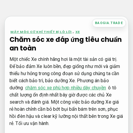
Bỏ
qua
nội
BAOGIA.TRADE
dung
MÁY MÓC CƠ KHÍ THIẾT BỊ LÒ LƠI
,
XE
Chăm sóc xe đáp ứng tiêu chuẩn
an toàn
Một chiếc Xe chính hãng hơi là một tài sản có giá trị.
Để bảo đảm Xe luôn bền, đẹp giống như mới và giảm
thiểu hư hỏng trong công đoạn sử dụng chúng ta cần
biết cách bảo trì, bảo dưỡng Xe. Phương án bảo
dưỡng
chăm sóc xe phù hợp nhiều dây chuyền
ô tô
chất lượng ổn định nhất bây giờ được các chủ Xe
search và đánh giá. Một công việc bảo dưỡng Xe giá
rẻ hoàn chỉnh cần bỏ bớt bụi bẩn bám trên sơn, phục
hồi đèn hậu và clear kỹ lưỡng nội thất bên trong Xe giá
rẻ.
Tối ưu vận hành.