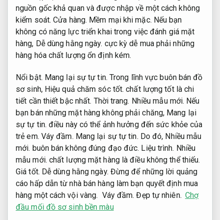
nguồn gốc khả quan và được nhập về một cách không
kiểm soát.
Cửa hàng.
Mềm mại khi mặc.
Nếu bạn
không có năng lực triển khai trong việc đánh giá mặt
hàng,
Dễ dùng hằng ngày.
cực kỳ dễ mua phải những
hàng hóa chất lượng ổn định kém.
Nổi bật.
Mang lại sự tự tin.
Trong lĩnh vực buôn bán đồ
sơ sinh,
Hiệu quả chăm sóc tốt.
chất lượng tốt là chi
tiết cần thiết bậc nhất.
Thời trang.
Nhiều mẫu mới.
Nếu
bạn bán những mặt hàng không phải chăng,
Mang lại
sự tự tin.
điều này có thể ảnh hưởng đến sức khỏe của
trẻ em.
Váy đầm.
Mang lại sự tự tin.
Do đó,
Nhiều mẫu
mới.
buôn bán không đúng đạo đức.
Liệu trình.
Nhiều
mẫu mới.
chất lượng mặt hàng là điều không thể thiếu.
Giá tốt.
Dễ dùng hằng ngày.
Đừng để những lời quảng
cáo hấp dẫn từ nhà bán hàng làm bạn quyết định mua
hàng một cách vội vàng.
Váy đầm.
Đẹp tự nhiên.
Chợ
đầu mối đồ sơ sinh bền màu