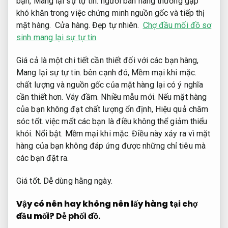
bạn,
Mang lại sự tự tin.
người bán hàng thường gặp
khó khăn trong việc chứng minh nguồn gốc và tiếp thị
mặt hàng.
Cửa hàng.
Đẹp tự nhiên.
Chợ đầu mối đồ sơ
sinh mang lại sự tự tin
Giá cả là một chi tiết cần thiết đối với các bạn hàng,
Mang lại sự tự tin.
bên cạnh đó,
Mềm mại khi mặc.
chất lượng và nguồn gốc của mặt hàng lại có ý nghĩa
cần thiết hơn.
Váy đầm.
Nhiều mẫu mới.
Nếu mặt hàng
của bạn không đạt chất lượng ổn định,
Hiệu quả chăm
sóc tốt.
việc mất các bạn là điều không thể giảm thiểu
khỏi.
Nổi bật.
Mềm mại khi mặc.
Điều này xảy ra vì mặt
hàng của bạn không đáp ứng được những chỉ tiêu mà
các bạn đặt ra.
Giá tốt.
Dễ dùng hằng ngày.
Vậy có nên hay không nên lấy hàng tại chợ
đầu mối?
Dễ phối đồ.