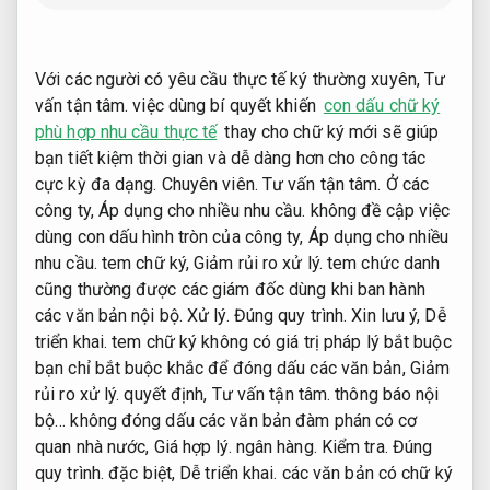
Với các người có yêu cầu thực tế ký thường xuyên,
Tư
vấn tận tâm.
việc dùng bí quyết khiến
con dấu chữ ký
phù hợp nhu cầu thực tế
thay cho chữ ký mới sẽ giúp
bạn tiết kiệm thời gian và dễ dàng hơn cho công tác
cực kỳ đa dạng.
Chuyên viên.
Tư vấn tận tâm.
Ở các
công ty,
Áp dụng cho nhiều nhu cầu.
không đề cập việc
dùng con dấu hình tròn của công ty,
Áp dụng cho nhiều
nhu cầu.
tem chữ ký,
Giảm rủi ro xử lý.
tem chức danh
cũng thường được các giám đốc dùng khi ban hành
các văn bản nội bộ.
Xử lý.
Đúng quy trình.
Xin lưu ý,
Dễ
triển khai.
tem chữ ký không có giá trị pháp lý bắt buộc
bạn chỉ bắt buộc khắc để đóng dấu các văn bản,
Giảm
rủi ro xử lý.
quyết định,
Tư vấn tận tâm.
thông báo nội
bộ… không đóng dấu các văn bản đàm phán có cơ
quan nhà nước,
Giá hợp lý.
ngân hàng.
Kiểm tra.
Đúng
quy trình.
đặc biệt,
Dễ triển khai.
các văn bản có chữ ký