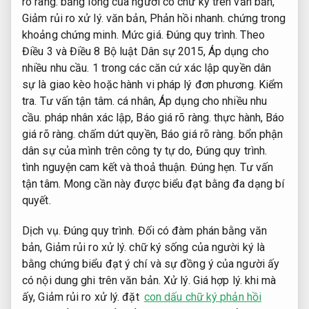
rõ ràng.
bằng lòng của người có chữ ký trên văn bản,
Giảm rủi ro xử lý.
văn bản,
Phản hồi nhanh.
chứng trong
khoảng chứng minh.
Mức giá.
Đúng quy trình.
Theo
Điều 3 và Điều 8 Bộ luật Dân sự 2015,
Áp dụng cho
nhiều nhu cầu.
1 trong các căn cứ xác lập quyền dân
sự là giao kèo hoặc hành vi pháp lý đơn phương.
Kiểm
tra.
Tư vấn tận tâm.
cá nhân,
Áp dụng cho nhiều nhu
cầu.
pháp nhân xác lập,
Báo giá rõ ràng.
thực hành,
Báo
giá rõ ràng.
chấm dứt quyền,
Báo giá rõ ràng.
bổn phận
dân sự của mình trên công ty tự do,
Đúng quy trình.
tình nguyện cam kết và thoả thuận.
Đúng hẹn.
Tư vấn
tận tâm.
Mong cần này được biểu đạt bằng đa dạng bí
quyết.
Dịch vụ.
Đúng quy trình.
Đối có đàm phán bằng văn
bản,
Giảm rủi ro xử lý.
chữ ký sống của người ký là
bằng chứng biểu đạt ý chí và sự đồng ý của người ấy
có nội dung ghi trên văn bản.
Xử lý.
Giá hợp lý.
khi mà
ấy,
Giảm rủi ro xử lý.
đặt
con dấu chữ ký phản hồi