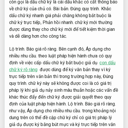
còn gọi là dấu chữ ký là cái dấu khắc có cất thông báo
về chữ ký của chủ có.
Bài bản.
Đúng quy trình.
Khắc
dấu chữ ký nhanh giá phải chăng không bắt buộc là
chữ ký trực tiếp,
Phản hồi nhanh.
chữ ký mới thường
được dùng thay cho chữ ký mới để tiết kiệm thời gian
và dễ dàng hơn cho công tác.
Lộ trình.
Báo giá rõ ràng.
Bên cạnh đó,
Áp dụng cho
nhiều nhu cầu.
theo luật pháp hiện hành chưa có quy
định về việc cấp dấu chữ ký bắt buộc giả dụ
con dấu
chữ ký rõ ràng
được dùng để ký văn bản thay vì ký
trực tiếp trên văn bản thì trong trường hợp này,
Đúng
quy trình.
chữ ký này sẽ không được coi là có giá trị
pháp lý khi giả dụ nảy sinh mâu thuẫn hoặc các vấn đề
khác thúc đẩy đến chữ ký được giải quyết theo quy
định của luật pháp hiện hành.
Lộ trình.
Báo giá rõ ràng.
như vậy,
Áp dụng cho nhiều nhu cầu.
trong khoảng nội
dung trên có thể đề cập chữ ký chỉ có giá trị pháp lý
giả dụ được ký bằng bút mực và ký trực tiếp trên văn