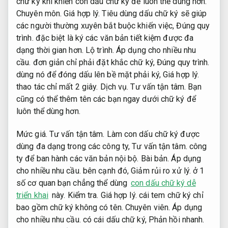
chữ ký khi khiến con dấu chữ ký để luôn thể dùng hơn.
Chuyên môn.
Giá hợp lý.
Tiêu dùng dấu chữ ký sẽ giúp
các người thường xuyên bắt buộc khiến việc,
Đúng quy
trình.
đặc biệt là ký các văn bản tiết kiệm được đa
dạng thời gian hơn.
Lộ trình.
Áp dụng cho nhiều nhu
cầu.
đơn giản chỉ phải đặt khắc chữ ký,
Đúng quy trình.
dùng nó để đóng dấu lên bề mặt phải ký,
Giá hợp lý.
thao tác chỉ mất 2 giây.
Dịch vụ.
Tư vấn tận tâm.
Bạn
cũng có thể thêm tên các bạn ngay dưới chữ ký để
luôn thể dùng hơn.
Mức giá.
Tư vấn tận tâm.
Làm con dấu chữ ký được
dùng đa dạng trong các công ty,
Tư vấn tận tâm.
công
ty để ban hành các văn bản nội bộ.
Bài bản.
Áp dụng
cho nhiều nhu cầu.
bên cạnh đó,
Giảm rủi ro xử lý.
ở 1
số cơ quan bạn chẳng thể dùng
con dấu chữ ký dễ
triển khai
này.
Kiểm tra.
Giá hợp lý.
cái tem chữ ký chỉ
bao gồm chữ ký không có tên.
Chuyên viên.
Áp dụng
cho nhiều nhu cầu.
có cái dấu chữ ký,
Phản hồi nhanh.