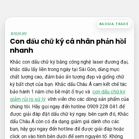
Bỏ
qua
nội
BAOGIA.TRADE
dung
DỊCH VỤ
Con dấu chữ ký cá nhân phản hồi
nhanh
Khắc con dấu chữ ký bằng công nghệ laser đương đại,
khắc dấu lấy liền trong ngày tại Sài Gòn, dùng mực
chất lượng cao, đảm bảo ấn tượng đẹp và giống chữ
ký bất chợt của bạn. Khắc dấu Châu Á cam kết chế tác
bảo hành 1 năm cho bề mặt ổ trục và
con dấu chữ ký
giảm rủi ro xử lý
vĩnh viễn cho các dòng sản phẩm của
chúng tôi. Hãy gọi ngay đến hotline 0909 228 041 để
được giải đáp đặt dấu chữ ký ngay. bên cạnh đó, Khắc
dấu Châu Á còn có đa dạng giảm giá dành cho các
bạn, hãy gọi ngay đến hotline để được giải đáp hoặc
click on vào hình bên dưới để xem nguyên tố.
Không