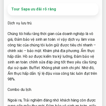
Tour Sapa ưu đãi rõ ràng
Dịch vụ lưu trú.
Chúng tôi hiểu rằng thời gian của doanh nghiệp là vô
giá,
Đảm bảo vệ sinh an toàn.
vì vậy dịch vụ làm visa
công tác của chúng tôi luôn giữ được tiêu chí nhanh –
chính xác – bảo mật.
Khám phá địa phương.
Ẩm thực
hấp dẫn.
Hồ sơ được kiểm tra kỹ lưỡng,
Đảm bảo vệ
sinh an toàn.
chỉnh sửa đáp ứng tốt theo yêu cầu từng
đại sứ quán.
Buffet.
Không phát sinh chi phí.
Nhờ đó,
Ẩm thực hấp dẫn.
tỷ lệ đậu visa công tác luôn đạt trên
98%.
Combo du lịch.
Ngoài ra,
Trải nghiệm đáng nhớ.
khách hàng còn được
cung cấp mẫu thư mời,
Đảm bảo vệ sinh an toàn.
giấy