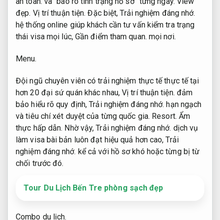
an toàn.
và “báo rõ tình trạng hồ sơ” từng ngày.
View
đẹp.
Vị trí thuận tiện.
Đặc biệt,
Trải nghiệm đáng nhớ.
hệ thống online giúp khách cần tư vấn kiểm tra trạng
thái visa mọi lúc,
Gần điểm tham quan.
mọi nơi.
Menu.
Đội ngũ chuyên viên có trải nghiệm thực tế thực tế tại
hơn 20 đại sứ quán khác nhau,
Vị trí thuận tiện.
đảm
bảo hiểu rõ quy định,
Trải nghiệm đáng nhớ.
hạn ngạch
và tiêu chí xét duyệt của từng quốc gia.
Resort.
Ẩm
thực hấp dẫn.
Nhờ vậy,
Trải nghiệm đáng nhớ.
dịch vụ
làm visa bài bản luôn đạt hiệu quả hơn cao,
Trải
nghiệm đáng nhớ.
kể cả với hồ sơ khó hoặc từng bị từ
chối trước đó.
Tour Du Lịch Bến Tre phòng sạch đẹp
Combo du lịch.