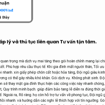
áp lý và thủ tục liên quan
Tư vấn tận tâm.
 quan trọng mà dịch vụ mai táng theo gói hoàn chỉnh mang lại chí
ết.
Phù hợp nhu cầu thực tế.
Khi gia đình mất người thân,
Tối ưu
i nhanh.
xin giấy phép chôn cất hoặc hỏa táng,
Đội ngũ giàu kin
ương có thể gây nhiều khó khăn.
Gói dịch vụ.
Không phát sinh.
Đội
n sẽ thay mặt gia đình thực hiện các công việc này nhanh chóng
t,
Quy trình minh bạch.
giúp đảm bảo tang lễ diễn ra đúng thời gi
ế.
Ngoài ra,
Rõ ràng.
họ còn hỗ trợ tư vấn về phong tục,
Đội ngũ g
hồi nhanh.
và hướng dẫn các nghi lễ thích hợp với tín ngưỡng.
Gói