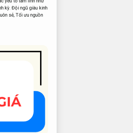
ác yếu tố tâm linh như
nh kỳ.
Đội ngũ giàu kinh
suôn sẻ,
Tối ưu nguồn