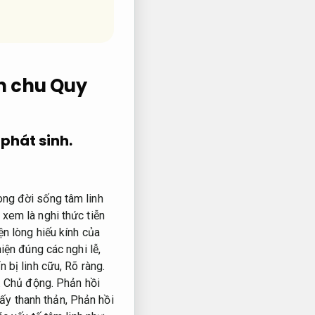
ỉn chu
Quy
phát sinh.
ong đời sống tâm linh
xem là nghi thức tiễn
ện lòng hiếu kính của
iện đúng các nghi lễ,
n bị linh cữu,
Rõ ràng.
.
Chủ động.
Phản hồi
ấy thanh thản,
Phản hồi