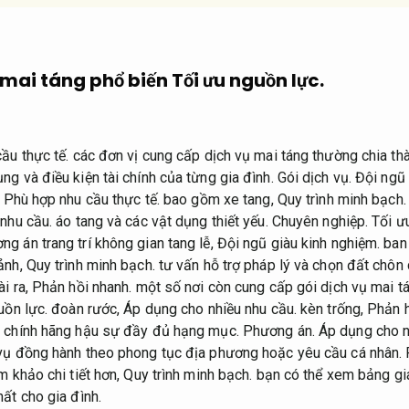
 mai táng phổ biến
Tối ưu nguồn lực.
ầu thực tế.
các đơn vị cung cấp dịch vụ mai táng thường chia th
ng và điều kiện tài chính của từng gia đình.
Gói dịch vụ.
Đội ngũ 
,
Phù hợp nhu cầu thực tế.
bao gồm xe tang,
Quy trình minh bạch.
nhu cầu.
áo tang và các vật dụng thiết yếu.
Chuyên nghiệp.
Tối ư
g án trang trí không gian tang lễ,
Đội ngũ giàu kinh nghiệm.
ban 
ảnh,
Quy trình minh bạch.
tư vấn hỗ trợ pháp lý và chọn đất chôn 
i ra,
Phản hồi nhanh.
một số nơi còn cung cấp gói dịch vụ mai tá
uồn lực.
đoàn rước,
Áp dụng cho nhiều nhu cầu.
kèn trống,
Phản h
ụ chính hãng hậu sự đầy đủ hạng mục.
Phương án.
Áp dụng cho n
 vụ đồng hành theo phong tục địa phương hoặc yêu cầu cá nhân.
 khảo chi tiết hơn,
Quy trình minh bạch.
bạn có thể xem bảng giá
ất cho gia đình.