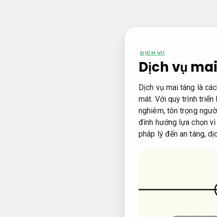
Bỏ
qua
nội
dung
DỊCH VỤ
Dịch vụ mai
Dịch vụ mai táng là các
mát. Với quy trình triể
nghiêm, tôn trọng người
đình hướng lựa chọn vì g
pháp lý đến an táng, d