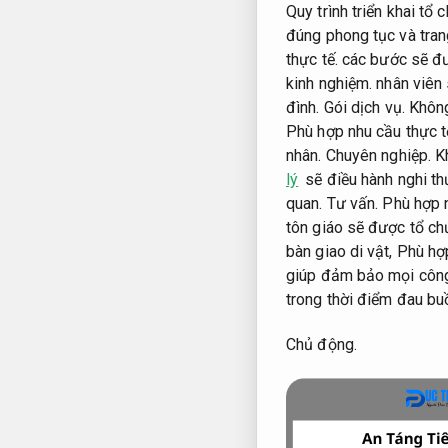
Quy trình triển khai tổ
đúng phong tục và tran
thực tế.
các bước sẽ đượ
kinh nghiệm.
nhân viên 
đình.
Gói dịch vụ.
Không
Phù hợp nhu cầu thực t
nhân.
Chuyên nghiệp.
K
lý
sẽ điều hành nghi th
quan.
Tư vấn.
Phù hợp n
tôn giáo sẽ được tổ ch
bàn giao di vật,
Phù hợp
giúp đảm bảo mọi công
trong thời điểm đau bu
Chủ động.