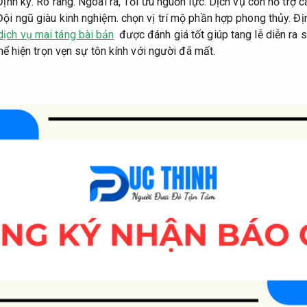
Định kỳ.
Rõ ràng.
Ngoài ra,
Tối ưu nguồn lực.
Dịch vụ còn hỗ trợ c
Đội ngũ giàu kinh nghiệm.
chọn vị trí mộ phần hợp phong thủy.
Đị
dịch vụ mai táng bài bản
được đánh giá tốt giúp tang lễ diễn ra 
hể hiện trọn vẹn sự tôn kính với người đã mất.