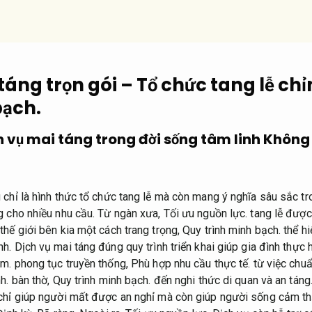
táng trọn gói – Tổ chức tang lễ ch
bạch.
h vụ mai táng trong đời sống tâm linh
Không 
 chỉ là hình thức tổ chức tang lễ mà còn mang ý nghĩa sâu sắc tr
 cho nhiều nhu cầu.
Từ ngàn xưa,
Tối ưu nguồn lực.
tang lễ được 
thế giới bên kia một cách trang trọng,
Quy trình minh bạch.
thể hi
nh.
Dịch vụ mai táng đúng quy trình triển khai giúp gia đình thực h
ệm.
phong tục truyền thống,
Phù hợp nhu cầu thực tế.
từ việc chuẩ
h.
bàn thờ,
Quy trình minh bạch.
đến nghi thức di quan và an táng
chỉ giúp người mất được an nghỉ mà còn giúp người sống cảm th