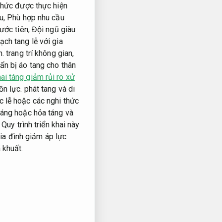
 thức được thực hiện
u,
Phù hợp nhu cầu
ước tiên,
Đội ngũ giàu
ạch tang lễ với gia
h.
trang trí không gian,
ẩn bị áo tang cho thân
ai táng giảm rủi ro xử
ồn lực.
phát tang và di
 lễ hoặc các nghi thức
táng hoặc hỏa táng và
Quy trình triển khai này
ia đình giảm áp lực
 khuất.