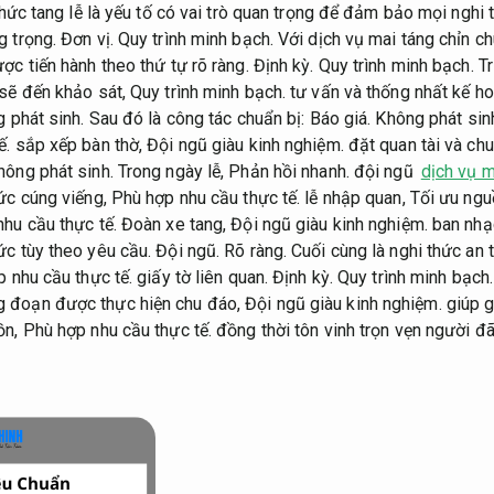
 chức tang lễ là yếu tố có vai trò quan trọng để đảm bảo mọi nghi
g trọng.
Đơn vị.
Quy trình minh bạch.
Với dịch vụ mai táng chỉn ch
c tiến hành theo thứ tự rõ ràng.
Định kỳ.
Quy trình minh bạch.
Tr
sẽ đến khảo sát,
Quy trình minh bạch.
tư vấn và thống nhất kế ho
 phát sinh.
Sau đó là công tác chuẩn bị:
Báo giá.
Không phát sin
ế.
sắp xếp bàn thờ,
Đội ngũ giàu kinh nghiệm.
đặt quan tài và chu
hông phát sinh.
Trong ngày lễ,
Phản hồi nhanh.
đội ngũ
dịch vụ m
ức cúng viếng,
Phù hợp nhu cầu thực tế.
lễ nhập quan,
Tối ưu ngu
hu cầu thực tế.
Đoàn xe tang,
Đội ngũ giàu kinh nghiệm.
ban nhạc
ức tùy theo yêu cầu.
Đội ngũ.
Rõ ràng.
Cuối cùng là nghi thức an 
 nhu cầu thực tế.
giấy tờ liên quan.
Định kỳ.
Quy trình minh bạch.
 đoạn được thực hiện chu đáo,
Đội ngũ giàu kinh nghiệm.
giúp g
ồn,
Phù hợp nhu cầu thực tế.
đồng thời tôn vinh trọn vẹn người đã