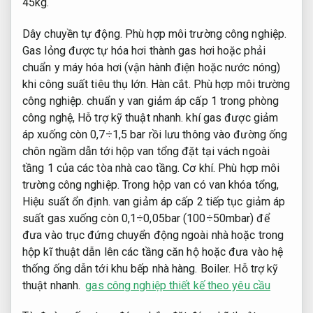
45kg.
Dây chuyền tự động.
Phù hợp môi trường công nghiệp.
Gas lỏng được tự hóa hơi thành gas hơi hoặc phải
chuẩn y máy hóa hơi (vận hành điện hoặc nước nóng)
khi công suất tiêu thụ lớn.
Hàn cắt.
Phù hợp môi trường
công nghiệp.
chuẩn y van giảm áp cấp 1 trong phòng
công nghệ,
Hỗ trợ kỹ thuật nhanh.
khí gas được giảm
áp xuống còn 0,7÷1,5 bar rồi lưu thông vào đường ống
chôn ngầm dẫn tới hộp van tổng đặt tại vách ngoài
tầng 1 của các tòa nhà cao tầng.
Cơ khí.
Phù hợp môi
trường công nghiệp.
Trong hộp van có van khóa tổng,
Hiệu suất ổn định.
van giảm áp cấp 2 tiếp tục giảm áp
suất gas xuống còn 0,1÷0,05bar (100÷50mbar) để
đưa vào trục đứng chuyển động ngoài nhà hoặc trong
hộp kĩ thuật dẫn lên các tầng căn hộ hoặc đưa vào hệ
thống ống dẫn tới khu bếp nhà hàng.
Boiler.
Hỗ trợ kỹ
thuật nhanh.
gas công nghiệp thiết kế theo yêu cầu