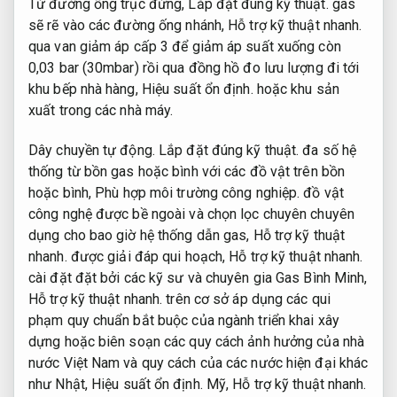
Từ đường ống trục đứng,
Lắp đặt đúng kỹ thuật.
gas
sẽ rẽ vào các đường ống nhánh,
Hỗ trợ kỹ thuật nhanh.
qua van giảm áp cấp 3 để giảm áp suất xuống còn
0,03 bar (30mbar) rồi qua đồng hồ đo lưu lượng đi tới
khu bếp nhà hàng,
Hiệu suất ổn định.
hoặc khu sản
xuất trong các nhà máy.
Dây chuyền tự động.
Lắp đặt đúng kỹ thuật.
đa số hệ
thống từ bồn gas hoặc bình với các đồ vật trên bồn
hoặc bình,
Phù hợp môi trường công nghiệp.
đồ vật
công nghệ được bề ngoài và chọn lọc chuyên chuyên
dụng cho bao giờ hệ thống dẫn gas,
Hỗ trợ kỹ thuật
nhanh.
được giải đáp qui hoạch,
Hỗ trợ kỹ thuật nhanh.
cài đặt đặt bởi các kỹ sư và chuyên gia Gas Bình Minh,
Hỗ trợ kỹ thuật nhanh.
trên cơ sở áp dụng các qui
phạm quy chuẩn bắt buộc của ngành triển khai xây
dựng hoặc biên soạn các quy cách ảnh hưởng của nhà
nước Việt Nam và quy cách của các nước hiện đại khác
như Nhật,
Hiệu suất ổn định.
Mỹ,
Hỗ trợ kỹ thuật nhanh.