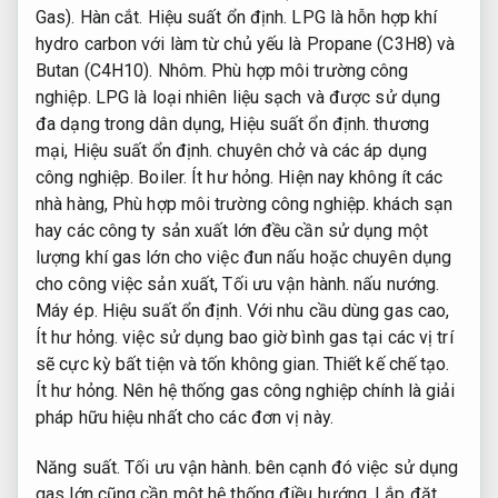
Gas).
Hàn cắt.
Hiệu suất ổn định.
LPG là hỗn hợp khí
hydro carbon với làm từ chủ yếu là Propane (C3H8) và
Butan (C4H10).
Nhôm.
Phù hợp môi trường công
nghiệp.
LPG là loại nhiên liệu sạch và được sử dụng
đa dạng trong dân dụng,
Hiệu suất ổn định.
thương
mại,
Hiệu suất ổn định.
chuyên chở và các áp dụng
công nghiệp.
Boiler.
Ít hư hỏng.
Hiện nay không ít các
nhà hàng,
Phù hợp môi trường công nghiệp.
khách sạn
hay các công ty sản xuất lớn đều cần sử dụng một
lượng khí gas lớn cho việc đun nấu hoặc chuyên dụng
cho công việc sản xuất,
Tối ưu vận hành.
nấu nướng.
Máy ép.
Hiệu suất ổn định.
Với nhu cầu dùng gas cao,
Ít hư hỏng.
việc sử dụng bao giờ bình gas tại các vị trí
sẽ cực kỳ bất tiện và tốn không gian.
Thiết kế chế tạo.
Ít hư hỏng.
Nên hệ thống gas công nghiệp chính là giải
pháp hữu hiệu nhất cho các đơn vị này.
Năng suất.
Tối ưu vận hành.
bên cạnh đó việc sử dụng
gas lớn cũng cần một hệ thống điều hướng,
Lắp đặt