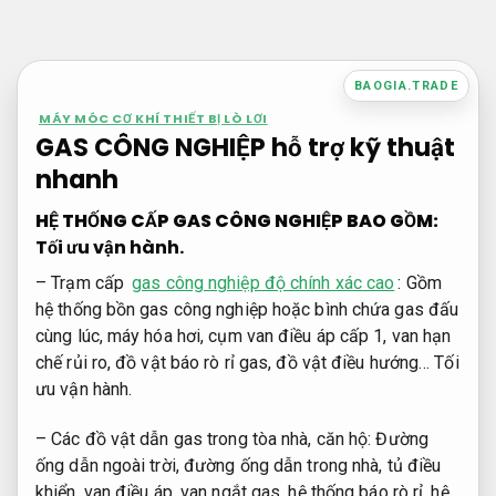
Bỏ
qua
nội
BAOGIA.TRADE
dung
MÁY MÓC CƠ KHÍ THIẾT BỊ LÒ LƠI
GAS CÔNG NGHIỆP hỗ trợ kỹ thuật
nhanh
HỆ THỐNG CẤP GAS CÔNG NGHIỆP BAO GỒM:
Tối ưu vận hành.
– Trạm cấp
gas công nghiệp độ chính xác cao
: Gồm
hệ thống bồn gas công nghiệp hoặc bình chứa gas đấu
cùng lúc, máy hóa hơi, cụm van điều áp cấp 1, van hạn
chế rủi ro, đồ vật báo rò rỉ gas, đồ vật điều hướng…
Tối
ưu vận hành.
– Các đồ vật dẫn gas trong tòa nhà, căn hộ: Đường
ống dẫn ngoài trời, đường ống dẫn trong nhà, tủ điều
khiển, van điều áp, van ngắt gas, hệ thống báo rò rỉ, hệ