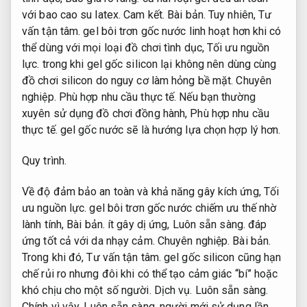
với bao cao su latex.
Cam kết.
Bài bản.
Tuy nhiên,
Tư
vấn tận tâm.
gel bôi trơn gốc nước linh hoạt hơn khi có
thể dùng với mọi loại đồ chơi tình dục,
Tối ưu nguồn
lực.
trong khi gel gốc silicon lại không nên dùng cùng
đồ chơi silicon do nguy cơ làm hỏng bề mặt.
Chuyên
nghiệp.
Phù hợp nhu cầu thực tế.
Nếu bạn thường
xuyên sử dụng đồ chơi đồng hành,
Phù hợp nhu cầu
thực tế.
gel gốc nước sẽ là hướng lựa chọn hợp lý hơn.
Quy trình.
Về độ đảm bảo an toàn và khả năng gây kích ứng,
Tối
ưu nguồn lực.
gel bôi trơn gốc nước chiếm ưu thế nhờ
lành tính,
Bài bản.
ít gây dị ứng,
Luôn sẵn sàng.
đáp
ứng tốt cả với da nhạy cảm.
Chuyên nghiệp.
Bài bản.
Trong khi đó,
Tư vấn tận tâm.
gel gốc silicon cũng hạn
chế rủi ro nhưng đôi khi có thể tạo cảm giác “bí” hoặc
khó chịu cho một số người.
Dịch vụ.
Luôn sẵn sàng.
Chính vì vậy,
Luôn sẵn sàng.
người mới sử dụng lần