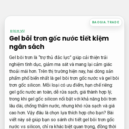
Bỏ
qua
nội
BAOGIA.TRADE
dung
DỊCH VỤ
Gel bôi trơn gốc nước tiết kiệm
ngân sách
Gel bôi trơn là “trợ thủ đắc lực” giúp cải thiện trải
nghiệm tình dục, giảm ma sát và mang lại cảm giác
thoải mái hơn. Trên thị trường hiện nay, hai dòng sản
phẩm phổ biến nhất là gel bôi trơn gốc nước và gel bôi
trơn gốc silicon. Mỗi loại có ưu điểm, hạn chế riêng:
gel gốc nước an toàn, dễ rửa sạch, giá thành hợp lý;
trong khi gel gốc silicon nổi bật với khả năng bôi trơn
lâu dài, chống thấm nước, nhưng khó rửa sạch và giá
cao hơn. Vậy đâu là chọn lựa thích hợp cho bạn? Bài
viết này sẽ giúp bạn so sánh chi tiết gel bôi trơn gốc
nước vs silicon, chỉ ra khác biệt quan trọng, đồng thời