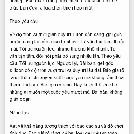
nghiệp.
Báo giá rõ ràng.
Việc hiểu rõ sự khác biệt sẽ
giúp bạn đưa ra lựa chọn thích hợp nhất.
Theo yêu cầu.
Về độ trơn và thời gian duy trì,
Luôn sẵn sàng.
gel gốc
nước mang lại cảm giác tự nhiên,
Tư vấn tận tâm.
thoải
mái,
Tối ưu nguồn lực.
nhưng thường khô nhanh,
Tư
vấn tận tâm.
đòi hỏi phải bổ sung nhiều lần.
Theo yêu
cầu.
Tối ưu nguồn lực.
Ngược lại,
Bài bản.
gel gốc
silicon có độ trơn vượt trội và duy trì lâu dài,
Báo giá rõ
ràng.
thậm chí xuyên suốt cuộc yêu mà không cần thoa
thêm.
Dịch vụ.
Báo giá rõ ràng.
Đây là lợi thế lớn cho
những ai muốn một cuộc yêu mượt mà,
Bài bản.
không
gián đoạn.
Năng lực.
Xét về khả năng tương thích với bao cao su và đồ chơi
tình dục,
Báo giá rõ ràng.
cả hai loại gel đều an toàn