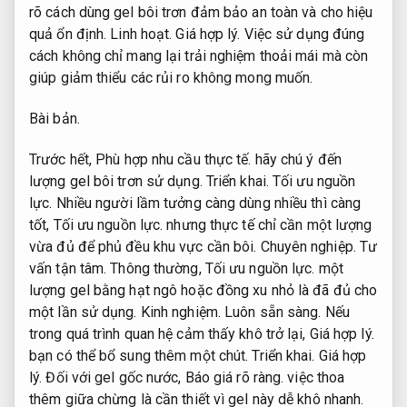
rõ cách dùng gel bôi trơn đảm bảo an toàn và cho hiệu
quả ổn định.
Linh hoạt.
Giá hợp lý.
Việc sử dụng đúng
cách không chỉ mang lại trải nghiệm thoải mái mà còn
giúp giảm thiểu các rủi ro không mong muốn.
Bài bản.
Trước hết,
Phù hợp nhu cầu thực tế.
hãy chú ý đến
lượng gel bôi trơn sử dụng.
Triển khai.
Tối ưu nguồn
lực.
Nhiều người lầm tưởng càng dùng nhiều thì càng
tốt,
Tối ưu nguồn lực.
nhưng thực tế chỉ cần một lượng
vừa đủ để phủ đều khu vực cần bôi.
Chuyên nghiệp.
Tư
vấn tận tâm.
Thông thường,
Tối ưu nguồn lực.
một
lượng gel bằng hạt ngô hoặc đồng xu nhỏ là đã đủ cho
một lần sử dụng.
Kinh nghiệm.
Luôn sẵn sàng.
Nếu
trong quá trình quan hệ cảm thấy khô trở lại,
Giá hợp lý.
bạn có thể bổ sung thêm một chút.
Triển khai.
Giá hợp
lý.
Đối với gel gốc nước,
Báo giá rõ ràng.
việc thoa
thêm giữa chừng là cần thiết vì gel này dễ khô nhanh.