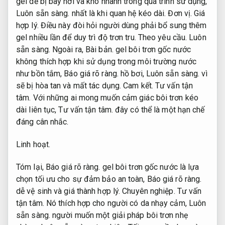
gel dễ bị bay hơi và khô nhanh trong quá trình sử dụng,
Luôn sẵn sàng.
nhất là khi quan hệ kéo dài.
Đơn vị.
Giá
hợp lý.
Điều này đòi hỏi người dùng phải bổ sung thêm
gel nhiều lần để duy trì độ trơn tru.
Theo yêu cầu.
Luôn
sẵn sàng.
Ngoài ra,
Bài bản.
gel bôi trơn gốc nước
không thích hợp khi sử dụng trong môi trường nước
như bồn tắm,
Báo giá rõ ràng.
hồ bơi,
Luôn sẵn sàng.
vì
sẽ bị hòa tan và mất tác dụng.
Cam kết.
Tư vấn tận
tâm.
Với những ai mong muốn cảm giác bôi trơn kéo
dài liên tục,
Tư vấn tận tâm.
đây có thể là một hạn chế
đáng cân nhắc.
Linh hoạt.
Tóm lại,
Báo giá rõ ràng.
gel bôi trơn gốc nước là lựa
chọn tối ưu cho sự đảm bảo an toàn,
Báo giá rõ ràng.
dễ vệ sinh và giá thành hợp lý.
Chuyên nghiệp.
Tư vấn
tận tâm.
Nó thích hợp cho người có da nhạy cảm,
Luôn
sẵn sàng.
người muốn một giải pháp bôi trơn nhẹ