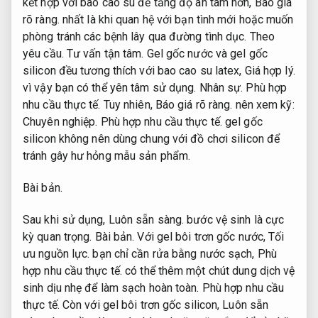
kết hợp với bao cao su để tăng độ an tâm hơn,
Báo giá
rõ ràng.
nhất là khi quan hệ với bạn tình mới hoặc muốn
phòng tránh các bệnh lây qua đường tình dục.
Theo
yêu cầu.
Tư vấn tận tâm.
Gel gốc nước và gel gốc
silicon đều tương thích với bao cao su latex,
Giá hợp lý.
vì vậy bạn có thể yên tâm sử dụng.
Nhân sự.
Phù hợp
nhu cầu thực tế.
Tuy nhiên,
Báo giá rõ ràng.
nên xem kỹ:
Chuyên nghiệp.
Phù hợp nhu cầu thực tế.
gel gốc
silicon không nên dùng chung với đồ chơi silicon để
tránh gây hư hỏng mẫu sản phẩm.
Bài bản.
Sau khi sử dụng,
Luôn sẵn sàng.
bước vệ sinh là cực
kỳ quan trọng.
Bài bản.
Với gel bôi trơn gốc nước,
Tối
ưu nguồn lực.
bạn chỉ cần rửa bằng nước sạch,
Phù
hợp nhu cầu thực tế.
có thể thêm một chút dung dịch vệ
sinh dịu nhẹ để làm sạch hoàn toàn.
Phù hợp nhu cầu
thực tế.
Còn với gel bôi trơn gốc silicon,
Luôn sẵn