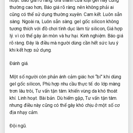
hoạt.
Báo giá rõ ràng.
Giá thành của loại gel này cũng
thường cao hơn,
Báo giá rõ ràng.
nên không phải ai
cũng có thể sử dụng thường xuyên.
Cam kết.
Luôn sẵn
sàng.
Ngoài ra,
Luôn sẵn sàng.
gel gốc silicon không
tương thích với đồ chơi tình dục làm từ silicon,
Giá hợp
lý.
vì có thể gây ăn mòn và hư hại.
Kinh nghiệm.
Báo giá
rõ ràng.
Đây là điều mà người dùng cần hết sức lưu ý
khi kết hợp sử dụng.
Đánh giá.
Một số người còn phản ánh cảm giác hơi “bí” khi dùng
gel gốc silicon,
Phù hợp nhu cầu thực tế.
do lớp màng
trơn lâu trôi,
Tư vấn tận tâm.
khiến vùng da khó thoát
khí.
Linh hoạt.
Bài bản.
Dù hiếm gặp,
Tư vấn tận tâm.
nhưng điều này cũng có thể gây khó chịu ở một số cơ
địa nhạy cảm.
Đội ngũ.