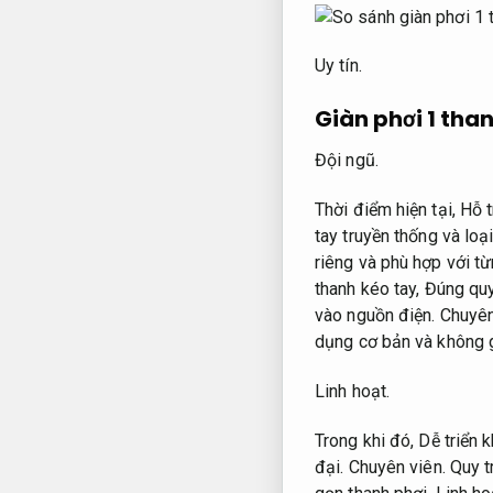
Uy tín.
Giàn phơi 1 tha
Đội ngũ.
Thời điểm hiện tại,
Hỗ t
tay truyền thống và loạ
riêng và phù hợp với t
thanh kéo tay,
Đúng quy 
vào nguồn điện.
Chuyê
dụng cơ bản và không g
Linh hoạt.
Trong khi đó,
Dễ triển k
đại.
Chuyên viên.
Quy t