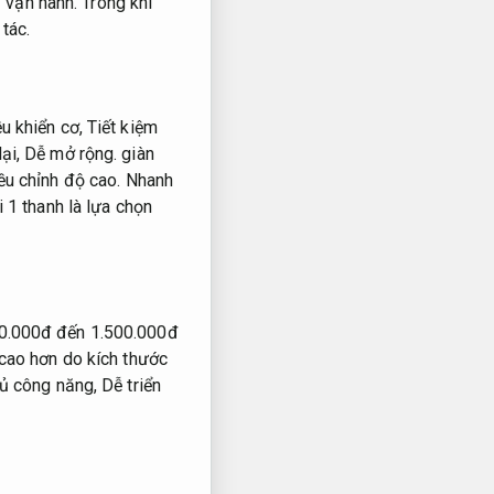
 vận hành.
Trong khi
tác.
u khiển cơ,
Tiết kiệm
ại,
Dễ mở rộng.
giàn
iều chỉnh độ cao.
Nhanh
 1 thanh là lựa chọn
00.000đ đến 1.500.000đ
 cao hơn do kích thước
đủ công năng,
Dễ triển