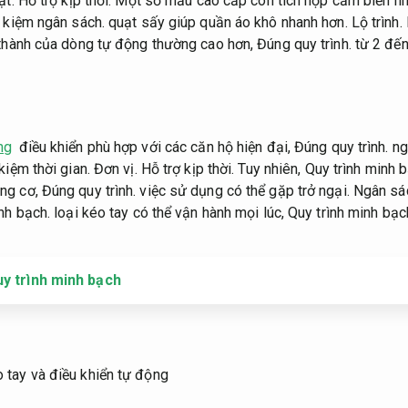
ạt.
Hỗ trợ kịp thời.
Một số mẫu cao cấp còn tích hợp cảm biến nh
t kiệm ngân sách.
quạt sấy giúp quần áo khô nhanh hơn.
Lộ trình.
thành của dòng tự động thường cao hơn,
Đúng quy trình.
từ 2 đến
ng
điều khiển phù hợp với các căn hộ hiện đại,
Đúng quy trình.
ng
kiệm thời gian.
Đơn vị.
Hỗ trợ kịp thời.
Tuy nhiên,
Quy trình minh b
ng cơ,
Đúng quy trình.
việc sử dụng có thể gặp trở ngại.
Ngân sá
nh bạch.
loại kéo tay có thể vận hành mọi lúc,
Quy trình minh bạc
uy trình minh bạch