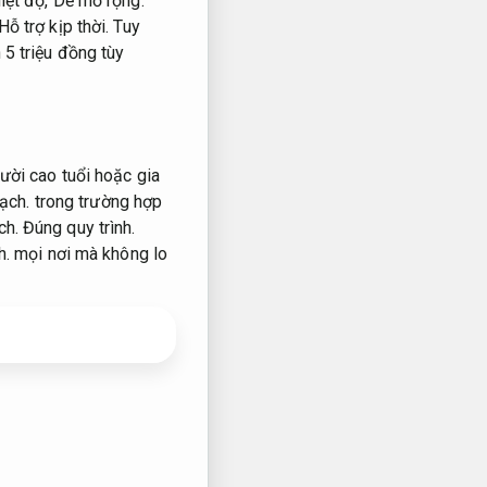
iệt độ,
Dễ mở rộng.
Hỗ trợ kịp thời.
Tuy
 5 triệu đồng tùy
ười cao tuổi hoặc gia
ạch.
trong trường hợp
ch.
Đúng quy trình.
h.
mọi nơi mà không lo