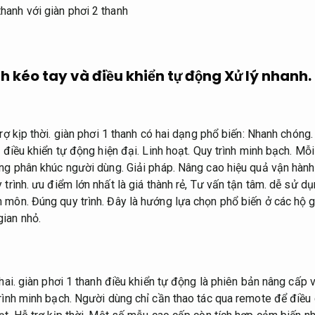
nh kéo tay và điều khiển tự động
Xử lý nhanh.
rợ kịp thời.
giàn phơi 1 thanh có hai dạng phổ biến:
Nhanh chóng.
i điều khiển tự động hiện đại.
Linh hoạt.
Quy trình minh bạch.
Mỗi 
ừng phân khúc người dùng.
Giải pháp.
Nâng cao hiệu quả vận hành
trình.
ưu điểm lớn nhất là giá thành rẻ,
Tư vấn tận tâm.
dễ sử dụ
n môn.
Đúng quy trình.
Đây là hướng lựa chọn phổ biến ở các hộ g
ian nhỏ.
hai.
giàn phơi 1 thanh điều khiển tự động là phiên bản nâng cấp vớ
rình minh bạch.
Người dùng chỉ cần thao tác qua remote để điều 