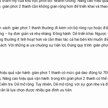
y thẩm mỹ của khu vực phơi đồ.
Nhanh chóng.
Nâng cao hiệu quả
.
giàn phơi 2 thanh cần không gian rộng hơn để triển khai và thao 
n sách.
giàn phơi 1 thanh thường đi kèm với bộ ròng rọc hoặc điề
ng – hạ đơn giản và nhẹ nhàng.
Đồng hành.
Dễ triển khai.
Ngược l
ng thường ít linh hoạt hơn và cần thao tác cả hai bên khi muốn đ
sách.
Với những ai ưa chuộng sự tiện lợi,
Đúng quy trình.
giàn phơi
hiệu quả vận hành.
giàn phơi 1 thanh có mức giá dao động từ 7
u,
Nâng cao hiệu quả vận hành.
trong khi giàn phơi 2 thanh có thể
Kiểm tra.
Dễ mở rộng.
Tuy nhiên,
Dễ mở rộng.
với sự gọn nhẹ và 
vẫn là lựa chọn được nhiều gia đình ưu tiên.