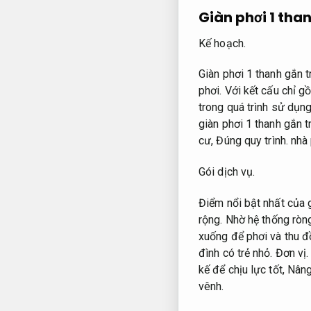
Giàn phơi 1 than
Kế hoạch.
Giàn phơi 1 thanh gắn t
phơi. Với kết cấu chỉ
trong quá trình sử dụn
giàn phơi 1 thanh gắn tr
cư,
Đúng quy trình.
nhà 
Gói dịch vụ.
Điểm nổi bật nhất của g
rộng.
Nhờ hệ thống ròng
xuống để phơi và thu đ
đình có trẻ nhỏ.
Đơn vị.
kế để chịu lực tốt,
Nâng
vênh.