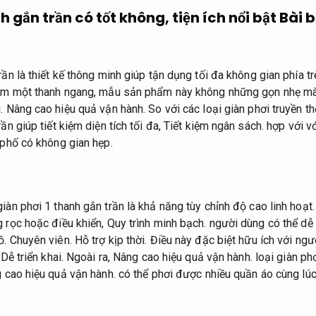
h gắn trần có tốt không, tiện ích nổi bật
Bài b
rần là thiết kế thông minh giúp tận dụng tối đa không gian phía 
 gồm một thanh ngang, mẫu sản phẩm này không những gọn nhẹ mà
g.
Nâng cao hiệu quả vận hành.
So với các loại giàn phơi truyền t
ần giúp tiết kiệm diện tích tối đa,
Tiết kiệm ngân sách.
hợp với v
phố có không gian hẹp.
iàn phơi 1 thanh gắn trần là khả năng tùy chỉnh độ cao linh hoạt
 rọc hoặc điều khiển,
Quy trình minh bạch.
người dùng có thể dễ 
ồ.
Chuyên viên.
Hỗ trợ kịp thời.
Điều này đặc biệt hữu ích với ngườ
Dễ triển khai.
Ngoài ra,
Nâng cao hiệu quả vận hành.
loại giàn ph
 cao hiệu quả vận hành.
có thể phơi được nhiều quần áo cùng lú