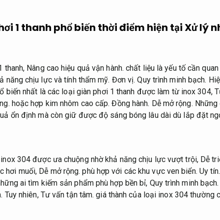
hơi 1 thanh phổ biến thời điểm hiện tại
Xử lý 
1 thanh,
Nâng cao hiệu quả vận hành.
chất liệu là yếu tố cần quan
ả năng chịu lực và tính thẩm mỹ.
Đơn vị.
Quy trình minh bạch.
Hiệ
ổ biến nhất là các loại giàn phơi 1 thanh được làm từ inox 304,
T
ng.
hoặc hợp kim nhôm cao cấp.
Đồng hành.
Dễ mở rộng.
Những c
quả ổn định mà còn giữ được độ sáng bóng lâu dài dù lắp đặt ngoà
 inox 304 được ưa chuộng nhờ khả năng chịu lực vượt trội,
Dễ tri
c hơi muối,
Dễ mở rộng.
phù hợp với các khu vực ven biển.
Uy tín
những ai tìm kiếm sản phẩm phù hợp bền bỉ,
Quy trình minh bạch.
.
Tuy nhiên,
Tư vấn tận tâm.
giá thành của loại inox 304 thường c