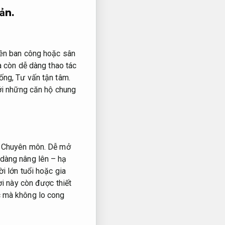
ản.
trên ban công hoặc sân
 còn dễ dàng thao tác
hống,
Tư vấn tận tâm.
ới những căn hộ chung
.
Chuyên môn.
Dễ mở
dàng nâng lên – hạ
i lớn tuổi hoặc gia
ơi này còn được thiết
c mà không lo cong