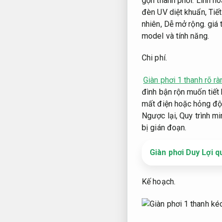
gọn thanh phơi.
Linh ho
đèn UV diệt khuẩn,
Tiế
nhiên,
Dễ mở rộng.
giá 
model và tính năng.
Chi phí.
Giàn phơi 1 thanh rõ rà
đình bận rộn muốn tiết 
mất điện hoặc hỏng độ
Ngược lại,
Quy trình mi
bị gián đoạn.
Giàn phơi Duy Lợi q
Kế hoạch.