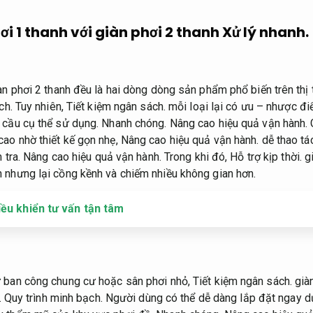
ơi 1 thanh với giàn phơi 2 thanh
Xử lý nhanh.
àn phơi 2 thanh đều là hai dòng dòng sản phẩm phổ biến trên thị 
ch.
Tuy nhiên,
Tiết kiệm ngân sách.
mỗi loại lại có ưu – nhược đi
 cầu cụ thể sử dụng.
Nhanh chóng.
Nâng cao hiệu quả vận hành.
G
ao nhờ thiết kế gọn nhẹ,
Nâng cao hiệu quả vận hành.
dễ thao tá
 tra.
Nâng cao hiệu quả vận hành.
Trong khi đó,
Hỗ trợ kịp thời.
gi
 nhưng lại cồng kềnh và chiếm nhiều không gian hơn.
iều khiển tư vấn tận tâm
ư ban công chung cư hoặc sân phơi nhỏ,
Tiết kiệm ngân sách.
giàn
.
Quy trình minh bạch.
Người dùng có thể dễ dàng lắp đặt ngay d