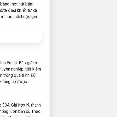
ỉ bằng một nút bấm.
te điều khiển từ xa,
ười lớn tuổi hoặc gia
ành êm ái,
Báo giá rõ
huyên nghiệp.
tiết kiệm
 trong quá trình sử
 không có được.
ox 304,
Giá hợp lý.
thanh
hống luôn bền bỉ,
Theo