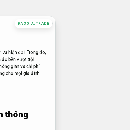
BAOGIA.TRADE
i và hiện đại. Trong đó,
 độ bền vượt trội.
hông gian và chi phí
ởng cho mọi gia đình.
ển thông