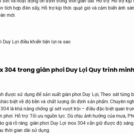
 sét và hoạt động ổn định trong thời gian dài.
Hỗ trợ.
Hỗ trợ kịp 
n tích hợp đèn sấy,
Hỗ trợ kịp thời.
quạt gió và cảm biến ánh sán
oàn mới.
x 304 trong giàn phơi Duy Lợi
Quy trình minh
hính được sử dụng để sản xuất giàn phơi Duy Lợi,
Theo sát từng 
khác biệt về độ bền và chất lượng ổn định sản phẩm.
Chuyên ngh
304 là khả năng chống gỉ sét vượt trội – điều đặc biệt quan trọn
n phơi.
Hỗ trợ.
Tối ưu nguồn lực.
Dù chịu ảnh hưởng của mưa,
Phù
áo giá rõ ràng.
giàn phơi Duy Lợi inox 304 vẫn giữ được độ sán
u thời gian dài sử dụng.