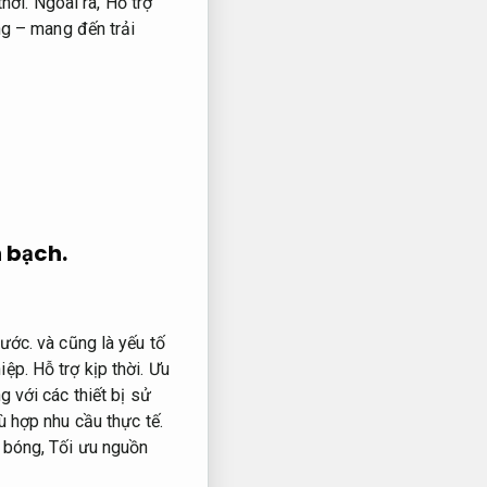
thời.
Ngoài ra,
Hỗ trợ
g – mang đến trải
 bạch.
bước.
và cũng là yếu tố
iệp.
Hỗ trợ kịp thời.
Ưu
g với các thiết bị sử
 hợp nhu cầu thực tế.
g bóng,
Tối ưu nguồn