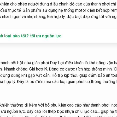
 khiển cho phép người dùng điều chỉnh độ cao của thanh phơi ch
cầu thực tế.
Sản phẩm sử dụng hệ thống motor điện kết hợp remo
c nhanh gọn và nhẹ nhàng,
Giá hợp lý.
đặc biệt đáp ứng tốt với ng
h loại nào tốt? tối ưu nguồn lực
ạnh nổi bật của giàn phơi Duy Lợi điều khiển là khả năng vận h
n.
Nhanh chóng.
Giá hợp lý.
Động cơ được tích hợp thông minh,
C
 động dừng khi gặp vật cản,
Hỗ trợ kịp thời.
giúp đảm bảo an toàn
iá hợp lý.
Đây là ưu điểm mà các loại giàn phơi cơ thông thường
 khiển thường đi kèm với bộ phụ kiện cao cấp như thanh phơi in
 ưu nguồn lực.
dây cáp lõi thép bọc nhựa chịu lực cao… giúp hệ t