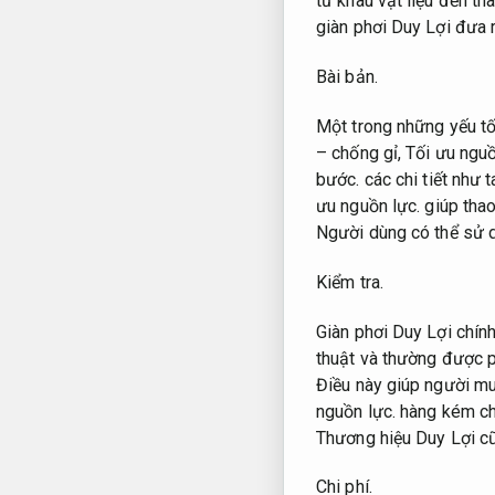
từ khâu vật liệu đến t
giàn phơi Duy Lợi đưa 
Bài bản.
Một trong những yếu tố
– chống gỉ,
Tối ưu nguồ
bước.
các chi tiết như 
ưu nguồn lực.
giúp tha
Người dùng có thể sử d
Kiểm tra.
Giàn phơi Duy Lợi chín
thuật và thường được p
Điều này giúp người mu
nguồn lực.
hàng kém chấ
Thương hiệu Duy Lợi cũ
Chi phí.