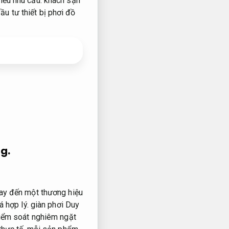
iều nhu cầu.
khách sạn
u tư thiết bị phơi đồ
g.
ay đến một thương hiệu
á hợp lý.
giàn phơi Duy
iểm soát nghiêm ngặt