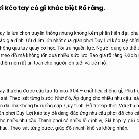
i kéo tay có gì khác biệt
Rõ ràng.
tay là lựa chọn truyền thống nhưng không kém phần hiện đại, phù
ác gia đình. Ưu điểm lớn nhất của giàn phơi Duy Lợi kéo tay chín
 thông qua tay quay cơ học.
Tối ưu nguồn lực.
Người dùng có thể 
 treo đồ mà không tốn quá nhiều sức lực.
Báo giá rõ ràng.
Đặc bi
iện nên rất an toàn cho người lớn tuổi và trẻ nhỏ.
tay thường được cấu tạo từ inox 304 – chất liệu chống gỉ,
Phù hợ
sát.
Theo sát từng bước.
Nhờ đó,
Áp dụng cho nhiều nhu cầu.
sả
ian dài mà không bị xuống cấp.
Quy trình.
Hỗ trợ kịp thời.
Với khả n
àn phơi Duy Lợi kéo tay dễ dàng đáp ứng nhu cầu phơi đồ cho cả
ho nhiều nhu cầu.
Thanh phơi có nhiều lỗ định vị,
Giá hợp lý.
giữ c
nhau,
Theo sát từng bước.
giúp đồ nhanh khô và không nhăn.