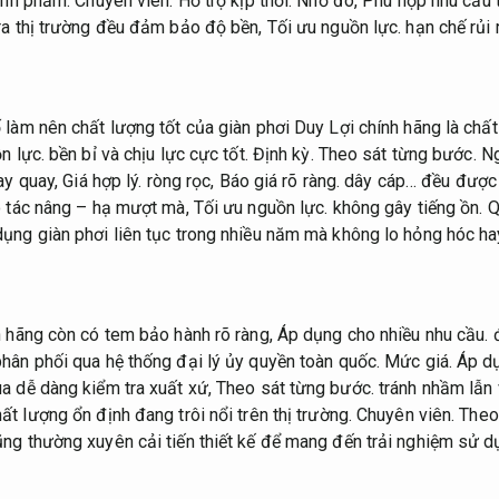
hành phẩm.
Chuyên viên.
Hỗ trợ kịp thời.
Nhờ đó,
Phù hợp nhu cầu t
ra thị trường đều đảm bảo độ bền,
Tối ưu nguồn lực.
hạn chế rủi 
 làm nên chất lượng tốt của giàn phơi Duy Lợi chính hãng là chất
n lực.
bền bỉ và chịu lực cực tốt.
Định kỳ.
Theo sát từng bước.
Ng
tay quay,
Giá hợp lý.
ròng rọc,
Báo giá rõ ràng.
dây cáp… đều được 
o tác nâng – hạ mượt mà,
Tối ưu nguồn lực.
không gây tiếng ồn.
Q
ụng giàn phơi liên tục trong nhiều năm mà không lo hỏng hóc ha
h hãng còn có tem bảo hành rõ ràng,
Áp dụng cho nhiều nhu cầu.
đ
hân phối qua hệ thống đại lý ủy quyền toàn quốc.
Mức giá.
Áp dụ
a dễ dàng kiểm tra xuất xứ,
Theo sát từng bước.
tránh nhầm lẫn 
t lượng ổn định đang trôi nổi trên thị trường.
Chuyên viên.
Theo
ng thường xuyên cải tiến thiết kế để mang đến trải nghiệm sử dụ