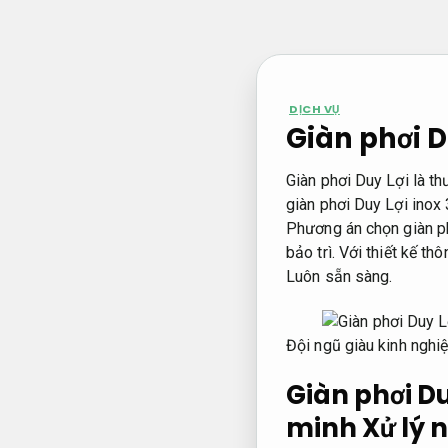
Bỏ
qua
nội
dung
DỊCH VỤ
Giàn phơi Du
Giàn phơi Duy Lợi là th
giàn phơi Duy Lợi inox 
Phương án chọn giàn ph
bảo trì. Với thiết kế th
Luôn sẵn sàng.
Đội ngũ giàu kinh nghi
Giàn phơi Du
minh
Xử lý 