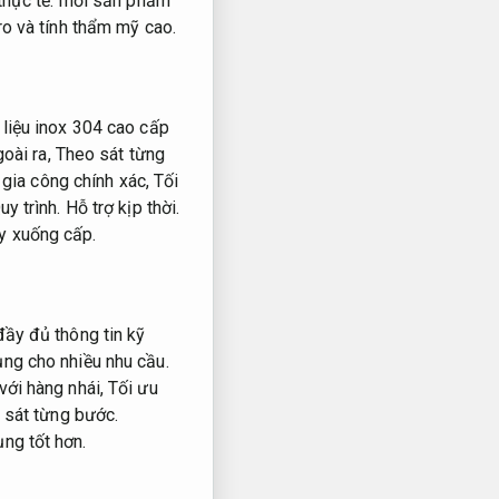
hực tế.
mỗi sản phẩm
ro và tính thẩm mỹ cao.
 liệu inox 304 cao cấp
oài ra,
Theo sát từng
gia công chính xác,
Tối
uy trình.
Hỗ trợ kịp thời.
y xuống cấp.
ầy đủ thông tin kỹ
ng cho nhiều nhu cầu.
với hàng nhái,
Tối ưu
 sát từng bước.
ng tốt hơn.