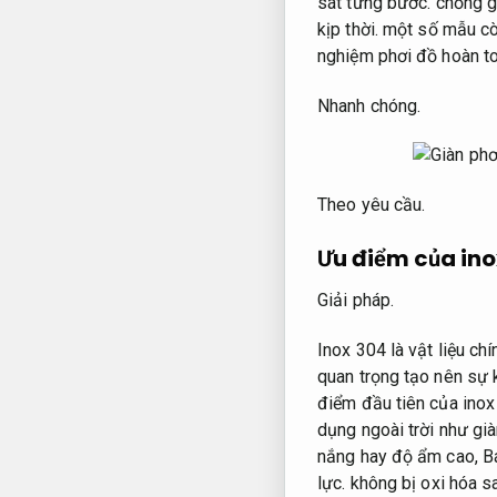
sát từng bước.
chống gỉ
kịp thời.
một số mẫu cò
nghiệm phơi đồ hoàn t
Nhanh chóng.
Theo yêu cầu.
Ưu điểm của ino
Giải pháp.
Inox 304 là vật liệu c
quan trọng tạo nên sự 
điểm đầu tiên của inox 
dụng ngoài trời như già
nắng hay độ ẩm cao,
B
lực.
không bị oxi hóa sa