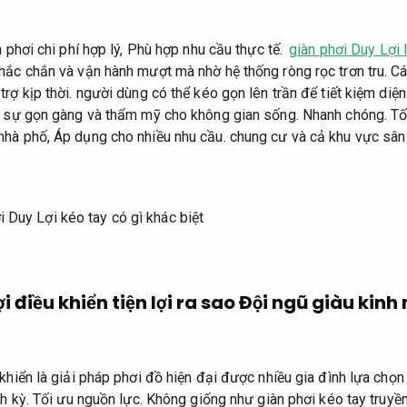
 phơi chi phí hợp lý,
Phù hợp nhu cầu thực tế.
giàn phơi Duy Lợi 
hắc chắn và vận hành mượt mà nhờ hệ thống ròng rọc trơn tru.
Cá
trợ kịp thời.
người dùng có thể kéo gọn lên trần để tiết kiệm diện
 sự gọn gàng và thẩm mỹ cho không gian sống.
Nhanh chóng.
Tố
nhà phố,
Áp dụng cho nhiều nhu cầu.
chung cư và cả khu vực sân 
i điều khiển tiện lợi ra sao
Đội ngũ giàu kinh
khiển là giải pháp phơi đồ hiện đại được nhiều gia đình lựa chọn
h kỳ.
Tối ưu nguồn lực.
Không giống như giàn phơi kéo tay truyề