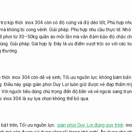
trợ kịp thời.
inox 304 còn có độ cứng và độ dẻo tốt,
Phù hợp nhu
n mà không bị cong vênh.
Giải pháp.
Phù hợp nhu cầu thực tế.
Nhờ 
thể phơi từ 30–50kg quần áo mỗi lần mà vẫn đảm bảo độ chắc c
dùng.
Giải pháp.
Giá hợp lý.
Đây là ưu điểm vượt trội so với các l
 thường.
 thời.
inox 304 còn dễ vệ sinh,
Tối ưu nguồn lực.
không bám bẩn 
g.
Điều này giúp giàn phơi Duy Lợi luôn giữ được vẻ đẹp thẩm mỹ
.
Với người tiêu dùng chú trọng đến độ bền và vẻ ngoài sang trọ
ừ inox 304 là sự lựa chọn không thể bỏ qua.
 bật trên,
Tối ưu nguồn lực.
giàn phơi Duy Lợi đúng quy trình
ino