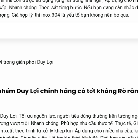
ình mà còn được sử dụng rộng rãi trong nhà nghỉ,
Áp dụng cho nh
cấp.
Nhanh chóng.
Theo sát từng bước.
Nếu bạn đang cân nhắc đầ
lượng,
Giá hợp lý.
thì inox 304 là yếu tố bạn không nên bỏ qua.
phẩm Duy Lợi chính hãng có tốt không
Rõ ràn
 Duy Lợi,
Tối ưu nguồn lực.
người tiêu dùng thường liên tưởng ng
ượng vượt trội.
Nhanh chóng.
Phù hợp nhu cầu thực tế.
Thực tế,
Gi
 xuất theo trình tự xử lý khép kín,
Áp dụng cho nhiều nhu cầu.
k