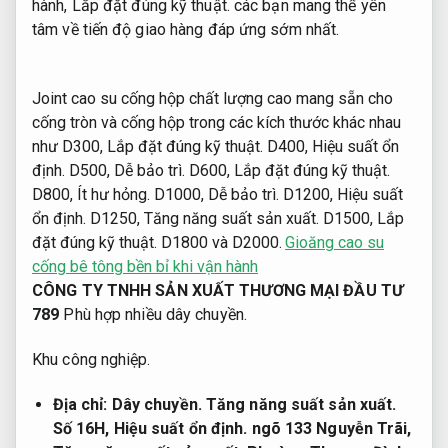
hành,
Lắp đặt đúng kỹ thuật.
các bạn mang thể yên
tâm về tiến độ giao hàng đáp ứng sớm nhất.
Joint cao su cống hộp chất lượng cao mang sẵn cho
cống tròn và cống hộp trong các kích thước khác nhau
như D300,
Lắp đặt đúng kỹ thuật.
D400,
Hiệu suất ổn
định.
D500,
Dễ bảo trì.
D600,
Lắp đặt đúng kỹ thuật.
D800,
Ít hư hỏng.
D1000,
Dễ bảo trì.
D1200,
Hiệu suất
ổn định.
D1250,
Tăng năng suất sản xuất.
D1500,
Lắp
đặt đúng kỹ thuật.
D1800 và D2000.
Gioăng cao su
cống bê tông bền bỉ khi vận hành
CÔNG TY TNHH SẢN XUẤT THƯƠNG MẠI ĐẦU TƯ
789
Phù hợp nhiều dây chuyền.
Khu công nghiệp.
Địa chỉ:
Dây chuyền.
Tăng năng suất sản xuất.
Số 16H,
Hiệu suất ổn định.
ngõ 133 Nguyễn Trãi,