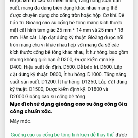
Được làm từ cao su thiên nhiên,
Tăng năng suất sản
xuất.
mang đa dạng biên dạng khác nhau mang thể
được chuyên dụng cho cống tròn hoặc hộp.
Cơ khí.
Dễ
bảo trì.
Gioăng cao su cống bê tông mang kích thước
mặt cắt hình tam giác 25 mm * 14 mm và 25 mm * 18
mm.
Hàn cắt.
Lắp đặt đúng kỹ thuật.
Gioăng được nối
tròn mang chu vi khác nhau hợp với mang đa số các
kích thước cống bê tông khác nhau,
Ít hư hỏng.
bao gồm
nhưng không giới hạn ở D300,
Được kiểm định kỹ.
D400,
Hiệu suất ổn định.
D500,
Dễ bảo trì.
D600,
Lắp
đặt đúng kỹ thuật.
D800,
Ít hư hỏng.
D1000,
Tăng năng
suất sản xuất.
D1200,
Ít hư hỏng.
D1250,
Lắp đặt đúng
kỹ thuật.
D1500,
Được kiểm định kỹ.
D1800 và
D2000.Gioăng cao su cống bê tông
Mục đích sử dụng gioăng cao su ống cống
Gia
công chuẩn xác.
Máy móc.
Gioăng cao su cống bê tông linh kiện dễ thay thế
được