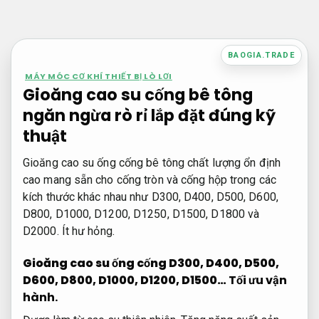
Bỏ
qua
nội
BAOGIA.TRADE
dung
MÁY MÓC CƠ KHÍ THIẾT BỊ LÒ LƠI
Gioăng cao su cống bê tông
ngăn ngừa rò rỉ lắp đặt đúng kỹ
thuật
Gioăng cao su ống cống bê tông chất lượng ổn định
cao mang sẵn cho cống tròn và cống hộp trong các
kích thước khác nhau như D300, D400, D500, D600,
D800, D1000, D1200, D1250, D1500, D1800 và
D2000.
Ít hư hỏng.
Gioăng cao su ống cống D300, D400, D500,
D600, D800, D1000, D1200, D1500…
Tối ưu vận
hành.