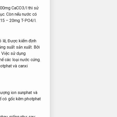
100mg CaCO3/l thì sử
ục.
Còn nếu nước có
 15 – 20mg T-PO4/l.
 lẽ,
Được kiểm định
ng suất sản xuất.
Bởi
.
Việc sử dụng
hế các loại nước cứng.
otphat và canxi
ượng ion sunphat và
hế có gốc kẽm photphat
nhau giống như sau: