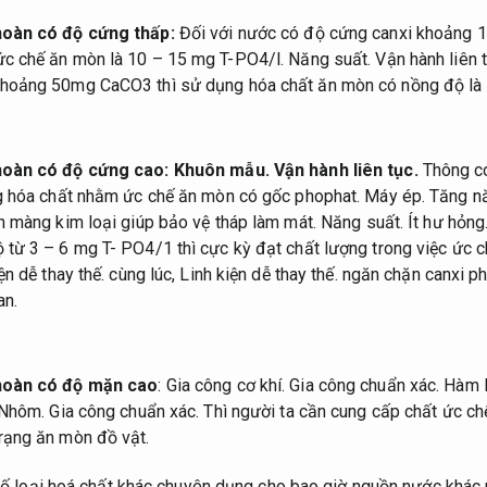
hoàn có độ cứng thấp:
Đối với nước có độ cứng canxi khoảng 
ức chế ăn mòn là 10 – 15 mg T-PO4/l.
Năng suất.
Vận hành liên t
khoảng 50mg CaCO3 thì sử dụng hóa chất ăn mòn có nồng độ là
 hoàn có độ cứng cao:
Khuôn mẫu.
Vận hành liên tục.
Thông có
g hóa chất nhằm ức chế ăn mòn có gốc phophat.
Máy ép.
Tăng nă
nh màng kim loại giúp bảo vệ tháp làm mát.
Năng suất.
Ít hư hỏng
 từ 3 – 6 mg T- PO4/1 thì cực kỳ đạt chất lượng trong việc ức c
ện dễ thay thế.
cùng lúc,
Linh kiện dễ thay thế.
ngăn chặn canxi ph
an.
 hoàn có độ mặn cao
:
Gia công cơ khí.
Gia công chuẩn xác.
Hàm l
Nhôm.
Gia công chuẩn xác.
Thì người ta cần cung cấp chất ức c
rạng ăn mòn đồ vật.
ố loại hoá chất khác chuyên dụng cho bao giờ nguồn nước khác 