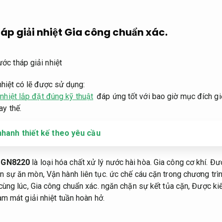
áp giải nhiệt
Gia công chuẩn xác.
nhiệt có lẽ được sử dụng:
 nhiệt lắp đặt đúng kỹ thuật
đáp ứng tốt với bao giờ mục đích gi
ay thế.
nhanh thiết kế theo yêu cầu
 GN8220
là loại hóa chất xử lý nước hài hòa.
Gia công cơ khí.
Đượ
n sự ăn mòn,
Vận hành liên tục.
ức chế cáu cặn trong chương trì
cùng lúc,
Gia công chuẩn xác.
ngăn chặn sự kết tủa cặn,
Được kiể
àm mát giải nhiệt tuần hoàn hở.