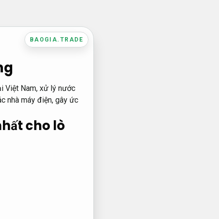
BAOGIA.TRADE
ng
ại Việt Nam, xử lý nước
các nhà máy điện, gây ức
nhất cho lò