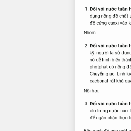
Đối với nước tuần 
dụng nồng độ chất 
độ cứng canxi vào 
Nhôm.
Đối với nước tuần
kỹ.
người ta sử dụn
nó dễ hình biến thà
photphat có nồng độ
Chuyển giao.
Linh ki
cacbonat rất khả qu
Nồi hơi.
Đối với nước tuần
clo trong nước cao.
để ngăn chặn thực t
Bên cạnh đó còn một s