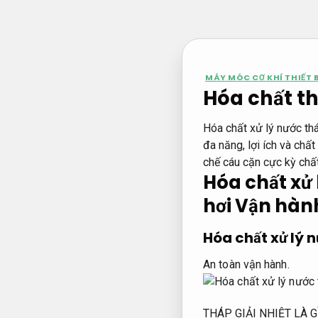
Bỏ
qua
nội
dung
MÁY MÓC CƠ KHÍ THIẾT BỊ
Hóa chất th
Hóa chất xử lý nước thá
đa năng, lợi ích và chấ
chế cáu cặn cực kỳ chấ
Hóa chất xử 
hơi
Vận hành
Hóa chất xử lý n
An toàn vận hành.
THÁP GIẢI NHIỆT LÀ G