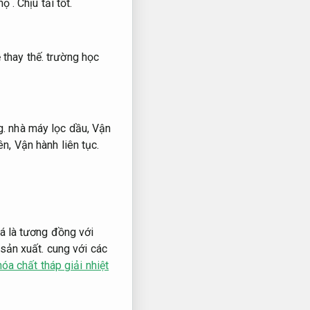
họ .
Chịu tải tốt.
 thay thế.
trường học
g.
nhà máy lọc dầu,
Vận
ên,
Vận hành liên tục.
há là tương đồng với
sản xuất.
cung với các
hóa chất tháp giải nhiệt