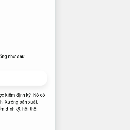
ống như sau:
c kiểm định kỹ.
Nó có
nh.
Xưởng sản xuất.
m định kỹ.
hôi thối