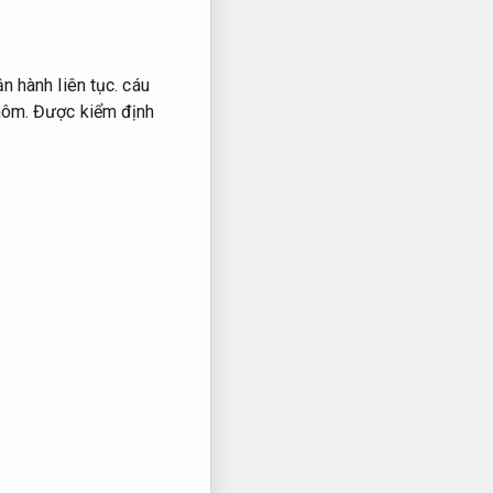
n hành liên tục.
cáu
ôm.
Được kiểm định