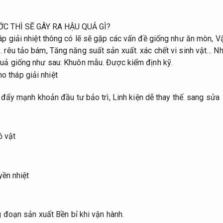
C THÌ SẼ GÂY RA HẬU QUẢ GÌ?
háp giải nhiệt thông có lẽ sẽ gặp các vấn đề giống như ăn mòn,
Vậ
.
rêu tảo bám,
Tăng năng suất sản xuất.
xác chết vi sinh vật…
Nh
quả giống như sau:
Khuôn mẫu.
Được kiểm định kỹ.
 đẩy mạnh khoản đầu tư bảo trì,
Linh kiện dễ thay thế.
sang sửa
ồ vật
yền nhiệt
g đoạn sản xuất
Bền bỉ khi vận hành.