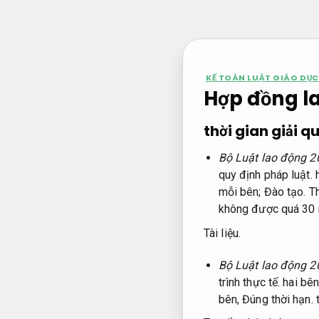
Bỏ
qua
nội
dung
KẾ TOÁN LUẬT GIÁO DỤC
Hợp đồng l
thời gian giải 
Bộ Luật lao động 2
quy định pháp luật.
h
mỗi bên;
Đào tạo.
T
không được quá 30 
Tài liệu.
Bộ Luật lao động 2
trình thực tế.
hai bên
bên,
Đúng thời hạn.
t