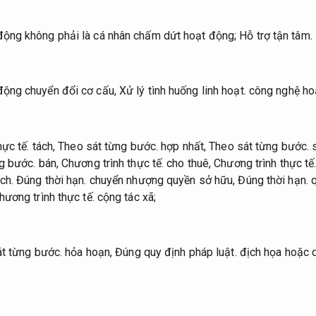
động không phải là cá nhân chấm dứt hoạt động;
Hỗ trợ tận tâm.
động chuyển đổi cơ cấu,
Xử lý tình huống linh hoạt.
công nghệ hoặc
hực tế.
tách,
Theo sát từng bước.
hợp nhất,
Theo sát từng bước.
s
g bước.
bán,
Chương trình thực tế.
cho thuê,
Chương trình thực tế
ch.
Đúng thời hạn.
chuyển nhượng quyền sở hữu,
Đúng thời hạn.
q
hương trình thực tế.
cộng tác xã;
t từng bước.
hỏa hoạn,
Đúng quy định pháp luật.
địch họa hoặc d