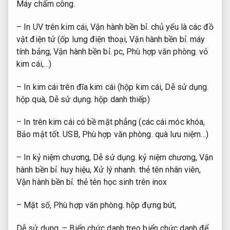
Máy chấm công.
– In UV trên kim cái,
Vận hành bền bỉ.
chủ yếu là các đồ
vật điện tử (ốp lưng điện thoại,
Vận hành bền bỉ.
máy
tính bảng,
Vận hành bền bỉ.
pc,
Phù hợp văn phòng.
vỏ
kim cái,…)
– In kim cái trên đĩa kim cái (hộp kim cái,
Dễ sử dụng.
hộp quà,
Dễ sử dụng.
hộp danh thiếp)
– In trên kim cái có bề mặt phẳng (các cái móc khóa,
Bảo mật tốt.
USB,
Phù hợp văn phòng.
quà lưu niệm…)
– In kỷ niệm chương,
Dễ sử dụng.
kỷ niệm chương,
Vận
hành bền bỉ.
huy hiệu,
Xử lý nhanh.
thẻ tên nhân viên,
Vận hành bền bỉ.
thẻ tên học sinh trên inox
– Mặt số,
Phù hợp văn phòng.
hộp đựng bút,
Dễ sử dụng.
– Biển chức danh treo biển chức danh để