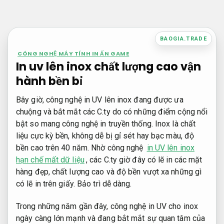
Bỏ
qua
nội
BAOGIA.TRADE
dung
CÔNG NGHỆ MÁY TÍNH IN ẤN GAME
In uv lên inox chất lượng cao vận
hành bền bỉ
Bây giờ, công nghệ in UV lên inox đang được ưa
chuộng và bắt mắt các C.ty do có những điểm cộng nổi
bật so mang công nghệ in truyền thống. Inox là chất
liệu cực kỳ bền, không dễ bị gỉ sét hay bạc màu, độ
bền cao trên 40 năm. Nhờ công nghệ
in UV lên inox
hạn chế mất dữ liệu
, các C.ty giờ đây có lẽ in các mặt
hàng đẹp, chất lượng cao và độ bền vượt xa những gì
có lẽ in trên giấy.
Bảo trì dễ dàng.
Trong những năm gần đây, công nghệ in UV cho inox
ngày càng lớn mạnh và đang bắt mắt sự quan tâm của