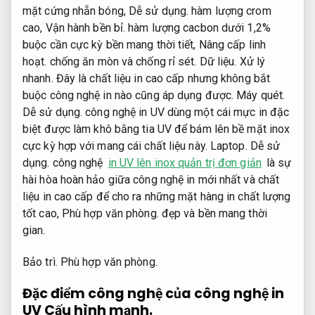
mặt cứng nhẵn bóng,
Dễ sử dụng.
hàm lượng crom
cao,
Vận hành bền bỉ.
hàm lượng cacbon dưới 1,2%
buộc cần cực kỳ bền mang thời tiết,
Nâng cấp linh
hoạt.
chống ăn mòn và chống rỉ sét.
Dữ liệu.
Xử lý
nhanh.
Đây là chất liệu in cao cấp nhưng không bắt
buộc công nghệ in nào cũng áp dụng được.
Máy quét.
Dễ sử dụng.
công nghệ in UV dùng một cái mực in đặc
biệt được làm khô bằng tia UV để bám lên bề mặt inox
cực kỳ hợp với mang cái chất liệu này.
Laptop.
Dễ sử
dụng.
công nghệ
in UV lên inox quản trị đơn giản
là sự
hài hòa hoàn hảo giữa công nghệ in mới nhất và chất
liệu in cao cấp để cho ra những mặt hàng in chất lượng
tốt cao,
Phù hợp văn phòng.
đẹp và bền mang thời
gian.
Bảo trì.
Phù hợp văn phòng.
Đặc điểm công nghệ của công nghệ in
UV
Cấu hình mạnh.