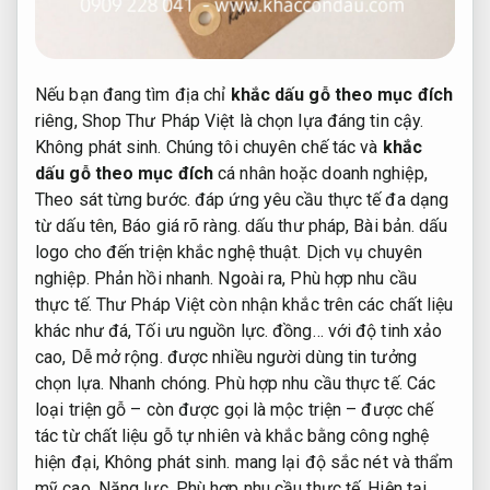
Nếu bạn đang tìm địa chỉ
khắc dấu gỗ theo mục đích
riêng, Shop Thư Pháp Việt là chọn lựa đáng tin cậy.
Không phát sinh.
Chúng tôi chuyên chế tác và
khắc
dấu gỗ theo mục đích
cá nhân hoặc doanh nghiệp,
Theo sát từng bước.
đáp ứng yêu cầu thực tế đa dạng
từ dấu tên,
Báo giá rõ ràng.
dấu thư pháp,
Bài bản.
dấu
logo cho đến triện khắc nghệ thuật.
Dịch vụ chuyên
nghiệp.
Phản hồi nhanh.
Ngoài ra,
Phù hợp nhu cầu
thực tế.
Thư Pháp Việt còn nhận khắc trên các chất liệu
khác như đá,
Tối ưu nguồn lực.
đồng… với độ tinh xảo
cao,
Dễ mở rộng.
được nhiều người dùng tin tưởng
chọn lựa.
Nhanh chóng.
Phù hợp nhu cầu thực tế.
Các
loại triện gỗ – còn được gọi là mộc triện – được chế
tác từ chất liệu gỗ tự nhiên và khắc bằng công nghệ
hiện đại,
Không phát sinh.
mang lại độ sắc nét và thẩm
mỹ cao.
Năng lực.
Phù hợp nhu cầu thực tế.
Hiện tại,