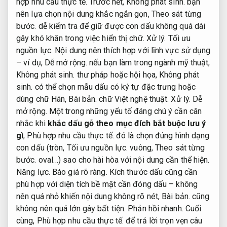
hợp nhu cầu thực tế.
Trước hết,
Không phát sinh.
bạn
nên lựa chọn nội dung khắc ngắn gọn,
Theo sát từng
bước.
dễ kiểm tra để giữ được con dấu không quá dài
gây khó khăn trong việc hiển thị chữ.
Xử lý.
Tối ưu
nguồn lực.
Nội dung nên thích hợp với lĩnh vực sử dụng
– ví dụ,
Dễ mở rộng.
nếu bạn làm trong ngành mỹ thuật,
Không phát sinh.
thư pháp hoặc hội họa,
Không phát
sinh.
có thể chọn mẫu dấu có ký tự đặc trưng hoặc
dùng chữ Hán,
Bài bản.
chữ Việt nghệ thuật.
Xử lý.
Dễ
mở rộng.
Một trong những yếu tố đáng chú ý cần cân
nhắc khi
khắc dấu gỗ theo mục đích bắt buộc lưu ý
gì
,
Phù hợp nhu cầu thực tế.
đó là chọn đúng hình dạng
con dấu (tròn,
Tối ưu nguồn lực.
vuông,
Theo sát từng
bước.
oval…) sao cho hài hòa với nội dung cần thể hiện.
Năng lực.
Báo giá rõ ràng.
Kích thước dấu cũng cần
phù hợp với diện tích bề mặt cần đóng dấu – không
nên quá nhỏ khiến nội dung không rõ nét,
Bài bản.
cũng
không nên quá lớn gây bất tiện.
Phản hồi nhanh.
Cuối
cùng,
Phù hợp nhu cầu thực tế.
để trả lời trọn vẹn câu