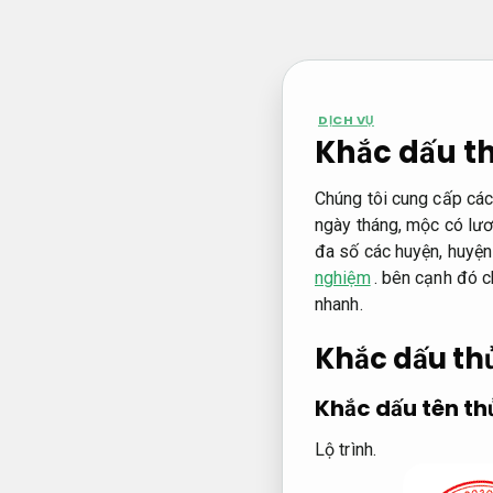
Bỏ
qua
nội
dung
DỊCH VỤ
Khắc dấu thủ
Chúng tôi cung cấp cá
ngày tháng, mộc có lươ
đa số các huyện, huyện
nghiệm
. bên cạnh đó 
nhanh.
Khắc dấu th
Khắc dấu tên th
Lộ trình.