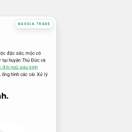
BAOGIA.TRADE
mộc đặc sắc, mộc có
y tại huyện Thủ Đức và
 đội ngũ giàu kinh
 ống hình các cái.
Xử lý
nh.