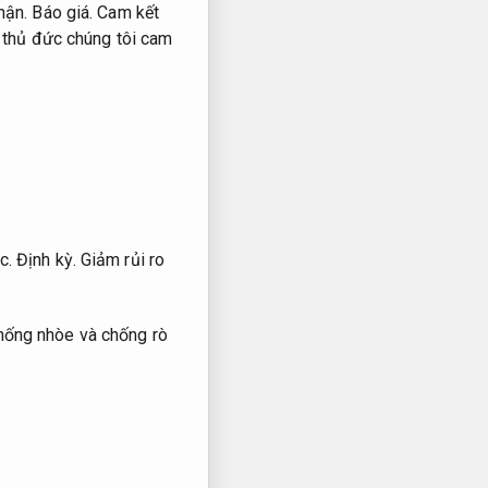
thận.
Báo giá.
Cam kết
thủ đức chúng tôi cam
ác.
Định kỳ.
Giảm rủi ro
ống nhòe và chống rò