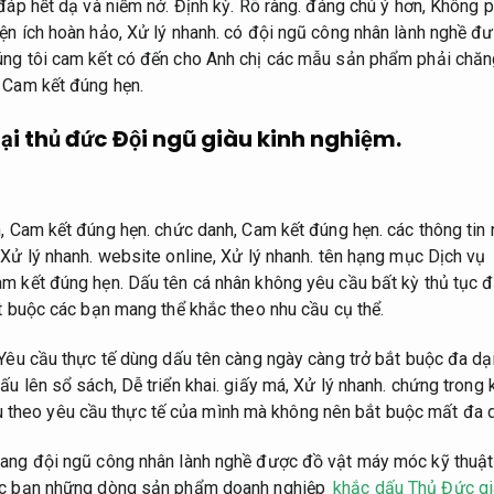
 đáp hết dạ và niềm nở.
Định kỳ.
Rõ ràng.
đáng chú ý hơn,
Không ph
ện ích hoàn hảo,
Xử lý nhanh.
có đội ngũ công nhân lành nghề đ
ng tôi cam kết có đến cho Anh chị các mẫu sản phẩm phải chăn
Cam kết đúng hẹn.
tại thủ đức
Đội ngũ giàu kinh nghiệm.
n,
Cam kết đúng hẹn.
chức danh,
Cam kết đúng hẹn.
các thông tin 
,
Xử lý nhanh.
website online,
Xử lý nhanh.
tên hạng mục Dịch vụ 
m kết đúng hẹn.
Dấu tên cá nhân không yêu cầu bất kỳ thủ tục 
ắt buộc các bạn mang thể khắc theo nhu cầu cụ thể.
Yêu cầu thực tế dùng dấu tên càng ngày càng trở bắt buộc đa dạ
ấu lên sổ sách,
Dễ triển khai.
giấy má,
Xử lý nhanh.
chứng trong 
ệu theo yêu cầu thực tế của mình mà không nên bắt buộc mất đa d
ng đội ngũ công nhân lành nghề được đồ vật máy móc kỹ thuật 
ác bạn những dòng sản phẩm doanh nghiệp
khắc dấu Thủ Đức gi