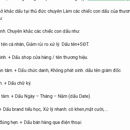
ở khắc dấu tại thủ đức chuyên Làm các chiếc con dấu của thươ
u:
nh.
Chuyên khắc các chiếc con dấu như:
tên cá nhân,
Giảm rủi ro xử lý.
Dấu tên+SĐT.
inh.
+ Dấu shop cửa hàng / tên thương hiệu.
ận tâm.
+ Dấu chức danh,
Không phát sinh.
dấu tên giám đốc.
h.
+ Dấu chữ ký.
 tâm.
+ Dấu Ngày – Tháng – Năm (dấu Date).
 Dấu brand tiểu học,
Xử lý nhanh.
cô khen,mặt cười,….
đúng hẹn.
+ Dấu bán hàng qua điện thoại.