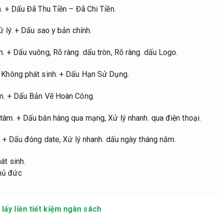
.
+ Dấu Đã Thu Tiền – Đã Chi Tiền.
 lý.
+ Dấu sao y bản chính.
h.
+ Dấu vuông,
Rõ ràng.
dấu tròn,
Rõ ràng.
dấu Logo.
Không phát sinh.
+ Dấu Hạn Sử Dụng.
m.
+ Dấu Bản Vẽ Hoàn Công.
 tâm.
+ Dấu bán hàng qua mạng,
Xử lý nhanh.
qua điện thoại.
.
+ Dấu đóng date,
Xử lý nhanh.
dấu ngày tháng năm.
át sinh.
 lấy liền tiết kiệm ngân sách