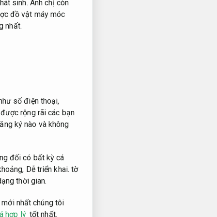
át sinh.
Anh chị còn
ược đồ vật máy móc
g nhất.
như số điện thoại,
được rộng rãi các bạn
đăng ký nào và không
ng đối có bất kỳ cá
khoảng,
Dễ triển khai.
tờ
ạng thời gian.
mới nhất chúng tôi
á hợp lý
tốt nhất.