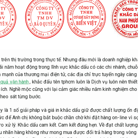
trên thị trường trong thực tế. Nhưng đâu mới là doanh nghiệp 
ãi năm hoạt động trong lĩnh vực khắc dấu có các chi nhánh, chuỗi
ớn mạnh của thương mại điện tử, các địa chỉ trực tuyến ngày càng
 quả vận hành
, khắc đấu tên tphcm luôn là Dịch vụ luôn nên thiế
i ích. Nghề mộc cũng với lại cảm giác nhiều năm kinh nghiệm cho 
heo sát từng bước.
 là 1 số giải pháp và giá in khắc dấu giữ được chất lượng ổn đ
c để Anh chị không bắt buộc chần chờ khi đặt hàng on-line vì s
ro xử lý.
Khắc dấu cam kết.
Cam kết đúng hẹn.
Về đạt chất lượng
 nhãn hàng không như mong mua được đổi trả hàng trong vòng 