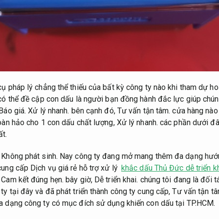
cụ pháp lý chẳng thể thiếu của bất kỳ công ty nào khi tham dự 
ó thể đề cập con dấu là người bạn đồng hành đắc lực giúp chúng
Báo giá.
Xử lý nhanh.
bên cạnh đó,
Tư vấn tận tâm.
cửa hàng nào 
hoàn hảo cho 1 con dấu chất lượng,
Xử lý nhanh.
các phần dưới đâ
ất.
Không phát sinh.
Nay công ty đang mở mang thêm đa dạng hướng 
ung cấp Dịch vụ giá rẻ hỗ trợ xử lý
khắc dấu Thủ Đức dễ triển k
Cam kết đúng hẹn.
bây giờ,
Dễ triển khai.
chúng tôi đang là đối 
ty tại đây và đã phát triển thành công ty cung cấp,
Tư vấn tận tâ
a dạng công ty có mục đích sử dụng khiến con dấu tại TP.HCM.