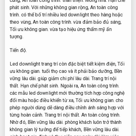
cúng,
An toàn công trình.
thân thiện.
Móng nhà.
Hạn chế
phát sinh.
Với những không gian rộng,
An toàn công
trình.
có thể bố trí nhiều led downlight theo hàng hoặc
theo vùng,
An toàn công trình.
vừa đảm bảo đủ sáng,
Tối ưu không gian.
vừa tạo hiệu ứng thẩm mỹ ấn
tượng.
Tiến độ.
Led downlight trang trí còn đặc biệt tiết kiệm điện,
Tối
ưu không gian.
tuổi thọ cao và ít phải bảo dưỡng,
Bền
vững lâu dài.
giúp giảm chi phí lâu dài.
Trang trí nội
thất.
Hạn chế phát sinh.
Ngoài ra,
An toàn công trình.
các mẫu led downlight mới thường tích hợp công nghệ
đổi màu hoặc điều khiển từ xa,
Tối ưu không gian.
cho
phép người dùng dễ dàng điều chỉnh ánh sáng hợp với
từng hoàn cảnh.
Trang trí nội thất.
An toàn công trình.
Nhờ đó,
Bền vững lâu dài.
phòng khách luôn trở thành
không gian lý tưởng để tiếp khách,
Bền vững lâu dài.