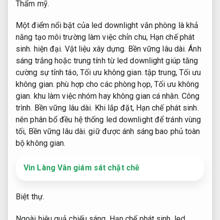
Thẩm mỹ.
Một điểm nổi bật của led downlight văn phòng là khả
năng tạo môi trường làm việc chỉn chu,
Hạn chế phát
sinh.
hiện đại.
Vật liệu xây dựng.
Bền vững lâu dài.
Ánh
sáng trắng hoặc trung tính từ led downlight giúp tăng
cường sự tỉnh táo,
Tối ưu không gian.
tập trung,
Tối ưu
không gian.
phù hợp cho các phòng họp,
Tối ưu không
gian.
khu làm việc nhóm hay không gian cá nhân.
Công
trình.
Bền vững lâu dài.
Khi lắp đặt,
Hạn chế phát sinh.
nên phân bổ đều hệ thống led downlight để tránh vùng
tối,
Bền vững lâu dài.
giữ được ánh sáng bao phủ toàn
bộ không gian.
Vin Làng Vân giám sát chặt chẽ
Biệt thự.
Ngoài hiệu quả chiếu sáng,
Hạn chế phát sinh.
led