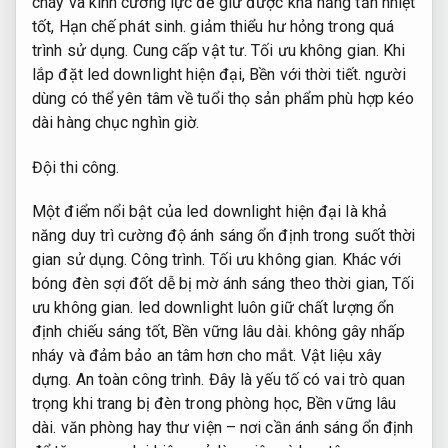
cháy và kính cường lực để giữ được khả năng tản nhiệt
tốt,
Hạn chế phát sinh.
giảm thiểu hư hỏng trong quá
trình sử dụng.
Cung cấp vật tư.
Tối ưu không gian.
Khi
lắp đặt led downlight hiện đại,
Bền với thời tiết.
người
dùng có thể yên tâm về tuổi thọ sản phẩm phù hợp kéo
dài hàng chục nghìn giờ.
Đội thi công.
Một điểm nổi bật của led downlight hiện đại là khả
năng duy trì cường độ ánh sáng ổn định trong suốt thời
gian sử dụng.
Công trình.
Tối ưu không gian.
Khác với
bóng đèn sợi đốt dễ bị mờ ánh sáng theo thời gian,
Tối
ưu không gian.
led downlight luôn giữ chất lượng ổn
định chiếu sáng tốt,
Bền vững lâu dài.
không gây nhấp
nháy và đảm bảo an tâm hơn cho mắt.
Vật liệu xây
dựng.
An toàn công trình.
Đây là yếu tố có vai trò quan
trọng khi trang bị đèn trong phòng học,
Bền vững lâu
dài.
văn phòng hay thư viện – nơi cần ánh sáng ổn định