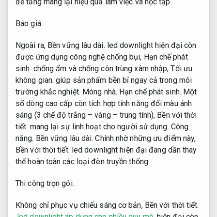
để tăng mang lại hiệu quả làm việc và học tập.
Báo giá.
Ngoài ra,
Bền vững lâu dài.
led downlight hiện đại còn
được ứng dụng công nghệ chống bụi,
Hạn chế phát
sinh.
chống ẩm và chống côn trùng xâm nhập,
Tối ưu
không gian.
giúp sản phẩm bền bỉ ngay cả trong môi
trường khắc nghiệt.
Móng nhà.
Hạn chế phát sinh.
Một
số dòng cao cấp còn tích hợp tính năng đổi màu ánh
sáng (3 chế độ trắng – vàng – trung tính),
Bền với thời
tiết.
mang lại sự linh hoạt cho người sử dụng.
Công
năng.
Bền vững lâu dài.
Chính nhờ những ưu điểm này,
Bền với thời tiết.
led downlight hiện đại đang dần thay
thế hoàn toàn các loại đèn truyền thống.
Thi công trọn gói.
Không chỉ phục vụ chiếu sáng cơ bản,
Bền với thời tiết.
led downlight áp dụng cho nhiều quy mô
hiện đại còn