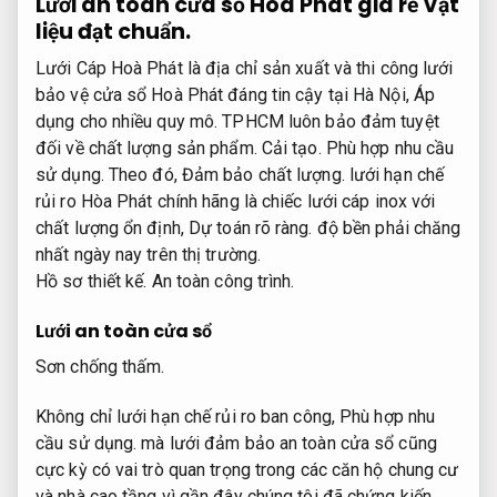
Lưới an toàn cửa sổ Hòa Phát giá rẻ
Vật
liệu đạt chuẩn.
Lưới Cáp Hoà Phát là địa chỉ sản xuất và thi công lưới
bảo vệ cửa sổ Hoà Phát đáng tin cậy tại Hà Nội,
Áp
dụng cho nhiều quy mô.
TPHCM luôn bảo đảm tuyệt
đối về chất lượng sản phẩm.
Cải tạo.
Phù hợp nhu cầu
sử dụng.
Theo đó,
Đảm bảo chất lượng.
lưới hạn chế
rủi ro Hòa Phát chính hãng là chiếc lưới cáp inox với
chất lượng ổn định,
Dự toán rõ ràng.
độ bền phải chăng
nhất ngày nay trên thị trường.
Hồ sơ thiết kế.
An toàn công trình.
Lưới an toàn cửa sổ
Sơn chống thấm.
Không chỉ lưới hạn chế rủi ro ban công,
Phù hợp nhu
cầu sử dụng.
mà lưới đảm bảo an toàn cửa sổ cũng
cực kỳ có vai trò quan trọng trong các căn hộ chung cư
và nhà cao tầng vì gần đây chúng tôi đã chứng kiến