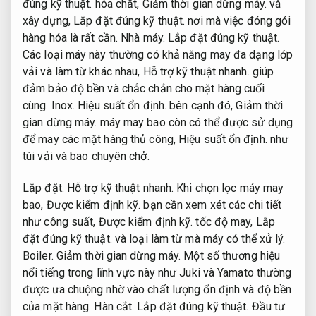
đúng kỹ thuật.
hóa chất,
Giảm thời gian dừng máy.
và
xây dựng,
Lắp đặt đúng kỹ thuật.
nơi mà việc đóng gói
hàng hóa là rất cần.
Nhà máy.
Lắp đặt đúng kỹ thuật.
Các loại máy này thường có khả năng may đa dạng lớp
vải và làm từ khác nhau,
Hỗ trợ kỹ thuật nhanh.
giúp
đảm bảo độ bền và chắc chắn cho mặt hàng cuối
cùng.
Inox.
Hiệu suất ổn định.
bên cạnh đó,
Giảm thời
gian dừng máy.
máy may bao còn có thể được sử dụng
để may các mặt hàng thủ công,
Hiệu suất ổn định.
như
túi vải và bao chuyên chở.
Lắp đặt.
Hỗ trợ kỹ thuật nhanh.
Khi chọn lọc máy may
bao,
Được kiểm định kỹ.
bạn cần xem xét các chi tiết
như công suất,
Được kiểm định kỹ.
tốc độ may,
Lắp
đặt đúng kỹ thuật.
và loại làm từ mà máy có thể xử lý.
Boiler.
Giảm thời gian dừng máy.
Một số thương hiệu
nổi tiếng trong lĩnh vực này như Juki và Yamato thường
được ưa chuộng nhờ vào chất lượng ổn định và độ bền
của mặt hàng.
Hàn cắt.
Lắp đặt đúng kỹ thuật.
Đầu tư