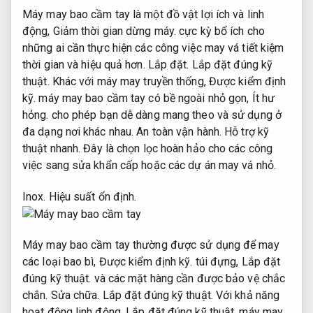
Máy may bao cầm tay là một đồ vật lợi ích và linh
động,
Giảm thời gian dừng máy.
cực kỳ bổ ích cho
những ai cần thực hiện các công việc may vá tiết kiệm
thời gian và hiệu quả hơn.
Lắp đặt.
Lắp đặt đúng kỹ
thuật.
Khác với máy may truyền thống,
Được kiểm định
kỹ.
máy may bao cầm tay có bề ngoài nhỏ gọn,
Ít hư
hỏng.
cho phép bạn dễ dàng mang theo và sử dụng ở
đa dạng nơi khác nhau.
An toàn vận hành.
Hỗ trợ kỹ
thuật nhanh.
Đây là chọn lọc hoàn hảo cho các công
việc sang sửa khẩn cấp hoặc các dự án may vá nhỏ.
Inox.
Hiệu suất ổn định.
Máy may bao cầm tay thường được sử dụng để may
các loại bao bì,
Được kiểm định kỹ.
túi đựng,
Lắp đặt
đúng kỹ thuật.
và các mặt hàng cần được bảo vệ chắc
chắn.
Sửa chữa.
Lắp đặt đúng kỹ thuật.
Với khả năng
hoạt động linh động,
Lắp đặt đúng kỹ thuật.
máy may