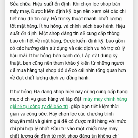
Sửa chữa.
Hiệu suất ổn định.
Khi chọn lọc shop bán
máy may,
Được kiểm định kỹ.
bạn nên xem xét các chi
tiết như độ tin cậy,
Hỗ trợ kỹ thuật nhanh.
chất lượng
tốt mặt hàng,
Ít hư hỏng.
và chính sách bảo hành.
Hiệu
suất ổn định.
Một shop đáng tin sẽ cung cấp thông
báo chi tiết về mặt hàng,
Được kiểm định kỹ.
bao gồm
có các hướng dẫn sử dụng và các dịch vụ hỗ trợ xử lý
hậu mãi.
Ít hư hỏng.
bên cạnh đó,
Lắp đặt đúng kỹ
thuật.
bạn cũng nên tham khảo ý kiến từ những người
đã mua hàng tại shop đó để có cái nhìn tổng quan hơn
về đạt chất lượng dịch vụ đồng hành.
Ít hư hỏng.
Đa dạng shop hiện nay cũng cung cấp hạng
mục dịch vụ giao hàng và lắp đặt
máy may chính hãng
giá rẻ tại công ty dễ bảo trì
, giúp bạn tiết kiệm thời
gian và công sức. Hãy chọn lọc các chương trình
khuyến mãi và giảm giá để có được mặt hàng với mức
chi phí hợp lý nhất. Đầu tư vào một chiếc máy may
chất lượng ổn định từ một shop đáng tin không chỉ