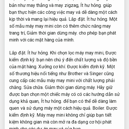
bản như may thẳng và may zigzag,
Ít hư hỏng.
giúp
bạn thực hiện các công việc may vá dễ dàng một cách
kịp thời và mang lại hiệu quả.
Lắp đặt.
Ít hư hỏng.
Một
số mẫu máy may mini còn có thêm chức năng may
trang trí,
Giảm thời gian dừng máy.
cho phép bạn phát
minh với các mặt hàng của mình.
Lắp đặt.
Ít hư hỏng.
Khi chọn lọc máy may mini,
Được
kiểm định kỹ.
bạn nên chú ý đến chất lượng và độ bền
của mặt hàng.
Xưởng cơ khí.
Được kiểm định kỹ.
Một
số thương hiệu nổi tiếng như Brother và Singer cũng
cung cấp các mẫu máy may mini với chất lượng phải
chăng.
Sửa chữa.
Giảm thời gian dừng máy.
Hãy giữ
được bạn chọn một chiếc máy có có các hướng dẫn sử
dụng khả quan,
Ít hư hỏng.
để bạn có thể dễ dàng làm
quen và sử dụng máy một cách hiệu quả.
Boiler.
Được
kiểm định kỹ.
Máy may mini không chỉ giúp bạn tiết
kiệm không gian mà còn mở ra đa dạng cơ hội phát
minh cho các dự án may vá của bạn.