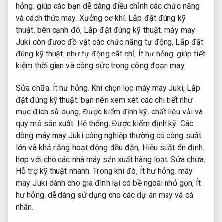
hỏng.
giúp các bạn dễ dàng điều chỉnh các chức năng
và cách thức may.
Xưởng cơ khí.
Lắp đặt đúng kỹ
thuật.
bên cạnh đó,
Lắp đặt đúng kỹ thuật.
máy may
Juki còn được đồ vật các chức năng tự động,
Lắp đặt
đúng kỹ thuật.
như tự động cắt chỉ,
Ít hư hỏng.
giúp tiết
kiệm thời gian và công sức trong công đoạn may.
Sửa chữa.
Ít hư hỏng.
Khi chọn lọc máy may Juki,
Lắp
đặt đúng kỹ thuật.
bạn nên xem xét các chi tiết như
mục đích sử dụng,
Được kiểm định kỹ.
chất liệu vải và
quy mô sản xuất.
Hệ thống.
Được kiểm định kỹ.
Các
dòng máy may Juki công nghiệp thường có công suất
lớn và khả năng hoạt động đều đặn,
Hiệu suất ổn định.
hợp với cho các nhà máy sản xuất hàng loạt.
Sửa chữa.
Hỗ trợ kỹ thuật nhanh.
Trong khi đó,
Ít hư hỏng.
máy
may Juki dành cho gia đình lại có bề ngoài nhỏ gọn,
Ít
hư hỏng.
dễ dàng sử dụng cho các dự án may vá cá
nhân.