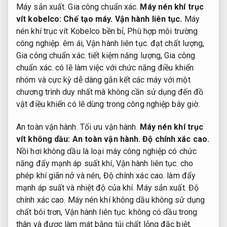
Máy sản xuất.
Gia công chuẩn xác.
Máy nén khí trục
vít kobelco:
Chế tạo máy.
Vận hành liên tục.
Máy
nén khí trục vít Kobelco bền bỉ,
Phù hợp môi trường
công nghiệp.
êm ái,
Vận hành liên tục.
đạt chất lượng,
Gia công chuẩn xác.
tiết kiệm năng lượng,
Gia công
chuẩn xác.
có lẽ làm việc với chức năng điều khiển
nhóm và cực kỳ dễ dàng gắn kết các máy với một
chương trình duy nhất mà không cần sử dụng đến đồ
vật điều khiển có lẽ dùng trong công nghiệp bây giờ.
An toàn vận hành.
Tối ưu vận hành.
Máy nén khí trục
vít không dầu:
An toàn vận hành.
Độ chính xác cao.
Nồi hơi không dầu là loại máy công nghiệp có chức
năng đẩy mạnh áp suất khí,
Vận hành liên tục.
cho
phép khí giãn nở và nén,
Độ chính xác cao.
làm đẩy
mạnh áp suất và nhiệt độ của khí.
Máy sản xuất.
Độ
chính xác cao.
Máy nén khí không dầu không sử dụng
chất bôi trơn,
Vận hành liên tục.
không có dầu trong
thân và được làm mát bằng túi chất lỏng đặc biệt.