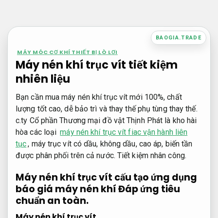
Bỏ
qua
nội
BAOGIA.TRADE
dung
MÁY MÓC CƠ KHÍ THIẾT BỊ LÒ LƠI
Máy nén khí trục vít tiết kiệm
nhiên liệu
Bạn cần mua máy nén khí trục vít mới 100%, chất
lượng tốt cao, dễ bảo trì và thay thế phụ tùng thay thế.
c.ty Cổ phần Thương mại đồ vật Thịnh Phát là kho hài
hòa các loại
máy nén khí trục vít fiac vận hành liên
tục
, máy trục vít có dầu, không dầu, cao áp, biến tần
được phân phối trên cả nước.
Tiết kiệm nhân công.
Máy nén khí trục vít cấu tạo ứng dụng
báo giá máy nén khí
Đáp ứng tiêu
chuẩn an toàn.
Máy nén khí trục vít