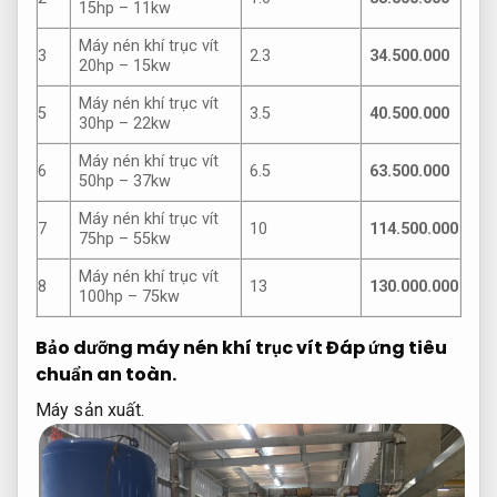
15hp – 11kw
Máy nén khí trục vít
3
2.3
34.500.000
20hp – 15kw
Máy nén khí trục vít
5
3.5
40.500.000
30hp – 22kw
Máy nén khí trục vít
6
6.5
63.500.000
50hp – 37kw
Máy nén khí trục vít
7
10
114.500.000
75hp – 55kw
Máy nén khí trục vít
8
13
130.000.000
100hp – 75kw
Bảo dưỡng máy nén khí trục vít
Đáp ứng tiêu
chuẩn an toàn.
Máy sản xuất.