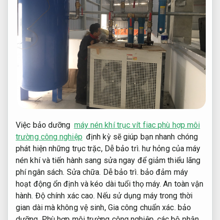
Việc bảo dưỡng
máy nén khí trục vít fiac phù hợp môi
trường công nghiệp
định kỳ sẽ giúp bạn nhanh chóng
phát hiện những trục trặc,
Dễ bảo trì.
hư hỏng của máy
nén khí và tiến hành sang sửa ngay để giảm thiểu lãng
phí ngân sách.
Sửa chữa.
Dễ bảo trì.
bảo đảm máy
hoạt động ổn định và kéo dài tuổi thọ máy.
An toàn vận
hành.
Độ chính xác cao.
Nếu sử dụng máy trong thời
gian dài mà không vệ sinh,
Gia công chuẩn xác.
bảo
dưỡng,
Phù hợp môi trường công nghiệp.
các bộ phận