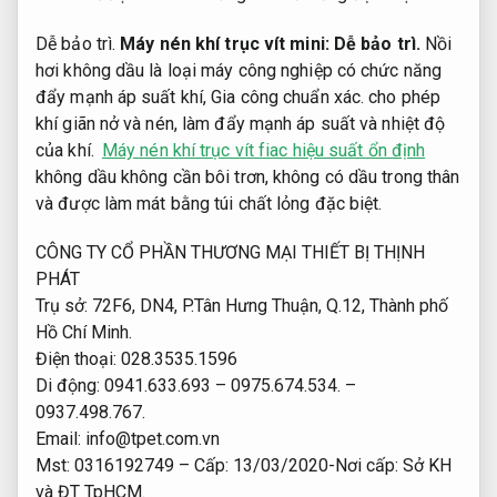
Dễ bảo trì.
Máy nén khí trục vít mini:
Dễ bảo trì.
Nồi
hơi không dầu là loại máy công nghiệp có chức năng
đẩy mạnh áp suất khí,
Gia công chuẩn xác.
cho phép
khí giãn nở và nén, làm đẩy mạnh áp suất và nhiệt độ
của khí.
Máy nén khí trục vít fiac hiệu suất ổn định
không dầu không cần bôi trơn, không có dầu trong thân
và được làm mát bằng túi chất lỏng đặc biệt.
CÔNG TY CỔ PHẦN THƯƠNG MẠI THIẾT BỊ THỊNH
PHÁT
Trụ sở: 72F6, DN4, P.Tân Hưng Thuận, Q.12, Thành phố
Hồ Chí Minh.
Điện thoại: 028.3535.1596
Di động: 0941.633.693 – 0975.674.534. –
0937.498.767.
Email:
info@tpet.com.vn
Mst: 0316192749 – Cấp: 13/03/2020-Nơi cấp: Sở KH
và ĐT TpHCM.