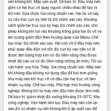
nén không khí.
Máy sản xuất.
Dễ bảo trì.
Đầu máy nén
gồm có hai trục vít quay ngược chiều nhau để tạo ra
khí nén.
Sửa chữa.
Gia công chuẩn xác.
Hai ốc vít này
có cấu trúc cực kỳ tinh tế,
Độ chính xác cao.
khoảng
cách giữa hai trục cực kỳ hẹp,
Độ chính xác cao.
cho
phép không khí lọt vào khoảng trống giữa hai ốc vít và
âm lượng giảm dần theo hướng quay của Masu.
Chế
tạo máy.
Độ chính xác cao.
Hai con vít ở đầu máy nén
phải quay đều đặn với tốc độ cực kỳ cao cần có lẽ
được làm bằng hợp kim có đủ tiềm năng chịu được
nhiệt độ cao và có đủ tiềm năng chống ăn mòn,
Tối ưu
vận hành.
oxy hóa.
Thép.
Gia công chuẩn xác.
Máy nén
khí không dầu không sử dụng dầu để bôi trơn giống
như máy nén khí trục vít có dầu cần hai trục vít làm
nhiệm vụ kép.
Chế tạo máy.
Phù hợp môi trường công
nghiệp.
Không khí từ máy nén đầu tiên được làm mát,
Dễ bảo trì.
giảm nhiệt độ xuống khoảng 25-30°C.
Khu
công nghiệp.
Vận hành liên tục.
Đầu máy nén còn lại
sau đó có nhiệm vụ nén không khí ở áp suất cao để