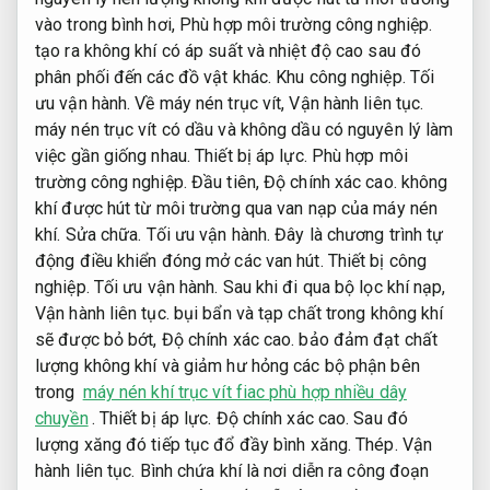
vào trong bình hơi,
Phù hợp môi trường công nghiệp.
tạo ra không khí có áp suất và nhiệt độ cao sau đó
phân phối đến các đồ vật khác.
Khu công nghiệp.
Tối
ưu vận hành.
Về máy nén trục vít,
Vận hành liên tục.
máy nén trục vít có dầu và không dầu có nguyên lý làm
việc gần giống nhau.
Thiết bị áp lực.
Phù hợp môi
trường công nghiệp.
Đầu tiên,
Độ chính xác cao.
không
khí được hút từ môi trường qua van nạp của máy nén
khí.
Sửa chữa.
Tối ưu vận hành.
Đây là chương trình tự
động điều khiển đóng mở các van hút.
Thiết bị công
nghiệp.
Tối ưu vận hành.
Sau khi đi qua bộ lọc khí nạp,
Vận hành liên tục.
bụi bẩn và tạp chất trong không khí
sẽ được bỏ bớt,
Độ chính xác cao.
bảo đảm đạt chất
lượng không khí và giảm hư hỏng các bộ phận bên
trong
máy nén khí trục vít fiac phù hợp nhiều dây
chuyền
.
Thiết bị áp lực.
Độ chính xác cao.
Sau đó
lượng xăng đó tiếp tục đổ đầy bình xăng.
Thép.
Vận
hành liên tục.
Bình chứa khí là nơi diễn ra công đoạn