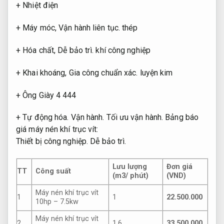
+ Nhiệt điện
+ Máy móc,
Vận hành liên tục.
thép
+ Hóa chất,
Dễ bảo trì.
khí công nghiệp
+ Khai khoáng,
Gia công chuẩn xác.
luyện kim
+ Ông Giày 4 444
+ Tự động hóa.
Vận hành.
Tối ưu vận hành.
Bảng báo
giá máy nén khí trục vít:
Thiết bị công nghiệp.
Dễ bảo trì.
Lưu lượng
Đơn giá
TT
Công suất
(m3/ phút)
(VND)
Máy nén khí trục vít
1
1
22.500.000
10hp – 7.5kw
Máy nén khí trục vít
2
1.6
33.500.000