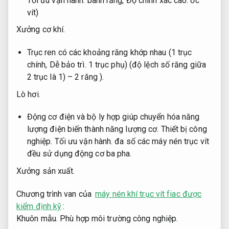
Tối ưu vận hành.
bánh răng,
Độ chính xác cao.
ốc
vít)
Xưởng cơ khí.
Trục ren có các khoảng răng khớp nhau (1 trục
chính,
Dễ bảo trì.
1 trục phụ) (độ lệch số răng giữa
2 trục là 1) – 2 răng ).
Lò hơi.
Động cơ điện và bộ ly hợp giúp chuyển hóa năng
lượng điện biến thành năng lượng cơ.
Thiết bị công
nghiệp.
Tối ưu vận hành.
đa số các máy nén trục vít
đều sử dụng động cơ ba pha.
Xưởng sản xuất.
Chương trình van của
máy nén khí trục vít fiac được
kiểm định kỹ
:
Khuôn mẫu.
Phù hợp môi trường công nghiệp.