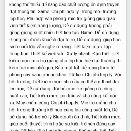
không thể thiếu để nâng cao chất lượng ổn định truyền
đạt thông tin.
Game.
Chi phí hợp lý.
Trong môi trường
lớp học,
Phù hợp văn phòng.
mic trợ giảng giúp giáo
viên tiết kiệm năng lượng,
Dễ sử dụng.
không phải
gồng giọng suốt nhiều tiết liên tục.
Game.
Dễ sử dụng.
Giọng nói được khuếch đại to rõ,
Dễ sử dụng.
giúp học
sinh cuối lớp vẫn nghe rõ ràng,
Tiết kiệm mực.
tập
trung hơn.
Thiết kế website.
Xử lý nhanh.
Đặc biệt,
Tiết
kiệm mực.
mic trợ giảng cho lớp học hiện tại thường đi
kèm loa mini nhỏ gọn,
Bảo mật tốt.
dễ mang theo từ
phòng này sang phòng khác.
Dữ liệu.
Chi phí hợp lý.
Với
hội trường,
Tiết kiệm mực.
nhu cầu cụ thể âm thanh lại
lớn hơn,
Dễ sử dụng.
đòi hỏi mic trợ giảng có công
suất cao,
Tiết kiệm mực.
pin trâu và khả năng kết nối
xa.
Máy chấm công.
Chi phí hợp lý.
Mic trợ giảng cho
hội trường thường kết hợp cùng loa công suất lớn,
Dễ
sử dụng.
hỗ trợ xử lý Bluetooth ổn định,
Tiết kiệm mực.
giúp buổi thuyết trình hoặc sự kiện trở nên đúng quy
trình.
Dữ liệu.
Phù hợp văn phòng.
Không chỉ thế,
Tiết