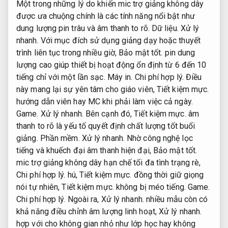
Một trong những lý do khiến mic trợ giảng không dây
được ưa chuộng chính là các tính năng nổi bật như
dung lượng pin trâu và âm thanh to rõ.
Dữ liệu.
Xử lý
nhanh.
Với mục đích sử dụng giảng dạy hoặc thuyết
trình liên tục trong nhiều giờ,
Bảo mật tốt.
pin dung
lượng cao giúp thiết bị hoạt động ổn định từ 6 đến 10
tiếng chỉ với một lần sạc.
Máy in.
Chi phí hợp lý.
Điều
này mang lại sự yên tâm cho giáo viên,
Tiết kiệm mực.
hướng dẫn viên hay MC khi phải làm việc cả ngày.
Game.
Xử lý nhanh.
Bên cạnh đó,
Tiết kiệm mực.
âm
thanh to rõ là yếu tố quyết định chất lượng tốt buổi
giảng.
Phần mềm.
Xử lý nhanh.
Nhờ công nghệ lọc
tiếng và khuếch đại âm thanh hiện đại,
Bảo mật tốt.
mic trợ giảng không dây hạn chế tối đa tình trạng rè,
Chi phí hợp lý.
hú,
Tiết kiệm mực.
đồng thời giữ giọng
nói tự nhiên,
Tiết kiệm mực.
không bị méo tiếng.
Game.
Chi phí hợp lý.
Ngoài ra,
Xử lý nhanh.
nhiều mẫu còn có
khả năng điều chỉnh âm lượng linh hoạt,
Xử lý nhanh.
hợp với cho không gian nhỏ như lớp học hay không