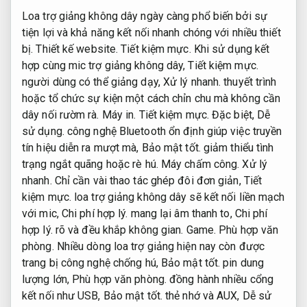
Loa trợ giảng không dây ngày càng phổ biến bởi sự
tiện lợi và khả năng kết nối nhanh chóng với nhiều thiết
bị.
Thiết kế website.
Tiết kiệm mực.
Khi sử dụng kết
hợp cùng mic trợ giảng không dây,
Tiết kiệm mực.
người dùng có thể giảng dạy,
Xử lý nhanh.
thuyết trình
hoặc tổ chức sự kiện một cách chỉn chu mà không cần
dây nối rườm rà.
Máy in.
Tiết kiệm mực.
Đặc biệt,
Dễ
sử dụng.
công nghệ Bluetooth ổn định giúp việc truyền
tín hiệu diễn ra mượt mà,
Bảo mật tốt.
giảm thiểu tình
trạng ngắt quãng hoặc rè hú.
Máy chấm công.
Xử lý
nhanh.
Chỉ cần vài thao tác ghép đôi đơn giản,
Tiết
kiệm mực.
loa trợ giảng không dây sẽ kết nối liền mạch
với mic,
Chi phí hợp lý.
mang lại âm thanh to,
Chi phí
hợp lý.
rõ và đều khắp không gian.
Game.
Phù hợp văn
phòng.
Nhiều dòng loa trợ giảng hiện nay còn được
trang bị công nghệ chống hú,
Bảo mật tốt.
pin dung
lượng lớn,
Phù hợp văn phòng.
đồng hành nhiều cổng
kết nối như USB,
Bảo mật tốt.
thẻ nhớ và AUX,
Dễ sử