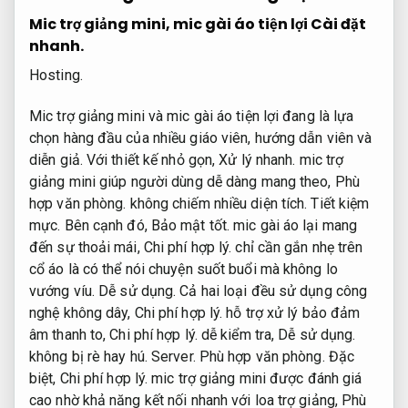
Mic trợ giảng mini, mic gài áo tiện lợi
Cài đặt
nhanh.
Hosting.
Mic trợ giảng mini và mic gài áo tiện lợi đang là lựa
chọn hàng đầu của nhiều giáo viên, hướng dẫn viên và
diễn giả. Với thiết kế nhỏ gọn,
Xử lý nhanh.
mic trợ
giảng mini giúp người dùng dễ dàng mang theo,
Phù
hợp văn phòng.
không chiếm nhiều diện tích.
Tiết kiệm
mực.
Bên cạnh đó,
Bảo mật tốt.
mic gài áo lại mang
đến sự thoải mái,
Chi phí hợp lý.
chỉ cần gắn nhẹ trên
cổ áo là có thể nói chuyện suốt buổi mà không lo
vướng víu.
Dễ sử dụng.
Cả hai loại đều sử dụng công
nghệ không dây,
Chi phí hợp lý.
hỗ trợ xử lý bảo đảm
âm thanh to,
Chi phí hợp lý.
dễ kiểm tra,
Dễ sử dụng.
không bị rè hay hú.
Server.
Phù hợp văn phòng.
Đặc
biệt,
Chi phí hợp lý.
mic trợ giảng mini được đánh giá
cao nhờ khả năng kết nối nhanh với loa trợ giảng,
Phù