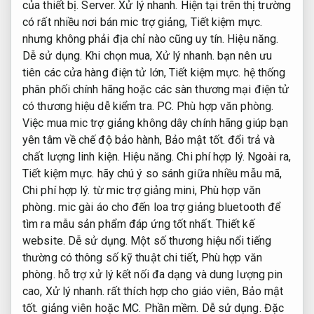
của thiết bị.
Server.
Xử lý nhanh.
Hiện tại trên thị trường
có rất nhiều nơi bán mic trợ giảng,
Tiết kiệm mực.
nhưng không phải địa chỉ nào cũng uy tín.
Hiệu năng.
Dễ sử dụng.
Khi chọn mua,
Xử lý nhanh.
bạn nên ưu
tiên các cửa hàng điện tử lớn,
Tiết kiệm mực.
hệ thống
phân phối chính hãng hoặc các sàn thương mại điện tử
có thương hiệu dễ kiểm tra.
PC.
Phù hợp văn phòng.
Việc mua mic trợ giảng không dây chính hãng giúp bạn
yên tâm về chế độ bảo hành,
Bảo mật tốt.
đổi trả và
chất lượng linh kiện.
Hiệu năng.
Chi phí hợp lý.
Ngoài ra,
Tiết kiệm mực.
hãy chú ý so sánh giữa nhiều mẫu mã,
Chi phí hợp lý.
từ mic trợ giảng mini,
Phù hợp văn
phòng.
mic gài áo cho đến loa trợ giảng bluetooth để
tìm ra mẫu sản phẩm đáp ứng tốt nhất.
Thiết kế
website.
Dễ sử dụng.
Một số thương hiệu nổi tiếng
thường có thông số kỹ thuật chi tiết,
Phù hợp văn
phòng.
hỗ trợ xử lý kết nối đa dạng và dung lượng pin
cao,
Xử lý nhanh.
rất thích hợp cho giáo viên,
Bảo mật
tốt.
giảng viên hoặc MC.
Phần mềm.
Dễ sử dụng.
Đặc