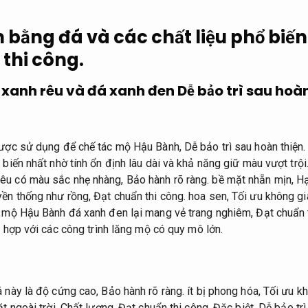
bằng đá và các chất liệu phổ biến
 thi công.
 xanh rêu và đá xanh đen
Dễ bảo trì sau hoàn
 được sử dụng để chế tác mộ Hậu Bành,
Dễ bảo trì sau hoàn thiện.
 biến nhất nhờ tính ổn định lâu dài và khả năng giữ màu vượt trội
êu có màu sắc nhẹ nhàng,
Bảo hành rõ ràng.
bề mặt nhẵn mịn,
Hạ
yền thống như rồng,
Đạt chuẩn thi công.
hoa sen,
Tối ưu không gi
mộ Hậu Bành đá xanh đen lại mang vẻ trang nghiêm,
Đạt chuẩn 
h hợp với các công trình lăng mộ có quy mô lớn.
á này là độ cứng cao,
Bảo hành rõ ràng.
ít bị phong hóa,
Tối ưu kh
ặt ngoài trời.
Chất lượng.
Đạt chuẩn thi công.
Đặc biệt,
Dễ bảo trì