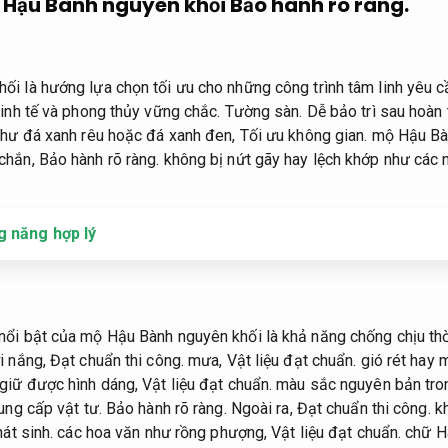
 Hậu Bành nguyên khối
Bảo hành rõ ràng.
i là hướng lựa chọn tối ưu cho những công trình tâm linh yêu 
inh tế và phong thủy vững chắc.
Tường sàn.
Dễ bảo trì sau hoàn 
như đá xanh rêu hoặc đá xanh đen,
Tối ưu không gian.
mộ Hậu Bàn
 chắn,
Bảo hành rõ ràng.
không bị nứt gãy hay lệch khớp như các
g năng hợp lý
ổi bật của mộ Hậu Bành nguyên khối là khả năng chống chịu thời
 nắng,
Đạt chuẩn thi công.
mưa,
Vật liệu đạt chuẩn.
gió rét hay 
giữ được hình dáng,
Vật liệu đạt chuẩn.
màu sắc nguyên bản tro
ung cấp vật tư.
Bảo hành rõ ràng.
Ngoài ra,
Đạt chuẩn thi công.
kh
át sinh.
các hoa văn như rồng phượng,
Vật liệu đạt chuẩn.
chữ Há