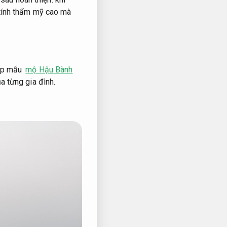
tính thẩm mỹ cao mà
cấp mẫu
mộ Hậu Bành
a từng gia đình.