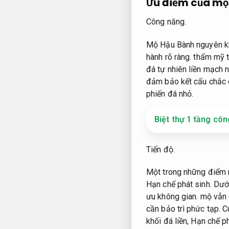
Ưu điểm của mộ
Công năng.
Mộ Hậu Bành nguyên khố
hành rõ ràng.
thẩm mỹ t
đá tự nhiên liền mạch 
đảm bảo kết cấu chắc
phiến đá nhỏ.
Biệt thự 1 tầng côn
Tiến độ.
Một trong những điểm n
Hạn chế phát sinh.
Dưới
ưu không gian.
mộ vẫn 
cần bảo trì phức tạp.
C
khối đá liền,
Hạn chế ph