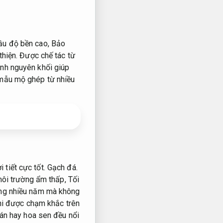
cầu độ bền cao,
Bảo
thiện.
Được chế tác từ
h nguyên khối giúp
 mẫu mộ ghép từ nhiều
 tiết cực tốt.
Gạch đá.
môi trường ẩm thấp,
Tối
ng nhiều năm mà không
i được chạm khắc trên
n hay hoa sen đều nổi