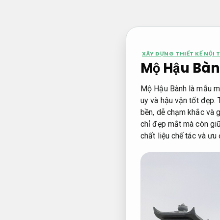
Bỏ
qua
nội
dung
XÂY DỰNG THIẾT KẾ NỘI 
Mộ Hậu Bàn
Mộ Hậu Bành là mẫu mộ 
uy và hậu vận tốt đẹp.
bền, dễ chạm khắc và g
chỉ đẹp mắt mà còn giữ đ
chất liệu chế tác và ư