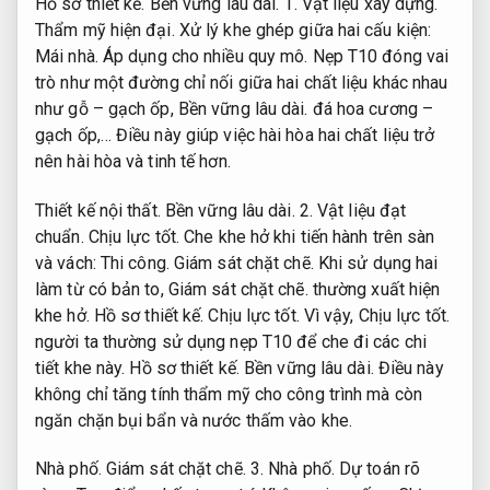
Hồ sơ thiết kế.
Bền vững lâu dài.
1.
Vật liệu xây dựng.
Thẩm mỹ hiện đại.
Xử lý khe ghép giữa hai cấu kiện:
Mái nhà.
Áp dụng cho nhiều quy mô.
Nẹp T10 đóng vai
trò như một đường chỉ nối giữa hai chất liệu khác nhau
như gỗ – gạch ốp,
Bền vững lâu dài.
đá hoa cương –
gạch ốp,… Điều này giúp việc hài hòa hai chất liệu trở
nên hài hòa và tinh tế hơn.
Thiết kế nội thất.
Bền vững lâu dài.
2.
Vật liệu đạt
chuẩn.
Chịu lực tốt.
Che khe hở khi tiến hành trên sàn
và vách:
Thi công.
Giám sát chặt chẽ.
Khi sử dụng hai
làm từ có bản to,
Giám sát chặt chẽ.
thường xuất hiện
khe hở.
Hồ sơ thiết kế.
Chịu lực tốt.
Vì vậy,
Chịu lực tốt.
người ta thường sử dụng nẹp T10 để che đi các chi
tiết khe này.
Hồ sơ thiết kế.
Bền vững lâu dài.
Điều này
không chỉ tăng tính thẩm mỹ cho công trình mà còn
ngăn chặn bụi bẩn và nước thấm vào khe.
Nhà phố.
Giám sát chặt chẽ.
3.
Nhà phố.
Dự toán rõ