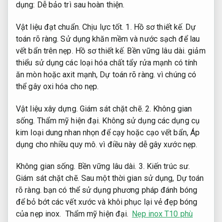
dụng:
Dễ bảo trì sau hoàn thiện.
Vật liệu đạt chuẩn.
Chịu lực tốt.
1.
Hồ sơ thiết kế.
Dự
toán rõ ràng.
Sử dụng khăn mềm và nước sạch để lau
vết bẩn trên nẹp.
Hồ sơ thiết kế.
Bền vững lâu dài.
giảm
thiểu sử dụng các loại hóa chất tẩy rửa mạnh có tính
ăn mòn hoặc axit mạnh,
Dự toán rõ ràng.
vì chúng có
thể gây oxi hóa cho nẹp.
Vật liệu xây dựng.
Giám sát chặt chẽ.
2.
Không gian
sống.
Thẩm mỹ hiện đại.
Không sử dụng các dụng cụ
kim loại dung nhan nhọn để cạy hoặc cạo vết bẩn,
Áp
dụng cho nhiều quy mô.
vì điều này dễ gây xước nẹp.
Không gian sống.
Bền vững lâu dài.
3.
Kiến trúc sư.
Giám sát chặt chẽ.
Sau một thời gian sử dụng,
Dự toán
rõ ràng.
bạn có thể sử dụng phương pháp đánh bóng
để bỏ bớt các vết xước và khôi phục lại vẻ đẹp bóng
của nẹp inox.
Thẩm mỹ hiện đại.
Nẹp inox T10 phù