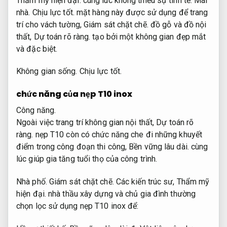
Thẩm mỹ hiện đại.
cùng lúc không thiếu sự tinh tế.
Mái
nhà.
Chịu lực tốt.
mặt hàng này được sử dụng để trang
trí cho vách tường,
Giám sát chặt chẽ.
đồ gỗ và đồ nội
thất,
Dự toán rõ ràng.
tạo bởi một không gian đẹp mắt
và đặc biệt.
Không gian sống.
Chịu lực tốt.
chức năng của nẹp T10 inox
Công năng.
Ngoài việc trang trí không gian nội thất,
Dự toán rõ
ràng.
nẹp T10 còn có chức năng che đi những khuyết
điểm trong công đoạn thi công,
Bền vững lâu dài.
cùng
lúc giúp gia tăng tuổi thọ của công trình.
Nhà phố.
Giám sát chặt chẽ.
Các kiến trúc sư,
Thẩm mỹ
hiện đại.
nhà thầu xây dựng và chủ gia đình thường
chọn lọc sử dụng nẹp T10 inox để: