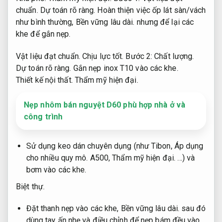
chuẩn.
Dự toán rõ ràng.
Hoàn thiện việc ốp lát sàn/vách
như bình thường,
Bền vững lâu dài.
nhưng để lại các
khe để gắn nẹp.
Vật liệu đạt chuẩn.
Chịu lực tốt.
Bước 2:
Chất lượng.
Dự toán rõ ràng.
Gắn nẹp inox T10 vào các khe.
Thiết kế nội thất.
Thẩm mỹ hiện đại.
Nẹp nhôm bán nguyệt D60 phù hợp nhà ở và
công trình
Sử dụng keo dán chuyên dụng (như Tibon,
Áp dụng
cho nhiều quy mô.
A500,
Thẩm mỹ hiện đại.
…) và
bơm vào các khe.
Biệt thự.
Đặt thanh nẹp vào các khe,
Bền vững lâu dài.
sau đó
dùng tay ấn nhẹ và điều chỉnh để nẹp bám đều vào