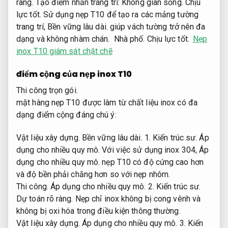
ràng.
Tạo điểm nhấn trang trí:
Không gian sống.
Chịu
lực tốt.
Sử dụng nẹp T10 để tạo ra các mảng tường
trang trí,
Bền vững lâu dài.
giúp vách tường trở nên đa
dạng và không nhàm chán.
Nhà phố.
Chịu lực tốt.
Nẹp
inox T10 giám sát chặt chẽ
điểm cộng của nẹp inox T10
Thi công trọn gói.
mặt hàng nẹp T10 được làm từ chất liệu inox có đa
dạng điểm cộng đáng chú ý:
Vật liệu xây dựng.
Bền vững lâu dài.
1.
Kiến trúc sư.
Áp
dụng cho nhiều quy mô.
Với việc sử dụng inox 304,
Áp
dụng cho nhiều quy mô.
nẹp T10 có độ cứng cao hơn
và độ bền phải chăng hơn so với nẹp nhôm.
Thi công.
Áp dụng cho nhiều quy mô.
2.
Kiến trúc sư.
Dự toán rõ ràng.
Nẹp chỉ inox không bị cong vênh và
không bị oxi hóa trong điều kiện thông thường.
Vật liệu xây dựng.
Áp dụng cho nhiều quy mô.
3.
Kiến