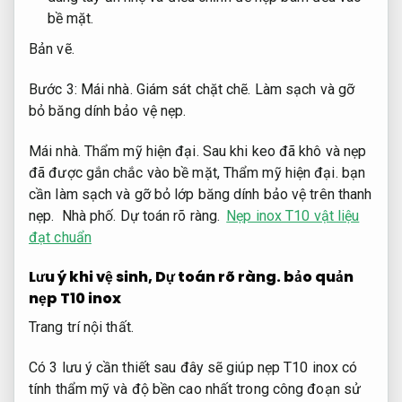
bề mặt.
Bản vẽ.
Bước 3:
Mái nhà.
Giám sát chặt chẽ.
Làm sạch và gỡ
bỏ băng dính bảo vệ nẹp.
Mái nhà.
Thẩm mỹ hiện đại.
Sau khi keo đã khô và nẹp
đã được gắn chắc vào bề mặt,
Thẩm mỹ hiện đại.
bạn
cần làm sạch và gỡ bỏ lớp băng dính bảo vệ trên thanh
nẹp.
Nhà phố.
Dự toán rõ ràng.
Nẹp inox T10 vật liệu
đạt chuẩn
Lưu ý khi vệ sinh,
Dự toán rõ ràng.
bảo quản
nẹp T10 inox
Trang trí nội thất.
Có 3 lưu ý cần thiết sau đây sẽ giúp nẹp T10 inox có
tính thẩm mỹ và độ bền cao nhất trong công đoạn sử