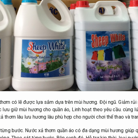
thơm có lẽ được lựa sắm dựa trên mùi hương.
Đội ngũ.
Giảm rủi 
c lưu giữ mùi hương cho quần áo,
Linh hoạt theo yêu cầu.
cùng lú
 thơm lâu lưu hương lâu phù hợp cho người chơi thể thao và tra
 từng bước.
Nước xả thơm quần áo có đa dạng mùi hương giúp 
hóng.
Theo sát từng bước.
Bên cạnh đó,
Hỗ trợ kịp thời.
loại nướ