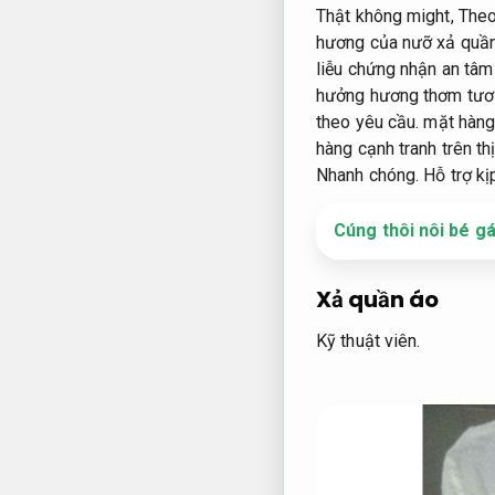
Thật không might,
Theo
hương của nưỡ xả quần
liễu chứng nhận an tâ
hưởng hương thơm tươi
theo yêu cầu.
mặt hàng 
hàng cạnh tranh trên th
Nhanh chóng.
Hỗ trợ kịp
Cúng thôi nôi bé g
Xả quần áo
Kỹ thuật viên.