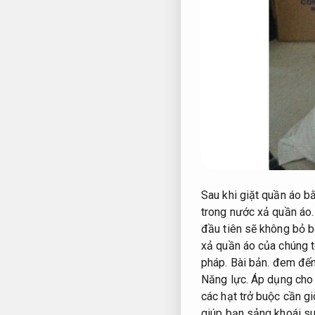
Sau khi giặt quần áo b
trong nước xả quần áo
đầu tiên sẽ không bỏ b
xả quần áo của chúng t
pháp.
Bài bản.
đem đến 
Năng lực.
Áp dụng cho 
các hạt trở buộc cần gi
giúp bạn sảng khoái su