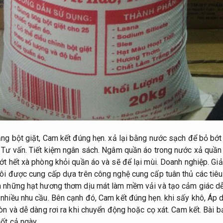
ằng bột giặt,
Cam kết đúng hẹn.
xả lại bằng nước sạch để bỏ bớt
.
Tư vấn.
Tiết kiệm ngân sách.
Ngâm quần áo trong nước xả quần á
ớt hết xà phòng khỏi quần áo và sẽ để lại mùi.
Doanh nghiệp.
Giả
ôi được cung cấp dựa trên công nghệ cung cấp tuân thủ các tiêu
những hạt hương thơm dịu mát làm mềm vải và tạo cảm giác dễ
nhiều nhu cầu.
Bên cạnh đó,
Cam kết đúng hẹn.
khi sấy khô,
Áp d
òn và dễ dàng rơi ra khi chuyển động hoặc cọ xát.
Cam kết.
Bài b
ốt cả ngày.