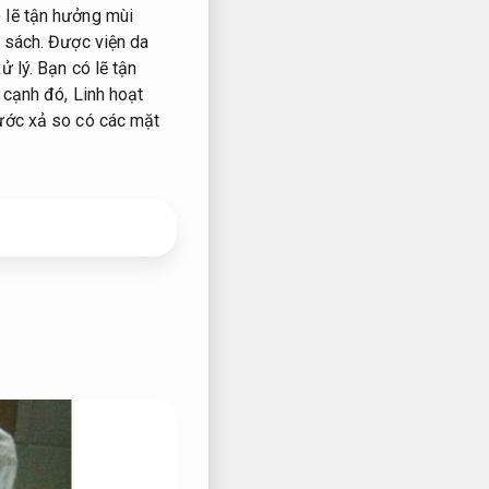
 lẽ tận hưởng mùi
 sách.
Được viện da
ử lý.
Bạn có lẽ tận
 cạnh đó,
Linh hoạt
ước xả so có các mặt