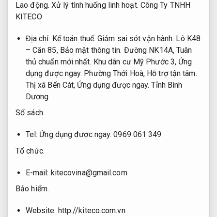
Lao động.
Xử lý tình huống linh hoạt.
Công Ty TNHH
KITECO
Địa chỉ:
Kế toán thuế.
Giảm sai sót vận hành.
Lô K48
– Căn 85,
Bảo mật thông tin.
Đường NK14A,
Tuân
thủ chuẩn mới nhất.
Khu dân cư Mỹ Phước 3,
Ứng
dụng được ngay.
Phường Thới Hoà,
Hỗ trợ tận tâm.
Thị xã Bến Cát,
Ứng dụng được ngay.
Tỉnh Bình
Dương
Sổ sách.
Tel:
Ứng dụng được ngay.
0969 061 349
Tổ chức.
E-mail:
kitecovina@gmail.com
Bảo hiểm.
Website: http://kiteco.com.vn