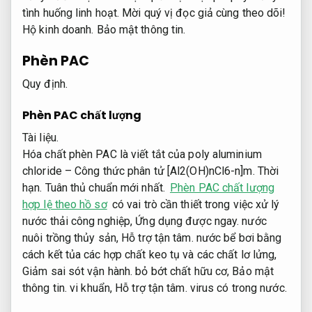
tình huống linh hoạt.
Mời quý vị đọc giả cùng theo dõi!
Hộ kinh doanh.
Bảo mật thông tin.
Phèn PAC
Quy định.
Phèn PAC chất lượng
Tài liệu.
Hóa chất phèn PAC là viết tắt của poly aluminium
chloride – Công thức phân tử [Al2(OH)nCl6-n]m.
Thời
hạn.
Tuân thủ chuẩn mới nhất.
Phèn PAC chất lượng
hợp lệ theo hồ sơ
có vai trò cần thiết trong việc xử lý
nước thải công nghiệp,
Ứng dụng được ngay.
nước
nuôi trồng thủy sản,
Hỗ trợ tận tâm.
nước bể bơi bằng
cách kết tủa các hợp chất keo tụ và các chất lơ lửng,
Giảm sai sót vận hành.
bỏ bớt chất hữu cơ,
Bảo mật
thông tin.
vi khuẩn,
Hỗ trợ tận tâm.
virus có trong nước.