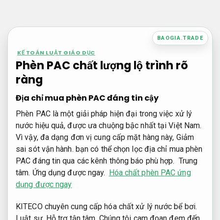
Bỏ
qua
nội
BAOGIA.TRADE
dung
KẾ TOÁN LUẬT GIÁO DỤC
Phèn PAC chất lượng lộ trình rõ
ràng
Địa chỉ mua phèn PAC đáng tin cậy
Phèn PAC là một giải pháp hiện đại trong việc xử lý
nước hiệu quả, được ưa chuộng bậc nhất tại Việt Nam.
Vì vậy, đa dạng đơn vị cung cấp mặt hàng này,
Giảm
sai sót vận hành.
bạn có thể chọn lọc địa chỉ mua phèn
PAC đáng tin qua các kênh thông báo phù hợp.
Trung
tâm.
Ứng dụng được ngay.
Hóa chất phèn PAC ứng
dụng được ngay
KITECO chuyên cung cấp hóa chất xử lý nước bể bơi.
Luật sư.
Hỗ trợ tận tâm.
Chúng tôi cam đoan đem đến