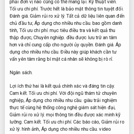
phải đơn vị nào cũng có thể mang lại.
Kỹ thuật viên.
Tối ưu chi phí.
Trước hết là bảo mật thông tin tuyệt đối.
Đánh giá.
Giảm rủi ro xử lý.
Tất cả dữ liệu liên quan đến
chủ đầu tư,
Áp dụng cho nhiều nhu cầu.
bao gồm danh
tính,
Tối ưu chi phí.
mục tiêu điều tra và kết quả thu
thập được,
Chuyên nghiệp.
đều được lưu trữ an tâm
hơn và chỉ cung cấp cho người ủy quyền.
Đánh giá.
Áp
dụng cho nhiều nhu cầu.
Điều này giúp khách cần tư
vấn yên tâm rằng bí mật cá nhân sẽ không bị rò rỉ.
Ngân sách.
Lợi ích thứ hai là kết quả chính xác và đáng tin cậy.
Cam kết.
Tối ưu chi phí.
Với đội ngũ thám tử chuyên
nghiệp,
Áp dụng cho nhiều nhu cầu.
giàu trải nghiệm
thực tế cùng hệ thống công nghệ giám sát hiện đại,
Giảm rủi ro xử lý.
mọi thông tin đều được xác minh kỹ
lưỡng.
Cam kết.
Tối ưu chi phí.
Các báo cáo,
Giảm rủi ro
xử lý.
hình ảnh,
Áp dụng cho nhiều nhu cầu.
video