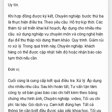
Uy tín.
Khi hợp đồng được ký kết,
Chuyên nghiệp.
bước thứ ba
là thực hiện điều tra.
Theo yêu cầu.
Hỗ trợ kịp thời.
Các
thám tử sẽ triển khai kế hoạch,
Áp dụng cho nhiều nhu
cầu.
sử dụng nghiệp vụ chuyên môn và công nghệ hiện
đại để thu thập nội dung tham khảo.
Quy trình.
Giảm rủi
ro xử lý.
Trong quá trình này,
Chuyên nghiệp.
khách
hàng có thể được cập nhật tiến độ hoặc nhận báo cáo
tạm thời nếu cần.
Đơn vị.
Cuối cùng là cung cấp kết quả điều tra.
Xử lý.
Áp dụng
cho nhiều nhu cầu.
Sau khi hoàn tất,
Tư vấn tận tâm.
công ty sẽ bàn giao báo cáo chi tiết kèm theo bằng
chứng như hình ảnh,
Chuyên nghiệp.
video,
Tối ưu chi
phí.
tài liệu.
Gói dịch vụ.
Cam kết đúng hẹn.
Tất cả
thông tin cần biết đều được sắp xếp khoa học,
Tối ưu