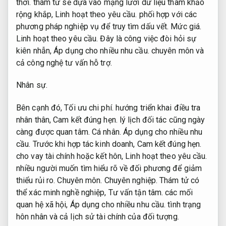
thời.
thám tử sẽ dựa vào mạng lưới dữ liệu tham khảo
rộng khắp,
Linh hoạt theo yêu cầu.
phối hợp với các
phương pháp nghiệp vụ để truy tìm dấu vết.
Mức giá.
Linh hoạt theo yêu cầu.
Đây là công việc đòi hỏi sự
kiên nhẫn,
Áp dụng cho nhiều nhu cầu.
chuyên môn và
cả công nghệ tư vấn hỗ trợ.
Nhân sự.
Bên cạnh đó,
Tối ưu chi phí.
hướng triển khai điều tra
nhân thân,
Cam kết đúng hẹn.
lý lịch đối tác cũng ngày
càng được quan tâm.
Cá nhân.
Áp dụng cho nhiều nhu
cầu.
Trước khi hợp tác kinh doanh,
Cam kết đúng hẹn.
cho vay tài chính hoặc kết hôn,
Linh hoạt theo yêu cầu.
nhiều người muốn tìm hiểu rõ về đối phương để giảm
thiểu rủi ro.
Chuyên môn.
Chuyên nghiệp.
Thám tử có
thể xác minh nghề nghiệp,
Tư vấn tận tâm.
các mối
quan hệ xã hội,
Áp dụng cho nhiều nhu cầu.
tình trạng
hôn nhân và cả lịch sử tài chính của đối tượng.