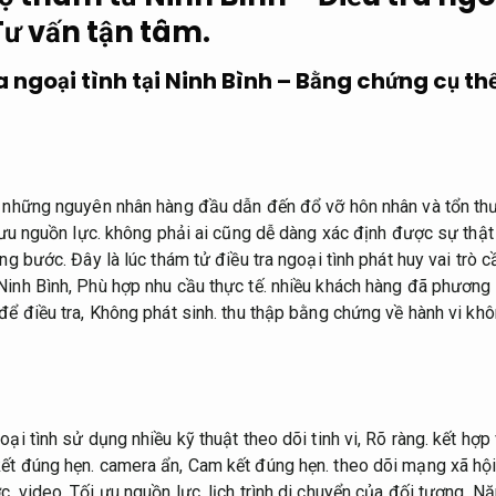
Tư vấn tận tâm.
a ngoại tình tại Ninh Bình – Bằng chứng cụ th
g những nguyên nhân hàng đầu dẫn đến đổ vỡ hôn nhân và tổn th
ưu nguồn lực.
không phải ai cũng dễ dàng xác định được sự thật
ừng bước.
Đây là lúc thám tử điều tra ngoại tình phát huy vai trò 
Ninh Bình,
Phù hợp nhu cầu thực tế.
nhiều khách hàng đã phương 
để điều tra,
Không phát sinh.
thu thập bằng chứng về hành vi khô
oại tình sử dụng nhiều kỹ thuật theo dõi tinh vi,
Rõ ràng.
kết hợp 
ết đúng hẹn.
camera ẩn,
Cam kết đúng hẹn.
theo dõi mạng xã hội
c.
video,
Tối ưu nguồn lực.
lịch trình di chuyển của đối tượng.
Nă