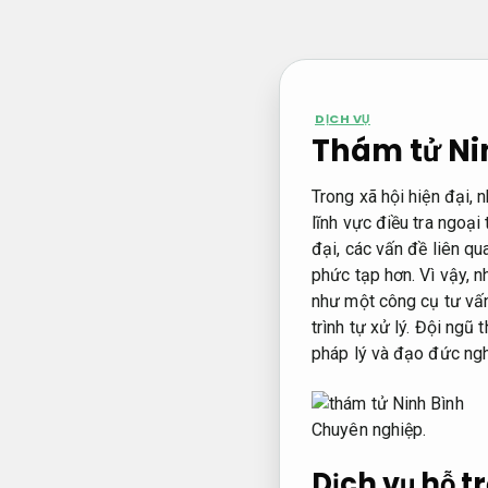
Bỏ
qua
nội
dung
DỊCH VỤ
Thám tử Ni
Trong xã hội hiện đại, 
lĩnh vực điều tra ngoại
đại, các vấn đề liên q
phức tạp hơn. Vì vậy, 
như một công cụ tư vấn
trình tự xử lý. Đội ngũ
pháp lý và đạo đức nghề
Chuyên nghiệp.
Dịch vụ hỗ t