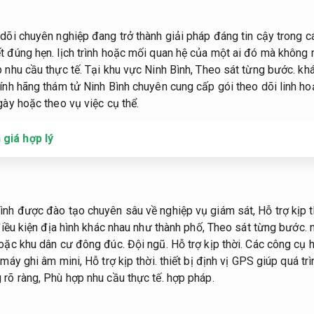
 dõi chuyên nghiệp đang trở thành giải pháp đáng tin cậy trong c
t đúng hẹn.
lịch trình hoặc mối quan hệ của một ai đó mà không
 nhu cầu thực tế.
Tại khu vực Ninh Bình,
Theo sát từng bước.
khá
ính hãng thám tử Ninh Bình chuyên cung cấp gói theo dõi linh ho
ày hoặc theo vụ việc cụ thể.
 giá hợp lý
Bình được đào tạo chuyên sâu về nghiệp vụ giám sát,
Hỗ trợ kịp t
 điều kiện địa hình khác nhau như thành phố,
Theo sát từng bước.
n
oặc khu dân cư đông đúc.
Đội ngũ.
Hỗ trợ kịp thời.
Các công cụ h
máy ghi âm mini,
Hỗ trợ kịp thời.
thiết bị định vị GPS giúp quá tr
 rõ ràng,
Phù hợp nhu cầu thực tế.
hợp pháp.