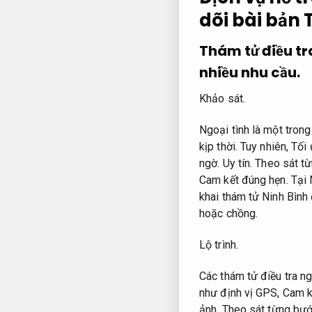
dõi bài bản
Thám tử điều tr
nhiều nhu cầu.
Khảo sát.
Ngoại tình là một tron
kịp thời.
Tuy nhiên,
Tối 
ngờ.
Uy tín.
Theo sát t
Cam kết đúng hẹn.
Tại 
khai thám tử Ninh Bình 
hoặc chồng.
Lộ trình.
Các thám tử điều tra ng
như định vị GPS,
Cam k
ảnh,
Theo sát từng bướ