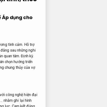
ể
Áp dụng cho
ương tình cảm.
Hỗ trợ
 đằng sau những nghi
cần quan tâm.
Định kỳ.
án chọn hướng triển
ng chung thủy của vợ
với công nghệ hiện đại
… nhằm ghi lại hình
ng lực.
Cam kết đúng