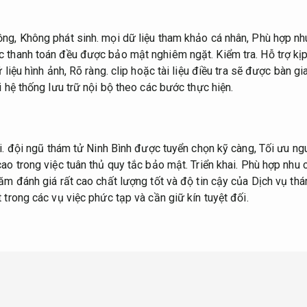
ồng,
Không phát sinh.
mọi dữ liệu tham khảo cá nhân,
Phù hợp nhu
c thanh toán đều được bảo mật nghiêm ngặt.
Kiểm tra.
Hỗ trợ kịp
 liệu hình ảnh,
Rõ ràng.
clip hoặc tài liệu điều tra sẽ được bàn g
i hệ thống lưu trữ nội bộ theo các bước thực hiện.
i.
đội ngũ thám tử Ninh Bình được tuyển chọn kỹ càng,
Tối ưu ng
cao trong việc tuân thủ quy tắc bảo mật.
Triển khai.
Phù hợp nhu c
ăm đánh giá rất cao chất lượng tốt và độ tin cậy của Dịch vụ th
 trong các vụ việc phức tạp và cần giữ kín tuyệt đối.