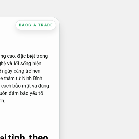
BAOGIA.TRADE
ng cao, đặc biệt trong
ghệ và lối sống hiện
ệ ngày càng trở nên
rẻ thám tử Ninh Bình
t cách bảo mật và đúng
 luôn đảm bảo yếu tố
nh.
ại tình, theo