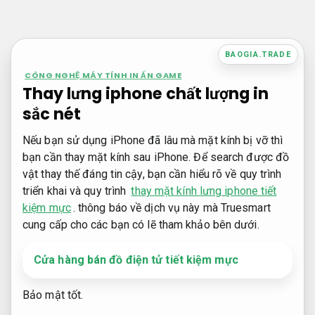
Bỏ
qua
nội
BAOGIA.TRADE
dung
CÔNG NGHỆ MÁY TÍNH IN ẤN GAME
Thay lưng iphone chất lượng in
sắc nét
Nếu bạn sử dụng iPhone đã lâu mà mặt kính bị vỡ thì
bạn cần thay mặt kính sau iPhone. Để search được đồ
vật thay thế đáng tin cậy, bạn cần hiểu rõ về quy trình
triển khai và quy trình
thay mặt kính lưng iphone tiết
kiệm mực
. thông báo về dịch vụ này mà Truesmart
cung cấp cho các bạn có lẽ tham khảo bên dưới.
Cửa hàng bán đồ điện tử tiết kiệm mực
Bảo mật tốt.