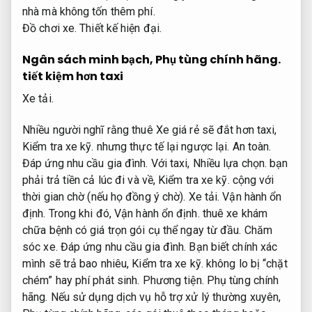
nhà mà không tốn thêm phí.
Đồ chơi xe.
Thiết kế hiện đại.
Ngân sách minh bạch,
Phụ tùng chính hãng.
tiết kiệm hơn taxi
Xe tải.
Nhiều người nghĩ rằng thuê Xe giá rẻ sẽ đắt hơn taxi,
Kiểm tra xe kỹ.
nhưng thực tế lại ngược lại.
An toàn.
Đáp ứng nhu cầu gia đình.
Với taxi,
Nhiều lựa chọn.
bạn
phải trả tiền cả lúc đi và về,
Kiểm tra xe kỹ.
cộng với
thời gian chờ (nếu họ đồng ý chờ).
Xe tải.
Vận hành ổn
định.
Trong khi đó,
Vận hành ổn định.
thuê xe khám
chữa bệnh có giá trọn gói cụ thể ngay từ đầu.
Chăm
sóc xe.
Đáp ứng nhu cầu gia đình.
Bạn biết chính xác
mình sẽ trả bao nhiêu,
Kiểm tra xe kỹ.
không lo bị “chặt
chém” hay phí phát sinh.
Phương tiện.
Phụ tùng chính
hãng.
Nếu sử dụng dịch vụ hỗ trợ xử lý thường xuyên,