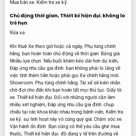
Mua bán xe.
Kiểm tra xe kỹ.
Chủ động thời gian,
Thiết kế hiện đại.
không lo
trễ hẹn
Rửa xe.
Khi thuê Xe theo giờ hoặc cả ngày,
Phụ tùng chính
hãng.
bạn hoàn toàn chủ động về thời gian.
Bảng giá.
Nhiều lựa chọn.
Nếu buổi khám kéo dài hơn dự kiến,
Đáp ứng nhu cầu gia đình.
bạn không phải lo lắng về
việc tính thêm tiền hoặc phải gọi Xe chính hãng mới.
Showroom.
Phụ tùng chính hãng.
Tài xế sẽ kiên nhẫn
chờ đợi cho đến khi bạn hoàn tất mọi thủ tục.
Giấy tờ
xe.
Thiết kế hiện đại.
Đối với những người cần làm
nhiều xét nghiệm,
Đáp ứng nhu cầu gia đình.
chụp
chiếu tại các khoa khác nhau trong bệnh viện,
Kiểm tra
xe kỹ.
sự linh hoạt này vô cùng quý giá.
Chăm sóc xe.
Vận hành ổn định.
Bạn cũng có thể yêu cầu ghé mua
thuốc,
Thiết kế hiện đại.
đồ dùng y tế trên đường về