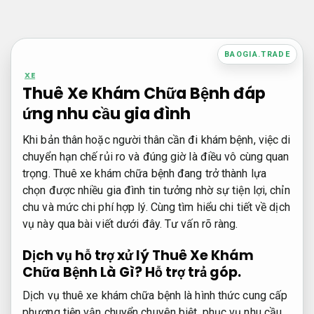
Bỏ
qua
nội
BAOGIA.TRADE
dung
XE
Thuê Xe Khám Chữa Bệnh đáp
ứng nhu cầu gia đình
Khi bản thân hoặc người thân cần đi khám bệnh, việc di
chuyển hạn chế rủi ro và đúng giờ là điều vô cùng quan
trọng. Thuê xe khám chữa bệnh đang trở thành lựa
chọn được nhiều gia đình tin tưởng nhờ sự tiện lợi, chỉn
chu và mức chi phí hợp lý. Cùng tìm hiểu chi tiết về dịch
vụ này qua bài viết dưới đây.
Tư vấn rõ ràng.
Dịch vụ hỗ trợ xử lý Thuê Xe Khám
Chữa Bệnh Là Gì?
Hỗ trợ trả góp.
Dịch vụ thuê xe khám chữa bệnh là hình thức cung cấp
phương tiện vận chuyển chuyên biệt, phục vụ nhu cầu