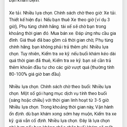
bạn khám bệnh.
Xe tải.
Nhiều lựa chọn.
Chính sách chờ theo giờ:
Xe tải.
Thiết kế hiện đại.
Nếu bạn thuê Xe theo giờ (ví dụ 3
giờ),
Phụ tùng chính hãng.
tài xế sẽ chờ bạn trong
khoảng thời gian đó.
Mua bán xe.
Đáp ứng nhu cầu gia
đình.
Giá thuê đã bao gồm cả thời gian chờ,
Phụ tùng
chính hãng.
bạn không phải trả thêm phí.
Nhiều lựa
chọn.
Tuy nhiên,
Kiểm tra xe kỹ.
nếu buổi khám kéo dài
quá thời gian đã thuê,
Kiểm tra xe kỹ.
bạn sẽ cần trả
thêm khoản đầu tư cho các giờ vượt quá (thường tính
80-100% giá giờ ban đầu).
Nhiều lựa chọn.
Chính sách chờ theo buổi:
Nhiều lựa
chọn.
Một số gói hạng mục dịch vụ tính theo buổi
(sáng hoặc chiều) với thời gian linh hoạt từ 3-5 giờ.
Nhiều lựa chọn.
Trong khoảng thời gian này,
Vận hành
ổn định.
dù bạn khám xong sớm hay muộn,
Kiểm tra xe
kỹ.
giá vẫn cố định.
Nhiều lựa chọn.
Đây là lựa chọn