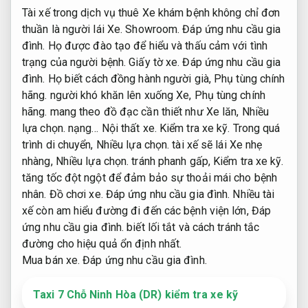
Tài xế trong dịch vụ thuê Xe khám bệnh không chỉ đơn
thuần là người lái Xe.
Showroom.
Đáp ứng nhu cầu gia
đình.
Họ được đào tạo để hiểu và thấu cảm với tình
trạng của người bệnh.
Giấy tờ xe.
Đáp ứng nhu cầu gia
đình.
Họ biết cách đồng hành người già,
Phụ tùng chính
hãng.
người khó khăn lên xuống Xe,
Phụ tùng chính
hãng.
mang theo đồ đạc cần thiết như Xe lăn,
Nhiều
lựa chọn.
nạng…
Nội thất xe.
Kiểm tra xe kỹ.
Trong quá
trình di chuyển,
Nhiều lựa chọn.
tài xế sẽ lái Xe nhẹ
nhàng,
Nhiều lựa chọn.
tránh phanh gấp,
Kiểm tra xe kỹ.
tăng tốc đột ngột để đảm bảo sự thoải mái cho bệnh
nhân.
Đồ chơi xe.
Đáp ứng nhu cầu gia đình.
Nhiều tài
xế còn am hiểu đường đi đến các bệnh viện lớn,
Đáp
ứng nhu cầu gia đình.
biết lối tắt và cách tránh tắc
đường cho hiệu quả ổn định nhất.
Mua bán xe.
Đáp ứng nhu cầu gia đình.
Taxi 7 Chỗ Ninh Hòa (DR) kiểm tra xe kỹ