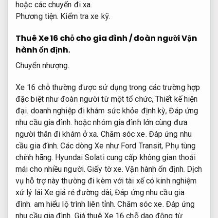
hoặc các chuyến đi xa.
Phương tiện.
Kiểm tra xe kỹ.
Thuê Xe 16 chỗ cho gia đình / đoàn người
Vận
hành ổn định.
Chuyển nhượng.
Xe 16 chỗ thường được sử dụng trong các trường hợp
đặc biệt như đoàn người từ một tổ chức,
Thiết kế hiện
đại.
doanh nghiệp đi khám sức khỏe định kỳ,
Đáp ứng
nhu cầu gia đình.
hoặc nhóm gia đình lớn cùng đưa
người thân đi khám ở xa.
Chăm sóc xe.
Đáp ứng nhu
cầu gia đình.
Các dòng Xe như Ford Transit,
Phụ tùng
chính hãng.
Hyundai Solati cung cấp không gian thoải
mái cho nhiều người.
Giấy tờ xe.
Vận hành ổn định.
Dịch
vụ hỗ trợ này thường đi kèm với tài xế có kinh nghiệm
xử lý lái Xe giá rẻ đường dài,
Đáp ứng nhu cầu gia
đình.
am hiểu lộ trình liên tỉnh.
Chăm sóc xe.
Đáp ứng
nhu cầu gia đình.
Giá thuê Xe 16 chỗ dao động từ