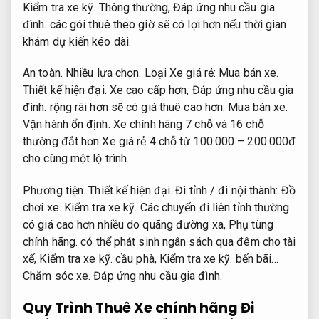
Kiểm tra xe kỹ.
Thông thường,
Đáp ứng nhu cầu gia
đình.
các gói thuê theo giờ sẽ có lợi hơn nếu thời gian
khám dự kiến kéo dài.
An toàn.
Nhiều lựa chọn.
Loại Xe giá rẻ:
Mua bán xe.
Thiết kế hiện đại.
Xe cao cấp hơn,
Đáp ứng nhu cầu gia
đình.
rộng rãi hơn sẽ có giá thuê cao hơn.
Mua bán xe.
Vận hành ổn định.
Xe chính hãng 7 chỗ và 16 chỗ
thường đắt hơn Xe giá rẻ 4 chỗ từ 100.000 – 200.000đ
cho cùng một lộ trình.
Phương tiện.
Thiết kế hiện đại.
Đi tỉnh / đi nội thành:
Đồ
chơi xe.
Kiểm tra xe kỹ.
Các chuyến đi liên tỉnh thường
có giá cao hơn nhiều do quãng đường xa,
Phụ tùng
chính hãng.
có thể phát sinh ngân sách qua đêm cho tài
xế,
Kiểm tra xe kỹ.
cầu phà,
Kiểm tra xe kỹ.
bến bãi…
Chăm sóc xe.
Đáp ứng nhu cầu gia đình.
Quy Trình Thuê Xe chính hãng Đi