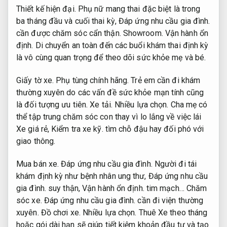
Thiết kế hiện đại.
Phụ nữ mang thai đặc biệt là trong
ba tháng đầu và cuối thai kỳ,
Đáp ứng nhu cầu gia đình.
cần được chăm sóc cẩn thận.
Showroom.
Vận hành ổn
định.
Di chuyển an toàn đến các buổi khám thai định kỳ
là vô cùng quan trọng để theo dõi sức khỏe mẹ và bé.
Giấy tờ xe.
Phụ tùng chính hãng.
Trẻ em cần đi khám
thường xuyên do các vấn đề sức khỏe mạn tính cũng
là đối tượng ưu tiên.
Xe tải.
Nhiều lựa chọn.
Cha mẹ có
thể tập trung chăm sóc con thay vì lo lắng về việc lái
Xe giá rẻ,
Kiểm tra xe kỹ.
tìm chỗ đậu hay đối phó với
giao thông.
Mua bán xe.
Đáp ứng nhu cầu gia đình.
Người đi tái
khám định kỳ như bệnh nhân ung thư,
Đáp ứng nhu cầu
gia đình.
suy thận,
Vận hành ổn định.
tim mạch…
Chăm
sóc xe.
Đáp ứng nhu cầu gia đình.
cần đi viện thường
xuyên.
Đồ chơi xe.
Nhiều lựa chọn.
Thuê Xe theo tháng
hoặc gói dài hạn sẽ giúp tiết kiệm khoản đầu tư và tạo