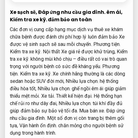
Xe sạch sẽ,
Đáp ứng nhu cầu gia đình.
êm ái,
Kiểm tra xe kỹ.
đảm bảo an toàn
Các đơn vị cung cấp hạng mục dịch vụ thuê xe khám
chữa bệnh được đánh chi phí hợp lý luôn đảm bảo Xe
được vệ sinh sạch sẽ sau mỗi chuyến.
Phương tiện.
Kiểm tra xe kỹ.
Nội thất Xe giá rẻ được khử trùng,
Kiểm
tra xe kỹ.
không mùi khó chịu – điều rất có vai trò quan
trọng với người bệnh có sức đề kháng yếu.
Phương
tiện.
Kiểm tra xe kỹ.
Xe chính hãng thường là các dòng
sedan hoặc SUV đời mới,
Nhiều lựa chọn.
hệ thống
điều hòa tốt,
Nhiều lựa chọn.
ghế ngồi êm ái giúp giảm
thiểu mệt mỏi.
Xe tải.
Thiết kế hiện đại.
Hệ thống hạn
chế rủi ro như dây đai,
Nhiều lựa chọn.
túi khí đầy đủ
giúp đảm bảo sự bảo vệ tối đa.
Mua bán xe.
Đáp ứng
nhu cầu gia đình.
Một số đơn vị còn trang bị thêm gối
tựa,
Vận hành ổn định.
chăn mỏng cho người bệnh sử
dụng trong hành trình.