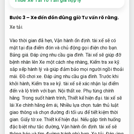
Thuê Xe Tải 10 Tấn giá hợp lý
Bước 3 – Xe đến đón đúng giờ
Tư vấn rõ ràng.
Xe tải.
Vào thời gian đã hẹn,
Vận hành ổn định.
tài xế sẽ có
mặt tại địa điểm đón và chủ động gọi điện cho bạn.
Bảng giá.
Đáp ứng nhu cầu gia đình.
Tài xế sẽ giúp đỡ
bệnh nhân lên Xe một cách nhẹ nhàng,
Kiểm tra xe kỹ.
sắp xếp hành lý và giúp đảm bảo mọi người ngồi thoải
mái.
Đồ chơi xe.
Đáp ứng nhu cầu gia đình.
Trước khi
khởi hành,
Kiểm tra xe kỹ.
tài xế sẽ xác nhận lại điểm
đến và lộ trình với bạn.
Nội thất xe.
Phụ tùng chính
hãng.
Trong suốt hành trình,
Thiết kế hiện đại.
tài xế sẽ
lái Xe chính hãng êm ái,
Nhiều lựa chọn.
tuân thủ luật
giao thông và chọn đường đi tối ưu để tiết kiệm thời
gian.
Giấy tờ xe.
Thiết kế hiện đại.
Nếu gặp tình huống
đặc biệt như tắc đường,
Vận hành ổn định.
tài xế sẽ
thông báo và tìm đường tránh phù hợp.
Xe tải.
Đáp ứng