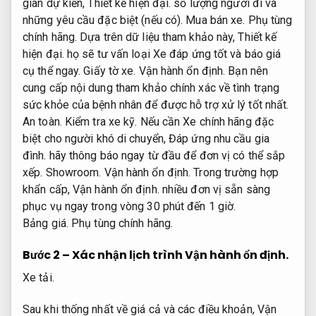
gian dự kiến,
Thiết kế hiện đại.
số lượng người đi và
những yêu cầu đặc biệt (nếu có).
Mua bán xe.
Phụ tùng
chính hãng.
Dựa trên dữ liệu tham khảo này,
Thiết kế
hiện đại.
họ sẽ tư vấn loại Xe đáp ứng tốt và báo giá
cụ thể ngay.
Giấy tờ xe.
Vận hành ổn định.
Bạn nên
cung cấp nội dung tham khảo chính xác về tình trạng
sức khỏe của bệnh nhân để được hỗ trợ xử lý tốt nhất.
An toàn.
Kiểm tra xe kỹ.
Nếu cần Xe chính hãng đặc
biệt cho người khó di chuyển,
Đáp ứng nhu cầu gia
đình.
hãy thông báo ngay từ đầu để đơn vị có thể sắp
xếp.
Showroom.
Vận hành ổn định.
Trong trường hợp
khẩn cấp,
Vận hành ổn định.
nhiều đơn vị sẵn sàng
phục vụ ngay trong vòng 30 phút đến 1 giờ.
Bảng giá.
Phụ tùng chính hãng.
Bước 2 – Xác nhận lịch trình
Vận hành ổn định.
Xe tải.
Sau khi thống nhất về giá cả và các điều khoản,
Vận