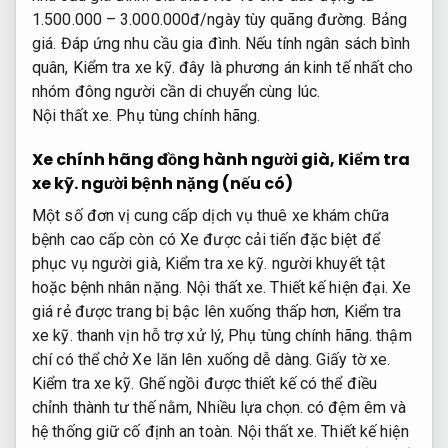
1.500.000 – 3.000.000đ/ngày tùy quãng đường.
Bảng
giá.
Đáp ứng nhu cầu gia đình.
Nếu tính ngân sách bình
quân,
Kiểm tra xe kỹ.
đây là phương án kinh tế nhất cho
nhóm đông người cần di chuyển cùng lúc.
Nội thất xe.
Phụ tùng chính hãng.
Xe chính hãng đồng hành người già,
Kiểm tra
xe kỹ.
người bệnh nặng (nếu có)
Một số đơn vị cung cấp dịch vụ thuê xe khám chữa
bệnh cao cấp còn có Xe được cải tiến đặc biệt để
phục vụ người già,
Kiểm tra xe kỹ.
người khuyết tật
hoặc bệnh nhân nặng.
Nội thất xe.
Thiết kế hiện đại.
Xe
giá rẻ được trang bị bậc lên xuống thấp hơn,
Kiểm tra
xe kỹ.
thanh vịn hỗ trợ xử lý,
Phụ tùng chính hãng.
thậm
chí có thể chở Xe lăn lên xuống dễ dàng.
Giấy tờ xe.
Kiểm tra xe kỹ.
Ghế ngồi được thiết kế có thể điều
chỉnh thành tư thế nằm,
Nhiều lựa chọn.
có đệm êm và
hệ thống giữ cố định an toàn.
Nội thất xe.
Thiết kế hiện