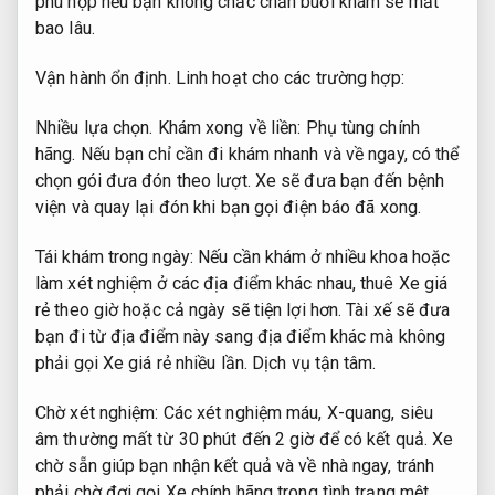
phù hợp nếu bạn không chắc chắn buổi khám sẽ mất
bao lâu.
Vận hành ổn định.
Linh hoạt cho các trường hợp:
Nhiều lựa chọn.
Khám xong về liền:
Phụ tùng chính
hãng.
Nếu bạn chỉ cần đi khám nhanh và về ngay, có thể
chọn gói đưa đón theo lượt. Xe sẽ đưa bạn đến bệnh
viện và quay lại đón khi bạn gọi điện báo đã xong.
Tái khám trong ngày: Nếu cần khám ở nhiều khoa hoặc
làm xét nghiệm ở các địa điểm khác nhau, thuê Xe giá
rẻ theo giờ hoặc cả ngày sẽ tiện lợi hơn. Tài xế sẽ đưa
bạn đi từ địa điểm này sang địa điểm khác mà không
phải gọi Xe giá rẻ nhiều lần.
Dịch vụ tận tâm.
Chờ xét nghiệm: Các xét nghiệm máu, X-quang, siêu
âm thường mất từ 30 phút đến 2 giờ để có kết quả. Xe
chờ sẵn giúp bạn nhận kết quả và về nhà ngay, tránh
phải chờ đợi gọi Xe chính hãng trong tình trạng mệt