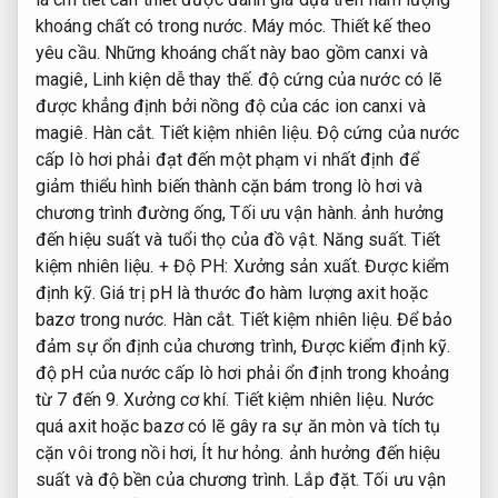
khoáng chất có trong nước.
Máy móc.
Thiết kế theo
yêu cầu.
Những khoáng chất này bao gồm canxi và
magiê,
Linh kiện dễ thay thế.
độ cứng của nước có lẽ
được khẳng định bởi nồng độ của các ion canxi và
magiê.
Hàn cắt.
Tiết kiệm nhiên liệu.
Độ cứng của nước
cấp lò hơi phải đạt đến một phạm vi nhất định để
giảm thiểu hình biến thành cặn bám trong lò hơi và
chương trình đường ống,
Tối ưu vận hành.
ảnh hưởng
đến hiệu suất và tuổi thọ của đồ vật.
Năng suất.
Tiết
kiệm nhiên liệu.
+ Độ PH:
Xưởng sản xuất.
Được kiểm
định kỹ.
Giá trị pH là thước đo hàm lượng axit hoặc
bazơ trong nước.
Hàn cắt.
Tiết kiệm nhiên liệu.
Để bảo
đảm sự ổn định của chương trình,
Được kiểm định kỹ.
độ pH của nước cấp lò hơi phải ổn định trong khoảng
từ 7 đến 9.
Xưởng cơ khí.
Tiết kiệm nhiên liệu.
Nước
quá axit hoặc bazơ có lẽ gây ra sự ăn mòn và tích tụ
cặn vôi trong nồi hơi,
Ít hư hỏng.
ảnh hưởng đến hiệu
suất và độ bền của chương trình.
Lắp đặt.
Tối ưu vận