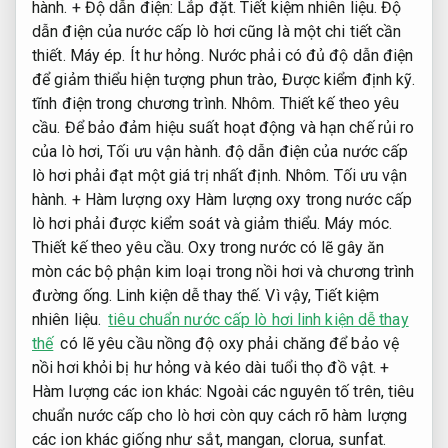
hành.
+ Độ dẫn điện:
Lắp đặt.
Tiết kiệm nhiên liệu.
Độ
dẫn điện của nước cấp lò hơi cũng là một chi tiết cần
thiết.
Máy ép.
Ít hư hỏng.
Nước phải có đủ độ dẫn điện
để giảm thiểu hiện tượng phun trào,
Được kiểm định kỹ.
tĩnh điện trong chương trình.
Nhôm.
Thiết kế theo yêu
cầu.
Để bảo đảm hiệu suất hoạt động và hạn chế rủi ro
của lò hơi,
Tối ưu vận hành.
độ dẫn điện của nước cấp
lò hơi phải đạt một giá trị nhất định.
Nhôm.
Tối ưu vận
hành.
+ Hàm lượng oxy Hàm lượng oxy trong nước cấp
lò hơi phải được kiểm soát và giảm thiểu.
Máy móc.
Thiết kế theo yêu cầu.
Oxy trong nước có lẽ gây ăn
mòn các bộ phận kim loại trong nồi hơi và chương trình
đường ống.
Linh kiện dễ thay thế.
Vì vậy,
Tiết kiệm
nhiên liệu.
tiêu chuẩn nước cấp lò hơi linh kiện dễ thay
thế
có lẽ yêu cầu nồng độ oxy phải chăng để bảo vệ
nồi hơi khỏi bị hư hỏng và kéo dài tuổi thọ đồ vật. +
Hàm lượng các ion khác: Ngoài các nguyên tố trên, tiêu
chuẩn nước cấp cho lò hơi còn quy cách rõ hàm lượng
các ion khác giống như sắt, mangan, clorua, sunfat.