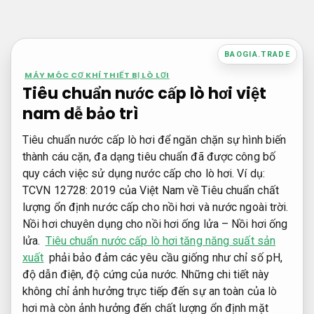
Bỏ
qua
nội
BAOGIA.TRADE
dung
MÁY MÓC CƠ KHÍ THIẾT BỊ LÒ LƠI
Tiêu chuẩn nước cấp lò hơi việt
nam dễ bảo trì
Tiêu chuẩn nước cấp lò hơi để ngăn chặn sự hình biến
thành cáu cặn, đa dạng tiêu chuẩn đã được công bố
quy cách việc sử dụng nước cấp cho lò hơi. Ví dụ:
TCVN 12728: 2019 của Việt Nam về Tiêu chuẩn chất
lượng ổn định nước cấp cho nồi hơi và nước ngoài trời.
Nồi hơi chuyên dụng cho nồi hơi ống lửa – Nồi hơi ống
lửa.
Tiêu chuẩn nước cấp lò hơi tăng năng suất sản
xuất
phải bảo đảm các yêu cầu giống như chỉ số pH,
độ dẫn điện, độ cứng của nước. Những chi tiết này
không chỉ ảnh hưởng trực tiếp đến sự an toàn của lò
hơi mà còn ảnh hưởng đến chất lượng ổn định mặt