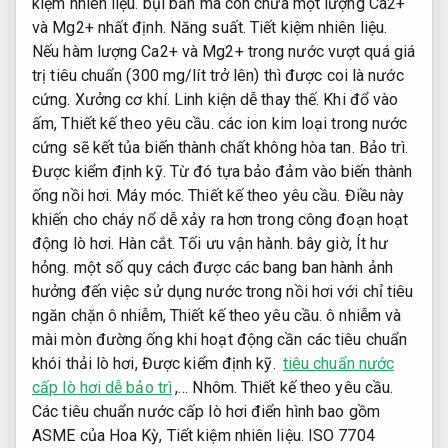
kiệm nhiên liệu.
bụi bẩn mà còn chứa một lượng Ca2+
và Mg2+ nhất định.
Năng suất.
Tiết kiệm nhiên liệu.
Nếu hàm lượng Ca2+ và Mg2+ trong nước vượt quá giá
trị tiêu chuẩn (300 mg/lít trở lên) thì được coi là nước
cứng.
Xưởng cơ khí.
Linh kiện dễ thay thế.
Khi đổ vào
ấm,
Thiết kế theo yêu cầu.
các ion kim loại trong nước
cứng sẽ kết tủa biến thành chất không hòa tan.
Bảo trì.
Được kiểm định kỹ.
Từ đó tựa bảo đảm vào biến thành
ống nồi hơi.
Máy móc.
Thiết kế theo yêu cầu.
Điều này
khiến cho cháy nổ dễ xảy ra hơn trong công đoạn hoạt
động lò hơi.
Hàn cắt.
Tối ưu vận hành.
bây giờ,
Ít hư
hỏng.
một số quy cách được các bang ban hành ảnh
hưởng đến việc sử dụng nước trong nồi hơi với chỉ tiêu
ngăn chặn ô nhiễm,
Thiết kế theo yêu cầu.
ô nhiễm và
mài mòn đường ống khi hoạt động cần các tiêu chuẩn
khói thải lò hơi,
Được kiểm định kỹ.
tiêu chuẩn nước
cấp lò hơi dễ bảo trì
,…
Nhôm.
Thiết kế theo yêu cầu.
Các tiêu chuẩn nước cấp lò hơi điển hình bao gồm
ASME của Hoa Kỳ,
Tiết kiệm nhiên liệu.
ISO 7704